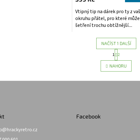
je
5,0
Vtipný tip na dárek pro ty z v
z
okruhu přátel, pro které může
5
šetření trochu obtížnější....
hvězdiček.
NAČÍST 1 DALŠÍ
S
1
2
O
t
r
v
NAHORU
á
l
n
á
k
d
o
a
v
c
á
í
n
p
í
r
kt
Facebook
v
k
y
o
@
hrackyretro.cz
v
7 000 601