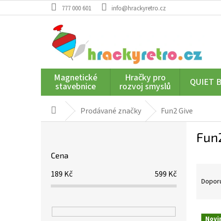
Přejít
777 000 601
info@hrackyretro.cz
na
obsah
Magnetické
Hračky pro
QUIET 
stavebnice
rozvoj smyslů
Prodávané značky
Fun2 Give
Domů
P
Fun
o
s
Cena
t
Ř
r
189
Kč
599
Kč
a
a
Dopor
z
n
e
n
n
í
V
Novi