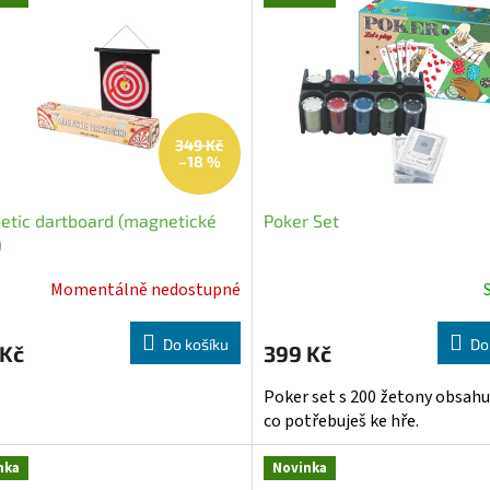
349 Kč
–18 %
tic dartboard (magnetické
Poker Set
)
Momentálně nedostupné
Průměrné
hodnocení
produktu
Do košíku
Do
 Kč
399 Kč
je
5,0
Poker set s 200 žetony obsahuj
z
co potřebuješ ke hře.
5
hvězdiček.
nka
Novinka