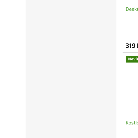
Deskt
319 
Novi
Kostk