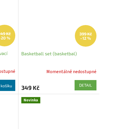
249 Kč
399 Kč
–20 %
–12 %
vací
Basketball set (basketbal)
ostupné
Momentálně nedostupné
DETAIL
 košíku
349 Kč
Novinka