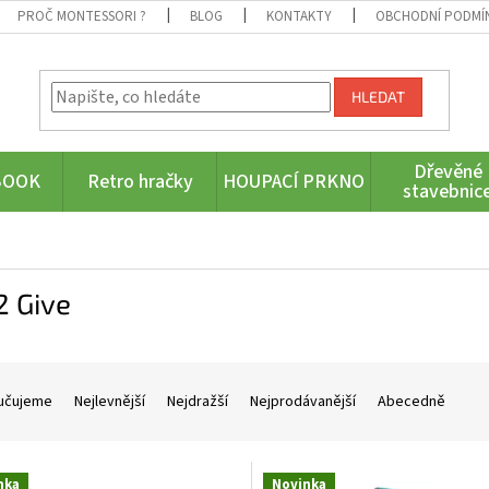
PROČ MONTESSORI ?
BLOG
KONTAKTY
OBCHODNÍ PODMÍ
HLEDAT
Dřevěné
BOOK
Retro hračky
HOUPACÍ PRKNO
stavebnic
2 Give
učujeme
Nejlevnější
Nejdražší
Nejprodávanější
Abecedně
nka
Novinka