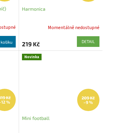
míč)
Harmonica
ostupné
Momentálně nedostupné
DETAIL
 košíku
219 Kč
Novinka
319 Kč
209 Kč
–12 %
–9 %
Mini football