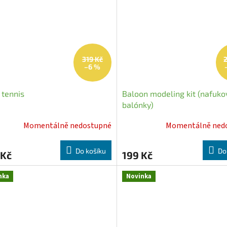
319 Kč
–6 %
 tennis
Baloon modeling kit (nafuko
balónky)
Momentálně nedostupné
Momentálně ned
Do košíku
Do
 Kč
199 Kč
nka
Novinka