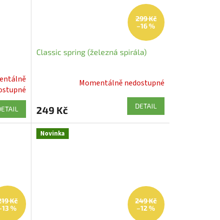
299 Kč
–16 %
Classic spring (železná spirála)
ntálně
Momentálně nedostupné
ostupné
DETAIL
249 Kč
DETAIL
Novinka
219 Kč
249 Kč
–13 %
–12 %