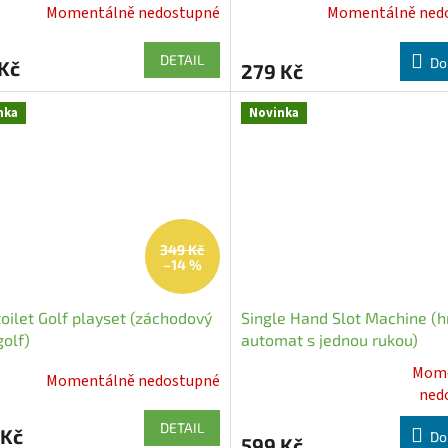
Momentálně nedostupné
Momentálně ned
DETAIL
Do
Kč
279 Kč
nka
Novinka
349 Kč
–14 %
toilet Golf playset (záchodový
Single Hand Slot Machine (h
golf)
automat s jednou rukou)
Mome
Momentálně nedostupné
Průměrné
ned
hodnocení
DETAIL
produktu
 Kč
Do
599 Kč