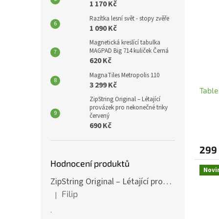
1 170 Kč
Razítka lesní svět - stopy zvěře
1 090 Kč
Magnetická kreslící tabulka
MAGPAD Big 714 kuliček Černá
620 Kč
MagnaTiles Metropolis 110
3 299 Kč
Table
ZipString Original – Létající
provázek pro nekonečné triky
červený
690 Kč
299
Hodnocení produktů
Novi
ZipString Original – Létající provázek pro nekonečné triky červený
Filip
|
Hodnocení produktu je 5 z 5 hvězdiček.
.