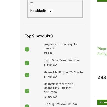
í
p
ý
p
a
p
Na skladě
2
r
n
i
o
e
s
d
l
p
u
r
k
o
Top 9 produktů
t
d
ů
u
Smyslová počítací vajíčka
Magne
k
barevná
717 Kč
šipky
t
ů
Piqipi Quiet Book: Děvčátko
1 110 Kč
MagnaTiles Builder 32 - Stavitel
283
1 590 Kč
Magnetická stavebnice
MagnaTiles 100 Clear -
průhledná
3 059 Kč
Novi
Piqipi Quiet Book: Opička