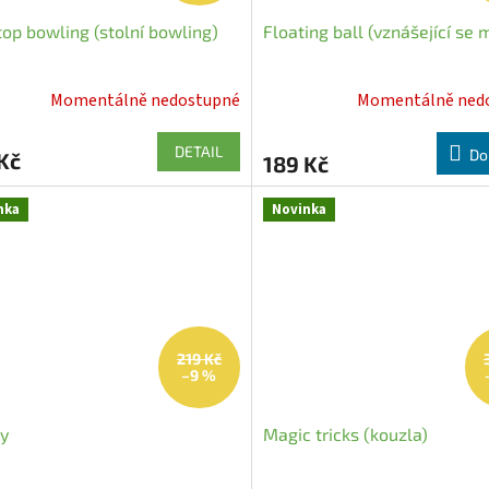
op bowling (stolní bowling)
Floating ball (vznášející se 
Momentálně nedostupné
Momentálně ned
DETAIL
Do
Kč
189 Kč
nka
Novinka
219 Kč
–9 %
y
Magic tricks (kouzla)