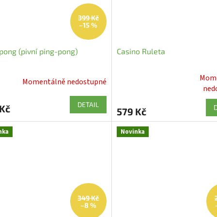
399 Kč
–15 %
pong (pivní ping-pong)
Casino Ruleta
Mome
Momentálně nedostupné
Průměrné
ned
hodnocení
DETAIL
produktu
 Kč
579 Kč
je
5,0
nka
Novinka
z
5
hvězdiček.
349 Kč
–8 %