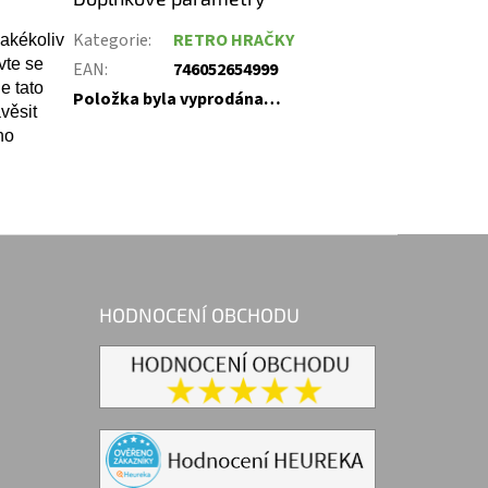
Kategorie
:
RETRO HRAČKY
jakékoliv
vte se
EAN
:
746052654999
e tato
Položka byla vyprodána…
věsit
ho
HODNOCENÍ OBCHODU