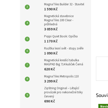
p
MagnaTiles Builder 32 - Stavitel
a
1 590 Kč
n
Magnetická stavebnice
e
MagnaTiles 100 Clear -
l
průhledná
3 059 Kč
Piqipi Quiet Book: Opička
1 170 Kč
Razítka lesní svět - stopy zvěře
1 090 Kč
Magnetická kreslící tabulka
MAGPAD Big 714 kuliček Černá
620 Kč
MagnaTiles Metropolis 110
3 299 Kč
ZipString Original – Létající
provázek pro nekonečné triky
Souvi
červený
690 Kč
Novi