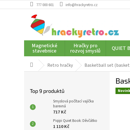
Přejít
777 000 601
info@hrackyretro.cz
na
obsah
Magnetické
Hračky pro
QUIET 
stavebnice
rozvoj smyslů
Retro hračky
Basketball set (basket
Domů
P
Bask
o
s
Top 9 produktů
Novin
t
r
Smyslová počítací vajíčka
a
barevná
717 Kč
n
n
Piqipi Quiet Book: Děvčátko
í
1 110 Kč