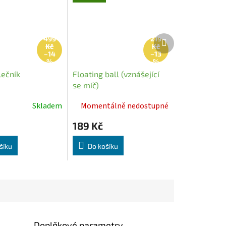
Další
499
219
Kč
Kč
produkt
–14
–13
%
%
lečník
Floating ball (vznášející
se míč)
Skladem
Momentálně nedostupné
189 Kč
šíku
Do košíku
Doplňkové parametry