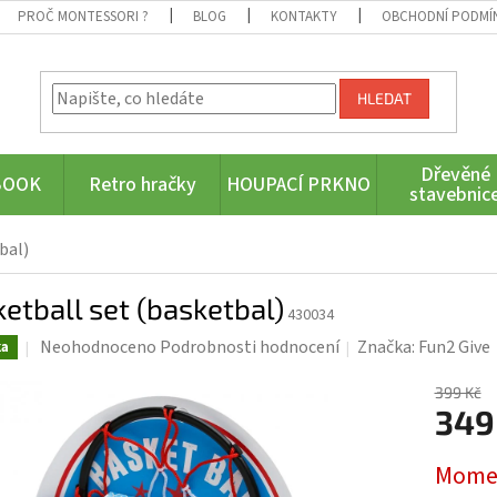
PROČ MONTESSORI ?
BLOG
KONTAKTY
OBCHODNÍ PODMÍ
HLEDAT
Dřevěné
BOOK
Retro hračky
HOUPACÍ PRKNO
stavebnic
bal)
etball set (basketbal)
430034
Průměrné
Neohodnoceno
Podrobnosti hodnocení
Značka:
Fun2 Give
ka
hodnocení
produktu
399 Kč
349
je
0,0
Měrná
z
Momen
cena:
5