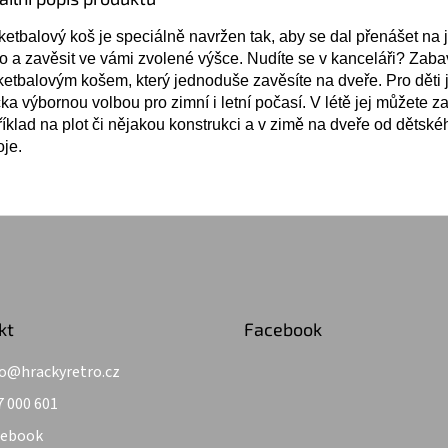
etbalový koš je speciálně navržen tak, aby se dal přenášet na 
o a zavěsit ve vámi zvolené výšce. Nudíte se v kanceláři? Zaba
etbalovým košem, který jednoduše zavěsíte na dveře. Pro děti j
ka výbornou volbou pro zimní i letní počasí. V létě jej můžete za
íklad na plot či nějakou konstrukci a v zimě na dveře od dětské
je.
kt
Facebook
o
@
hrackyretro.cz
7 000 601
cebook