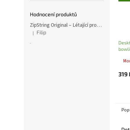
Hodnocení produktů
ZipString Original – Létající provázek pro nekonečné triky červený
Filip
|
Hodnocení produktu je 5 z 5 hvězdiček.
.
Deskt
bowli
Mo
319 
Pop
Det