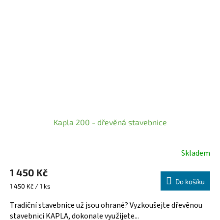
Kapla 200 - dřevěná stavebnice
Skladem
1 450 Kč
Do košíku
Měrná
1 450 Kč / 1 ks
cena:
Tradiční stavebnice už jsou ohrané? Vyzkoušejte dřevěnou
stavebnici KAPLA, dokonale využijete...