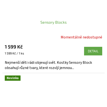
Sensory Blocks
Momentálně nedostupné
Průměrné
hodnocení
1 599 Kč
produktu
DETAIL
Měrná
je
1 599 Kč / 1 ks
cena:
5,0
Nejmenší děti rádi objevují svět. Kostky Sensory Block
z
obsahují různé tvary, které rozvíjí jemnou...
5
hvězdiček.
Novinka