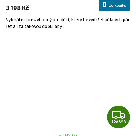
produktu
Do košíku
3 198 Kč
je
5,0
Vybíráte dárek vhodný pro děti, který by vydržel pěkných pár
z
let a i za takovou dobu, aby...
5
hvězdiček.
Z
ZDARMA
D
PONY 02