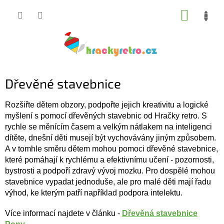
Přejít
NÁKUP
na
KOŠÍK
obsah
Dřevěné stavebnice
Rozšiřte dětem obzory, podpořte jejich kreativitu a logické
myšlení s pomocí dřevěných stavebnic od Hračky retro. S
rychle se měnícím časem a velkým nátlakem na inteligenci
dítěte, dnešní děti musejí být vychovávány jiným způsobem.
A v tomhle směru dětem mohou pomoci dřevěné stavebnice,
které pomáhají k rychlému a efektivnímu učení - pozornosti,
bystrosti a podpoří zdravý vývoj mozku. Pro dospělé mohou
stavebnice vypadat jednoduše, ale pro malé děti mají řadu
výhod, ke kterým patří například podpora intelektu.
Více informací najdete v článku -
Dřevěná stavebnice