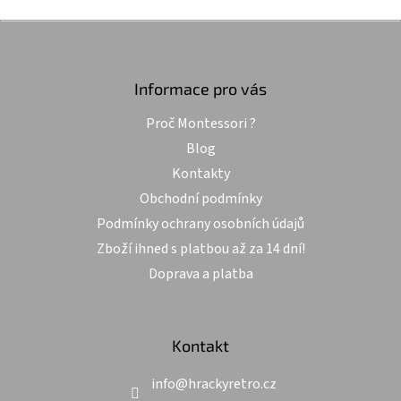
v
l
Z
á
á
d
p
a
a
Informace pro vás
c
t
í
Proč Montessori ?
í
p
r
Blog
v
Kontakty
k
y
Obchodní podmínky
v
Podmínky ochrany osobních údajů
ý
p
Zboží ihned s platbou až za 14 dní!
i
Doprava a platba
s
u
Kontakt
info
@
hrackyretro.cz