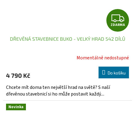
Z
ZDARMA
D
DŘEVĚNÁ STAVEBNICE BUKO - VELKÝ HRAD 542 DÍLŮ
A
R
Momentálně nedostupné
M
Do košíku
4 790 Kč
A
Chcete mít doma ten největší hrad na světě? S naší
dřevěnou stavebnicí si ho může postavit každý....
Novinka