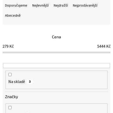
a
Doporučujeme
Nejlevnější
Nejdražší
Nejprodávanější
z
e
Abecedně
n
í
p
Cena
r
o
279
Kč
5444
Kč
d
u
k
t
ů
Na skladě
3
Značky