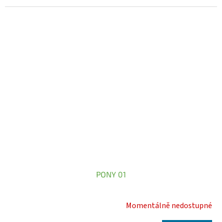
PONY 01
Momentálně nedostupné
Průměrné
hodnocení