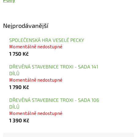
Pony
Nejprodávanější
SPOLEČENSKÁ HRA VESELÉ PECKY
Momentálně nedostupné
1 750 Kč
DŘEVĚNÁ STAVEBNICE TROXI - SADA 141
DÍLŮ
Momentálně nedostupné
1 790 Kč
DŘEVĚNÁ STAVEBNICE TROXI - SADA 106
DÍLŮ
Momentálně nedostupné
1 390 Kč
Ř