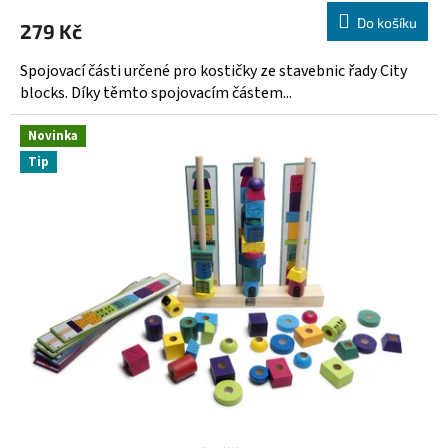
Do košíku
279 Kč
Spojovací části určené pro kostičky ze stavebnic řady City
blocks. Díky těmto spojovacím částem...
Novinka
Tip