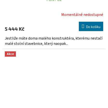
A
R
Momentálně nedostupné
Průměrné
hodnocení
M
produktu
Do košíku
5 444 Kč
A
je
5,0
Jestliže máte doma malého konstruktéra, kterému nestačí
z
malé stolní stavebnice, který naopak...
5
hvězdiček.
Akce