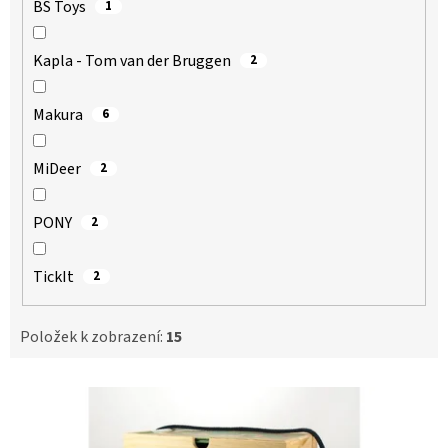
BS Toys
1
Kapla - Tom van der Bruggen
2
Makura
6
MiDeer
2
PONY
2
TickIt
2
Položek k zobrazení:
15
V
ý
p