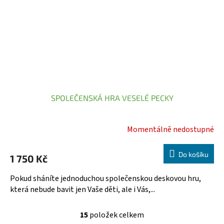
SPOLEČENSKÁ HRA VESELÉ PECKY
Momentálně nedostupné
Do košíku
1 750 Kč
Pokud sháníte jednoduchou společenskou deskovou hru,
která nebude bavit jen Vaše děti, ale i Vás,...
15
položek celkem
O