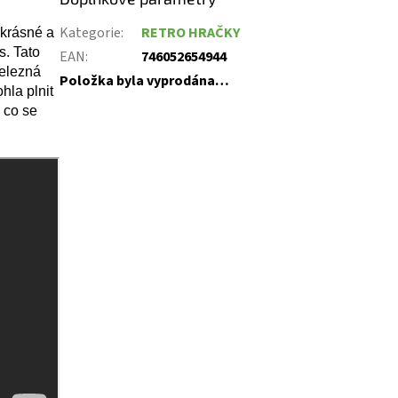
Kategorie
:
RETRO HRAČKY
 krásné a
s. Tato
EAN
:
746052654944
Železná
Položka byla vyprodána…
hla plnit
 co se