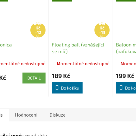
249
219
Kč
Kč
–12
–13
%
%
onica
Floating ball (vznášející
Baloon m
se míč)
(nafukov
mentálně nedostupné
Momentálně nedostupné
Moment
189 Kč
199 Kč
Kč
DETAIL
Do košíku
Do ko
is
Hodnocení
Diskuze
ailní popis produktu