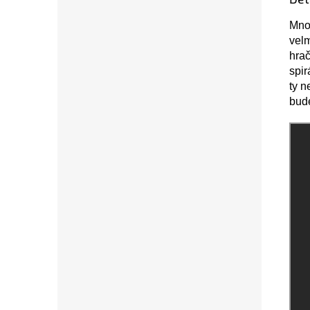
Mnoh
velm
hrač
spir
ty n
bude