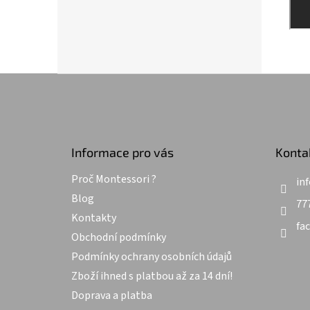
Z
á
p
a
t
Informace pro vás
Konta
í
Proč Montessori ?
inf
Blog
77
Kontakty
fa
Obchodní podmínky
Podmínky ochrany osobních údajů
Zboží ihned s platbou až za 14 dní!
Doprava a platba