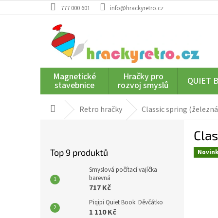
Přejít
777 000 601
info@hrackyretro.cz
na
obsah
Magnetické
Hračky pro
QUIET 
stavebnice
rozvoj smyslů
Retro hračky
Classic spring (železná
Domů
P
Clas
o
s
Top 9 produktů
Novin
t
r
Smyslová počítací vajíčka
a
barevná
717 Kč
n
n
Piqipi Quiet Book: Děvčátko
í
1 110 Kč