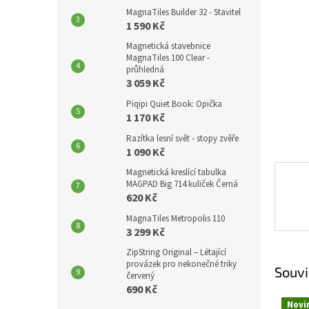
p
MagnaTiles Builder 32 - Stavitel
a
1 590 Kč
n
Magnetická stavebnice
e
MagnaTiles 100 Clear -
l
průhledná
3 059 Kč
Piqipi Quiet Book: Opička
1 170 Kč
Razítka lesní svět - stopy zvěře
1 090 Kč
Magnetická kreslící tabulka
MAGPAD Big 714 kuliček Černá
620 Kč
MagnaTiles Metropolis 110
3 299 Kč
ZipString Original – Létající
provázek pro nekonečné triky
Souvi
červený
690 Kč
Novi