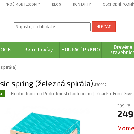
PROČ MONTESSORI ?
BLOG
KONTAKTY
OBCHODNÍ PODMÍ
HLEDAT
Dřevěné
BOOK
Retro hračky
HOUPACÍ PRKNO
stavebnic
 spirála)
sic spring (železná spirála)
430002
Průměrné
Neohodnoceno
Podrobnosti hodnocení
Značka:
Fun2 Give
ka
hodnocení
produktu
299 Kč
249
je
0,0
Měrná
z
Momen
cena:
5