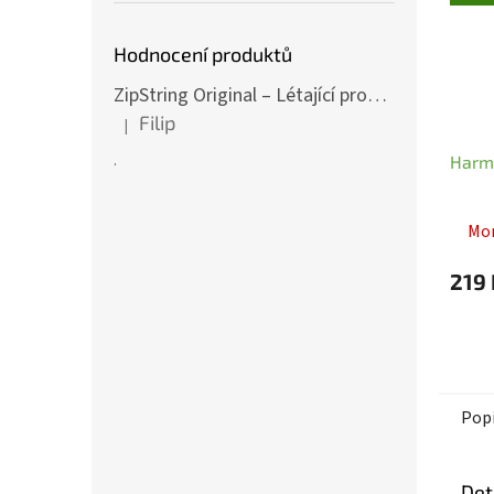
Hodnocení produktů
ZipString Original – Létající provázek pro nekonečné triky červený
Filip
|
Hodnocení produktu je 5 z 5 hvězdiček.
.
Harm
Mo
219 
Pop
Det