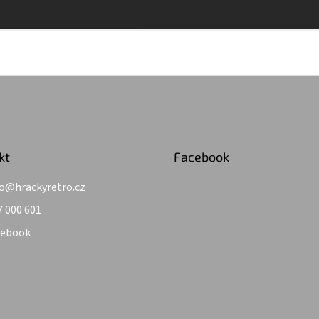
kt
Facebook
o
@
hrackyretro.cz
7 000 601
cebook