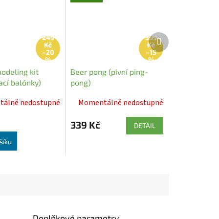
Další
249
399
Kč
Kč
produkt
–20
–15
%
%
odeling kit
Beer pong (pivní ping-
ací balónky)
pong)
álně nedostupné
Momentálně nedostupné
339 Kč
DETAIL
šíku
Doplňkové parametry