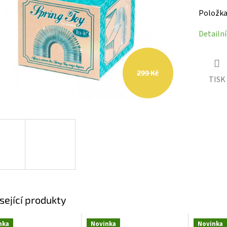
hvězdiček.
Položka
Detailn
299 Kč
TISK
sející produkty
nka
Novinka
Novinka