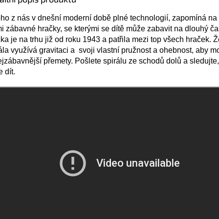
o z nás v dnešní moderní době plné technologií, zapomíná na
i zábavné hračky, se kterými se dítě může zabavit na dlouhý ča
ka je na trhu již od roku 1943 a patřila mezi top všech hraček. 
ála využívá gravitaci a svoji vlastní pružnost a ohebnost, aby mo
ejzábavnější přemety. Pošlete spirálu ze schodů dolů a sledujte,
 dít.