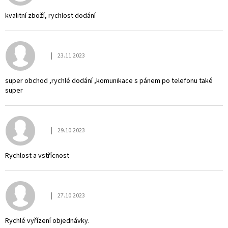
kvalitní zboží, rychlost dodání
|
23.11.2023
Hodnocení obchodu je 5 z 5 hvězdiček.
super obchod ,rychlé dodání ,komunikace s pánem po telefonu také
super
|
29.10.2023
Hodnocení obchodu je 5 z 5 hvězdiček.
Rychlost a vstřícnost
|
27.10.2023
Hodnocení obchodu je 5 z 5 hvězdiček.
Rychlé vyřízení objednávky.