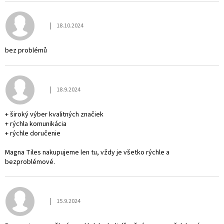
ý
p
|
18.10.2024
i
Hodnocení obchodu je 4 z 5 hvězdiček.
s
h
bez problémů
o
d
n
|
18.9.2024
Hodnocení obchodu je 5 z 5 hvězdiček.
o
c
+ široký výber kvalitných značiek
e
+ rýchla komunikácia
n
+ rýchle doručenie
í
Magna Tiles nakupujeme len tu, vždy je všetko rýchle a
bezproblémové.
|
15.9.2024
Hodnocení obchodu je 5 z 5 hvězdiček.