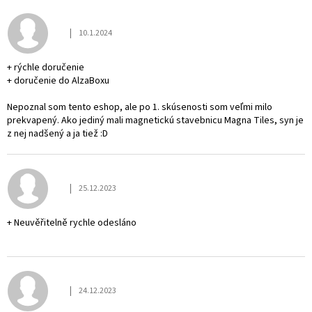
|
10.1.2024
Hodnocení obchodu je 5 z 5 hvězdiček.
+ rýchle doručenie
+ doručenie do AlzaBoxu
Nepoznal som tento eshop, ale po 1. skúsenosti som veľmi milo
prekvapený. Ako jediný mali magnetickú stavebnicu Magna Tiles, syn je
z nej nadšený a ja tiež :D
|
25.12.2023
Hodnocení obchodu je 5 z 5 hvězdiček.
+ Neuvěřitelně rychle odesláno
|
24.12.2023
Hodnocení obchodu je 5 z 5 hvězdiček.