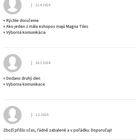
|
21.4.2024
Hodnocení obchodu je 5 z 5 hvězdiček.
+ Rýchle doručenie
+ Ako jeden z mála eshopov majú Magna Tiles
+ Výborná komunikácia
|
18.3.2024
Hodnocení obchodu je 5 z 5 hvězdiček.
+ Dodano druhý den
+ Vyborna komunikace
|
1.2.2024
Hodnocení obchodu je 5 z 5 hvězdiček.
Zboží přišlo včas, řádně zabalené a v pořádku. Doporučuji!