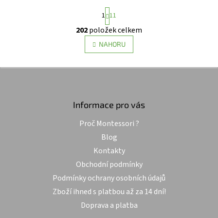
S
1
11
t
r
202
položek celkem
O
á
v
n
NAHORU
l
k
o
á
v
d
Z
á
a
á
n
c
p
í
í
a
Informace pro vás
p
t
r
Proč Montessori ?
í
v
k
Blog
y
Kontakty
v
ý
Obchodní podmínky
p
Podmínky ochrany osobních údajů
i
s
Zboží ihned s platbou až za 14 dní!
u
Doprava a platba