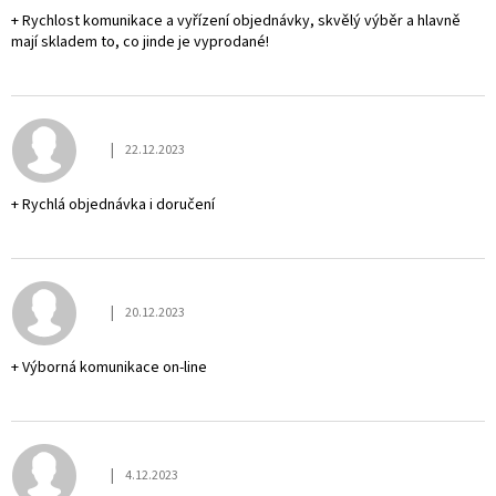
+ Rychlost komunikace a vyřízení objednávky, skvělý výběr a hlavně
mají skladem to, co jinde je vyprodané!
|
22.12.2023
Hodnocení obchodu je 5 z 5 hvězdiček.
+ Rychlá objednávka i doručení
|
20.12.2023
Hodnocení obchodu je 5 z 5 hvězdiček.
+ Výborná komunikace on-line
|
4.12.2023
Hodnocení obchodu je 5 z 5 hvězdiček.