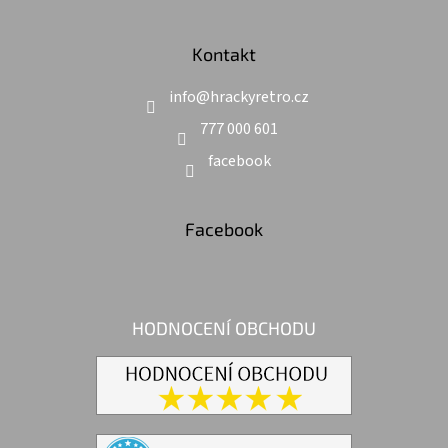
Kontakt
info
@
hrackyretro.cz
777 000 601
facebook
Facebook
HODNOCENÍ OBCHODU