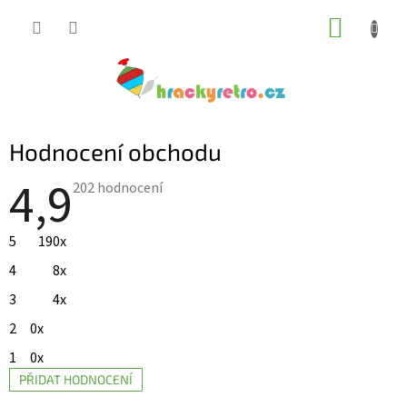
Přejít
NÁKUP
na
KOŠÍK
obsah
Hodnocení obchodu
4,9
Průměrné
202 hodnocení
hodnocení
obchodu
je
5
190x
4,9
z
4
8x
5
hvězdiček.
3
4x
2
0x
1
0x
PŘIDAT HODNOCENÍ
V