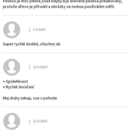
Pexeso je moc pěkné,snad kdyby byli dřevěné pexesa přelakovány,
protože dřevo je přírodní a obrázky se mohou používáním odřít.
|
2.9.2024
Hodnocení obchodu je 5 z 5 hvězdiček.
Super rychlé dodání, všechno ok.
|
12.6.2024
Hodnocení obchodu je 5 z 5 hvězdiček.
+ Spolehlivost
+ Rychlé doručení
Muj druhy nakup, vse v pohode
|
11.6.2024
Hodnocení obchodu je 5 z 5 hvězdiček.