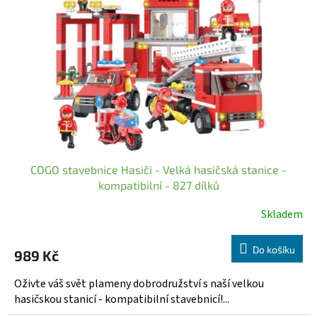
COGO stavebnice Hasiči - Velká hasičská stanice -
kompatibilní - 827 dílků
Skladem
Průměrné
hodnocení
produktu
Do košíku
989 Kč
je
5,0
Oživte váš svět plameny dobrodružství s naší velkou
z
hasičskou stanicí - kompatibilní stavebnicí!...
5