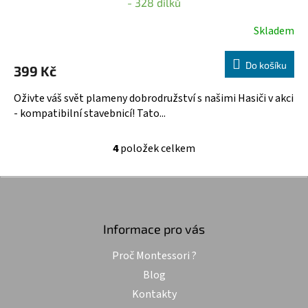
- 328 dílků
Skladem
Průměrné
hodnocení
produktu
Do košíku
399 Kč
je
5,0
Oživte váš svět plameny dobrodružství s našimi Hasiči v akci
z
- kompatibilní stavebnicí! Tato...
5
hvězdiček.
4
položek celkem
O
v
l
Z
á
á
d
p
a
a
Informace pro vás
c
t
í
Proč Montessori ?
í
p
r
Blog
v
Kontakty
k