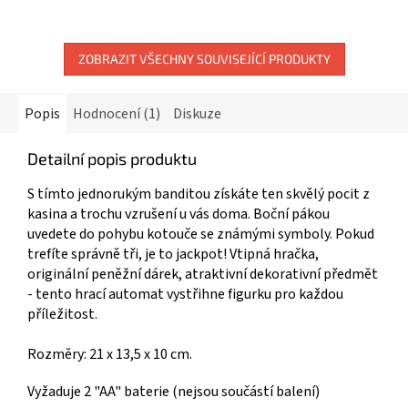
z
5
hvězdiček.
ZOBRAZIT VŠECHNY SOUVISEJÍCÍ PRODUKTY
Popis
Hodnocení (1)
Diskuze
Detailní popis produktu
S tímto jednorukým banditou získáte ten skvělý pocit z
kasina a trochu vzrušení u vás doma. Boční pákou
uvedete do pohybu kotouče se známými symboly. Pokud
trefíte správně tři, je to jackpot! Vtipná hračka,
originální peněžní dárek, atraktivní dekorativní předmět
- tento hrací automat vystřihne figurku pro každou
příležitost.
Rozměry: 21 x 13,5 x 10 cm.
Vyžaduje 2 "AA" baterie (nejsou součástí balení)