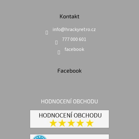
Kontakt
info
@
hrackyretro.cz
777 000 601
facebook
Facebook
HODNOCENÍ OBCHODU