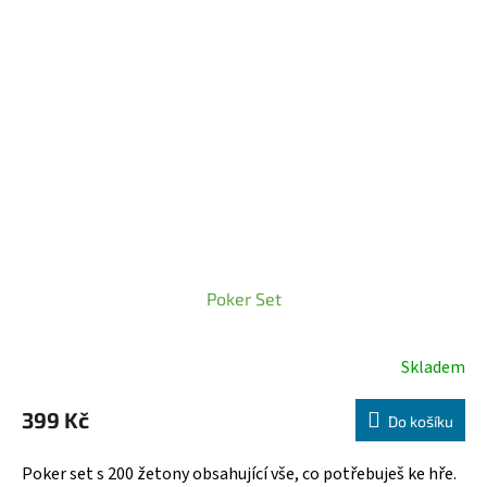
hvězdiček.
Poker Set
Skladem
Průměrné
hodnocení
399 Kč
produktu
Do košíku
je
5,0
Poker set s 200 žetony obsahující vše, co potřebuješ ke hře.