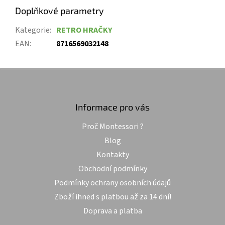
Doplňkové parametry
Kategorie
:
RETRO HRAČKY
EAN
:
8716569032148
Z
á
p
a
Informace pro vás
t
Proč Montessori ?
í
Blog
Kontakty
Obchodní podmínky
Podmínky ochrany osobních údajů
Zboží ihned s platbou až za 14 dní!
Doprava a platba