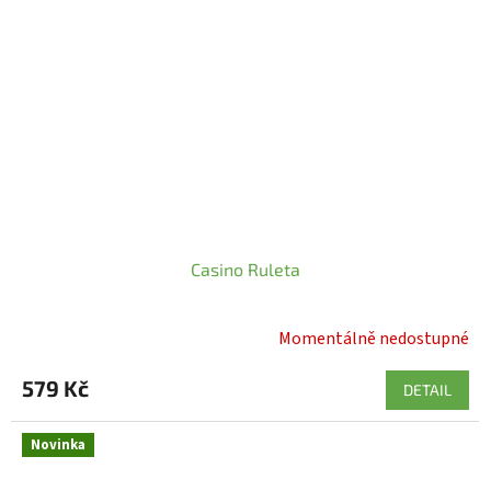
Casino Ruleta
Momentálně nedostupné
Průměrné
hodnocení
579 Kč
produktu
DETAIL
je
5,0
Novinka
z
5