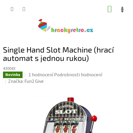
Přejít
NÁKUP
na
KOŠÍK
obsah
Single Hand Slot Machine (hrací
automat s jednou rukou)
430043
Průměrné
1 hodnocení
Podrobnosti hodnocení
Novinka
hodnocení
Značka:
Fun2 Give
produktu
je
5,0
z
5
hvězdiček.