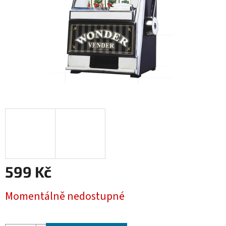
599 Kč
Měrná
Momentálně nedostupné
cena: