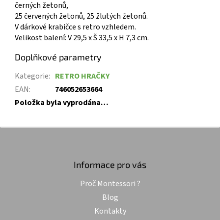
černých žetonů,
25 červených žetonů, 25 žlutých žetonů.
V dárkové krabičce s retro vzhledem.
Velikost balení: V 29,5 x Š 33,5 x H 7,3 cm.
Doplňkové parametry
Kategorie
:
RETRO HRAČKY
EAN
:
746052653664
Položka byla vyprodána…
Z
á
p
a
Informace pro vás
t
Proč Montessori ?
í
Blog
Kontakty