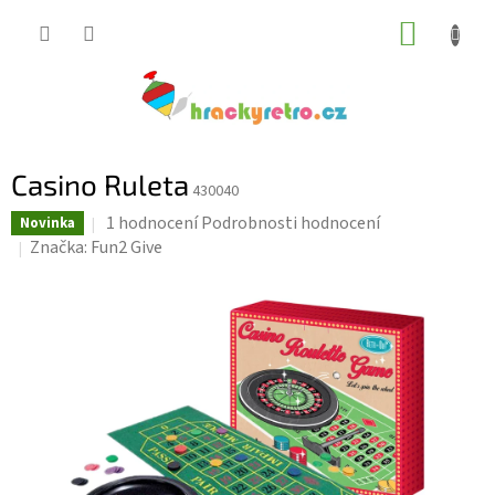
Přejít
NÁKUP
na
KOŠÍK
obsah
Casino Ruleta
430040
Průměrné
1 hodnocení
Podrobnosti hodnocení
Novinka
hodnocení
Značka:
Fun2 Give
produktu
je
5,0
z
5
hvězdiček.