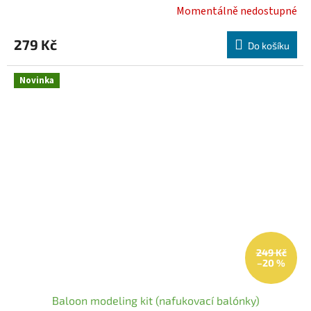
Momentálně nedostupné
279 Kč
Do košíku
Novinka
249 Kč
–20 %
Baloon modeling kit (nafukovací balónky)