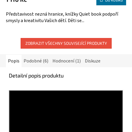
je
5,0
Představivost nezná hranice, knížky Quiet book podpoří
z
smysly a kreativitu Vašich dětí. Děti se...
5
hvězdiček.
ZOBRAZIT VŠECHNY SOUVISEJÍCÍ PRODUKTY
Popis
Podobné (6)
Hodnocení (1)
Diskuze
Detailní popis produktu