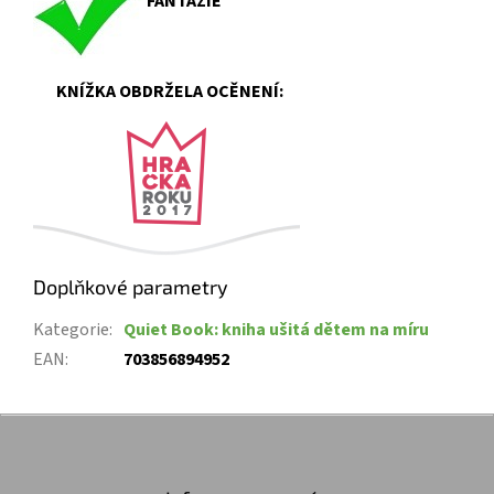
FANTAZIE
KNÍŽKA OBDRŽELA OCĚNENÍ:
Doplňkové parametry
Kategorie
:
Quiet Book: kniha ušitá dětem na míru
EAN
:
703856894952
Z
á
p