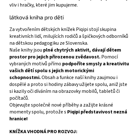
vliv i hračky, které jim kupujeme.
látková kniha pro děti
Za vytvořením dětských knížek Piqipi stojí skupina
kreativních lidí, milujících rodičů a špičkových odborníků
na dětskou pedagogiku ze Slovenska.
Naše knihy jsou
plné chytrých aktivit, dávají dětem
prostor pro jejich přirozenou zvědavost.
Pomocí
vybraných motivů přímo
podpoříte smysly a kreativitu
vašich dětí spolu s jejich motorickými
schopnostmi.
Obsah a funkce naší knihy zaujmou i
dospělé a proto si hodiny zábavy užijete spolu, aniž jste
si kazily oči díváním na obrazovky mobilů, tabletů či
počítačů.
Objevujte společně nové příběhy a zažijte krásné
momenty spolu, protože s
Piqipi představivost nezná
hranice!
KNÍŽKA VHODNÁ PRO ROZVOJ: