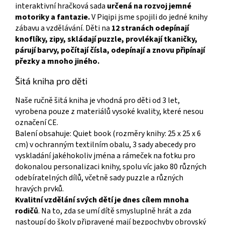
interaktivní hračková sada
určená na rozvoj jemné
motoriky a fantazie.
V Piqipi jsme spojili do jedné knihy
zábavu a vzdělávání. Děti na
12 stranách odepínají
knoflíky, zipy, skládají puzzle, provlékají tkaničky,
párují barvy, počítají čísla, odepínají a znovu připínají
přezky a mnoho jiného.
Šitá kniha pro děti
Naše ručně šitá kniha je vhodná pro děti od 3 let,
vyrobena pouze z materiálů vysoké kvality, které nesou
označení CE.
Balení obsahuje: Quiet book (rozměry knihy: 25 x 25 x 6
cm) v ochranným textilním obalu, 3 sady abecedy pro
vyskladání jakéhokoliv jména a rámeček na fotku pro
dokonalou personalizaci knihy, spolu víc jako 80 různých
odebíratelných dílů, včetně sady puzzle a různých
hravých prvků.
Kvalitní vzdělání svých dětí je dnes cílem mnoha
rodičů
. Na to, zda se umí dítě smysluplně hrát a zda
nastoupí do školy připravené mají bezpochyby obrovský