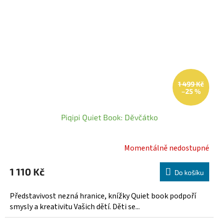
1 499 Kč
–25 %
Piqipi Quiet Book: Děvčátko
Momentálně nedostupné
Průměrné
hodnocení
1 110 Kč
produktu
Do košíku
je
5,0
Představivost nezná hranice, knížky Quiet book podpoří
z
smysly a kreativitu Vašich dětí. Děti se...
5