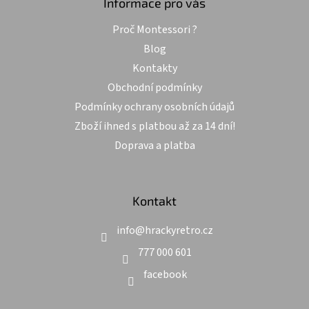
a
Informace pro vás
t
Proč Montessori ?
í
Blog
Kontakty
Obchodní podmínky
Podmínky ochrany osobních údajů
Zboží ihned s platbou až za 14 dní!
Doprava a platba
Kontakt
info
@
hrackyretro.cz
777 000 601
facebook