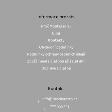
á
p
a
Informace pro vás
t
Proč Montessori ?
í
Blog
Kontakty
Obchodní podmínky
Podmínky ochrany osobních údajů
Zboží ihned s platbou až za 14 dní!
Doprava a platba
Kontakt
info
@
hrackyretro.cz
777 000 601