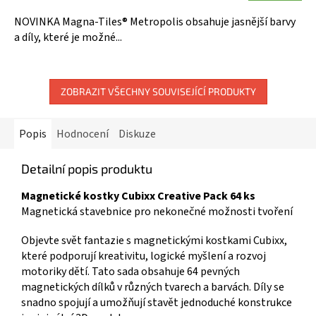
A
je
5,0
NOVINKA Magna-Tiles® Metropolis obsahuje jasnější barvy
z
a díly, které je možné...
5
hvězdiček.
ZOBRAZIT VŠECHNY SOUVISEJÍCÍ PRODUKTY
Popis
Hodnocení
Diskuze
Detailní popis produktu
Magnetické kostky Cubixx Creative Pack 64 ks
Magnetická stavebnice pro nekonečné možnosti tvoření
Objevte svět fantazie s magnetickými kostkami Cubixx,
které podporují kreativitu, logické myšlení a rozvoj
motoriky dětí. Tato sada obsahuje 64 pevných
magnetických dílků v různých tvarech a barvách. Díly se
snadno spojují a umožňují stavět jednoduché konstrukce