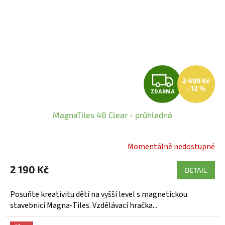
Z
2 499 Kč
–12 %
ZDARMA
D
MagnaTiles 48 Clear - průhledná
A
R
Momentálně nedostupné
Průměrné
hodnocení
M
2 190 Kč
produktu
DETAIL
A
je
5,0
Posuňte kreativitu dětí na vyšší level s magnetickou
z
stavebnicí Magna-Tiles. Vzdělávací hračka...
5