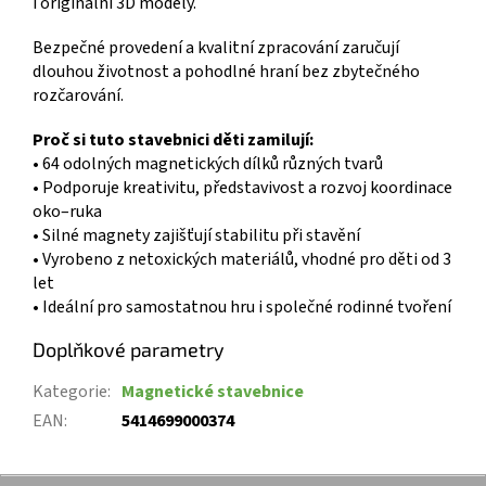
i originální 3D modely.
Bezpečné provedení a kvalitní zpracování zaručují
dlouhou životnost a pohodlné hraní bez zbytečného
rozčarování.
Proč si tuto stavebnici děti zamilují:
• 64 odolných magnetických dílků různých tvarů
• Podporuje kreativitu, představivost a rozvoj koordinace
oko–ruka
• Silné magnety zajišťují stabilitu při stavění
• Vyrobeno z netoxických materiálů, vhodné pro děti od 3
let
• Ideální pro samostatnou hru i společné rodinné tvoření
Doplňkové parametry
Kategorie
:
Magnetické stavebnice
EAN
:
5414699000374
Z