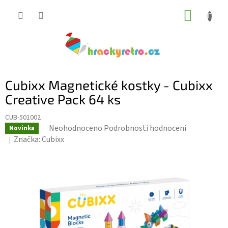
Přejít
NÁKUP
na
KOŠÍK
obsah
Cubixx Magnetické kostky - Cubixx
Creative Pack 64 ks
CUB-501002
Průměrné
Neohodnoceno
Podrobnosti hodnocení
Novinka
hodnocení
Značka:
Cubixx
produktu
je
0,0
z
5
hvězdiček.