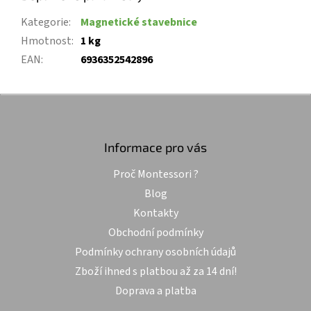
Kategorie
:
Magnetické stavebnice
Hmotnost
:
1 kg
EAN
:
6936352542896
Z
á
p
a
Informace pro vás
t
Proč Montessori ?
í
Blog
Kontakty
Obchodní podmínky
Podmínky ochrany osobních údajů
Zboží ihned s platbou až za 14 dní!
Doprava a platba