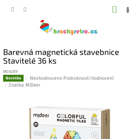
Přejít
NÁKUP
na
KOŠÍK
obsah
Barevná magnetická stavebnice
Stavitelé 36 ks
MD4289
Průměrné
Neohodnoceno
Podrobnosti hodnocení
Novinka
hodnocení
Značka:
MiDeer
produktu
je
0,0
z
5
hvězdiček.