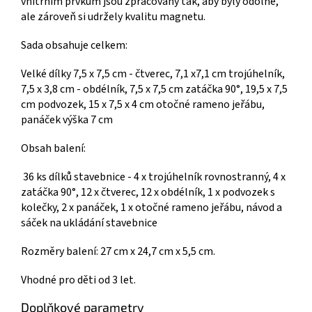
vnitřním prvkům jsou zpracovány tak, aby byly odolné,
ale zároveň si udržely kvalitu magnetu.
Sada obsahuje celkem:
Velké dílky 7,5 x 7,5 cm - čtverec, 7,1 x7,1 cm trojúhelník,
7,5 x 3,8 cm - obdélník, 7,5 x 7,5 cm zatáčka 90°, 19,5 x 7,5
cm podvozek, 15 x 7,5 x 4 cm otočné rameno jeřábu,
panáček výška 7 cm
Obsah balení:
36 ks dílků stavebnice - 4 x trojúhelník rovnostranný, 4 x
zatáčka 90°, 12 x čtverec, 12 x obdélník, 1 x podvozek s
kolečky, 2 x panáček, 1 x otočné rameno jeřábu, návod a
sáček na ukládání stavebnice
Rozměry balení: 27 cm x 24,7 cm x 5,5 cm.
Vhodné pro děti od 3 let.
Doplňkové parametry