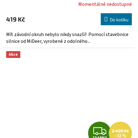
Momentálně nedostupné
419 Kč
Do košíku
Mít závodní okruh nebylo nikdy snazší! Pomocí stavebnice
silnice od MiDeer, vyrobené z odolného...
Akce
Z
2 499 Kč
–12 %
ZDARMA