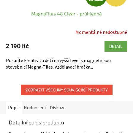
D
MagnaTiles 48 Clear - průhledná
A
R
Momentálně nedostupné
Průměrné
hodnocení
M
2 190 Kč
produktu
DETAIL
A
je
5,0
Posuňte kreativitu dětí na vyšší level s magnetickou
z
stavebnicí Magna-Tiles. Vzdělávací hračka...
5
hvězdiček.
ZOBRAZIT VŠECHNY SOUVISEJÍCÍ PRODUKTY
Popis
Hodnocení
Diskuze
Detailní popis produktu