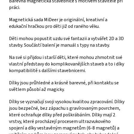
Barevná magnetická stavebnice s motivem stavitele při
práci.
Magnetická sada MiDeer je originální, kreativní a
edukační hračkou pro děti již od raného věku.
Děti mohou popustit uzdu své fantazii a vytvářet 2D a 3D
stavby. Součástí balení je manuál s typy na stavby.
Na své si přijdou i starší děti, které mohou zhmotnit své
vlastní představy do komplikovanějších staveb a to i díky
kompatibilitě s dalšími stavebnicemi.
Dílky jsou průhledné a krásně barevné, při kontaktu se
světlem působí až magicky.
Dílky se vyznačují svoji vysokou kvalitou zpracování. Dílky
jsou bezpečné, bez zápachu s gravírovaným povrchem,
které ochraňuje dílky před poškrábáním. Dílky mají 2
vrstvy, které procházejí procesem ultrazvukového
spojení a díky vestavěným magnetům (6-8 magnetů) a