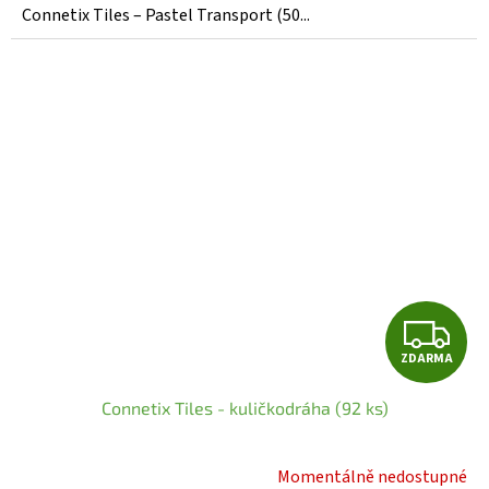
z
Connetix Tiles – Pastel Transport (50...
5
hvězdiček.
Z
ZDARMA
D
Connetix Tiles - kuličkodráha (92 ks)
A
R
Momentálně nedostupné
Průměrné