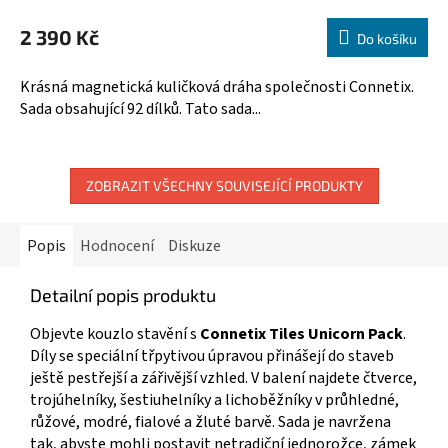
hodnocení
M
2 390 Kč
produktu
Do košíku
A
je
5,0
Krásná magnetická kuličková dráha společnosti Connetix.
z
Sada obsahující 92 dílků. Tato sada...
5
hvězdiček.
ZOBRAZIT VŠECHNY SOUVISEJÍCÍ PRODUKTY
Popis
Hodnocení
Diskuze
Detailní popis produktu
Objevte kouzlo stavění s
Connetix Tiles Unicorn Pack
.
Díly se speciální třpytivou úpravou přinášejí do staveb
ještě pestřejší a zářivější vzhled. V balení najdete čtverce,
trojúhelníky, šestiuhelníky a lichoběžníky v průhledné,
růžové, modré, fialové a žluté barvě. Sada je navržena
tak, abyste mohli postavit netradiční jednorožce, zámek