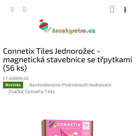
Přejít
NÁKUP
na
KOŠÍK
obsah
Connetix Tiles Jednorožec -
magnetická stavebnice se třpytkami
(56 ks)
CT-G00056-GU
Průměrné
Neohodnoceno
Podrobnosti hodnocení
Novinka
hodnocení
Značka:
Connetix Tiles
produktu
je
0,0
z
5
hvězdiček.