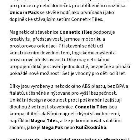
pro princezny nebo domeček pro oblíbeného mazlíčka.
Unicorn Pack
se skvěle hodí jako první sada i jako
doplněk ke stávajícím setům Connetix Tiles.
Magnetická stavebnice
Connetix Tiles
podporuje
kreativitu, představivost, jemnou motoriku a
prostorovou orientaci. Při stavění se děti učí
konstrukčním dovednostem, logickému myšlení a
prostorové představivosti. Díky magnetickému
propojení dílků je stavění jednoduché, bezpečné a přináší
pokaždé nové možnosti. Set je vhodný pro děti od 3 let.
Dílky jsou vyrobeny z netoxického ABS plastu, bez BPA a
ftalátů, utěsněné a nýtované pro vyšší bezpečnost.
Unikátní design a odolnost proti poškrabání zajišťují
dlouhou životnost stavebnice.
Connetix Tiles
jsou
kompatibilní s dalšími magnetickými stavebnicemi,
například
Magna Tiles
, a lze je kombinovat s dalšími
sadami, jako je
Mega Pak
nebo
Kuličkodráha
.