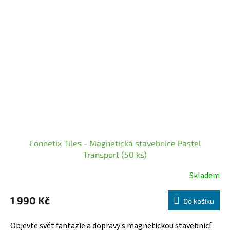
Connetix Tiles - Magnetická stavebnice Pastel
Transport (50 ks)
Skladem
Průměrné
hodnocení
1 990 Kč
produktu
Do košíku
je
5,0
Objevte svět fantazie a dopravy s magnetickou stavebnicí