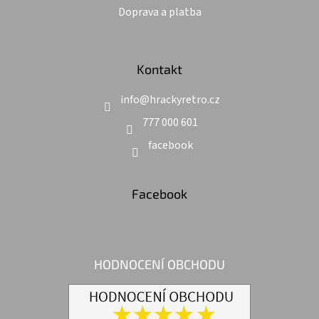
Doprava a platba
Kontakt
info
@
hrackyretro.cz
777 000 601
facebook
Facebook
HODNOCENÍ OBCHODU