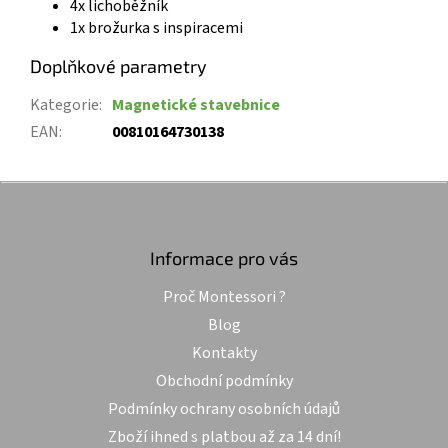
4x lichoběžník
1x brožurka s inspiracemi
Doplňkové parametry
Kategorie
:
Magnetické stavebnice
EAN
:
00810164730138
Z
á
p
a
Informace pro vás
t
Proč Montessori ?
í
Blog
Kontakty
Obchodní podmínky
Podmínky ochrany osobních údajů
Zboží ihned s platbou až za 14 dní!