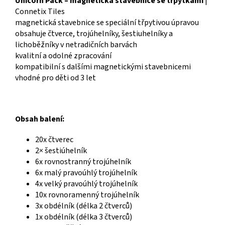
Unicorn Pack – magnetická stavebnice se třpytkami
|
Connetix Tiles
magnetická stavebnice se speciální třpytivou úpravou
obsahuje čtverce, trojúhelníky, šestiuhelníky a
lichoběžníky v netradičních barvách
kvalitní a odolné zpracování
kompatibilní s dalšími magnetickými stavebnicemi
vhodné pro děti od 3 let
Obsah balení:
20x čtverec
2× šestiúhelník
6x rovnostranný trojúhelník
6x malý pravoúhlý trojúhelník
4x velký pravoúhlý trojúhelník
10x rovnoramenný trojúhelník
3x obdélník (délka 2 čtverců)
1x obdélník (délka 3 čtverců)