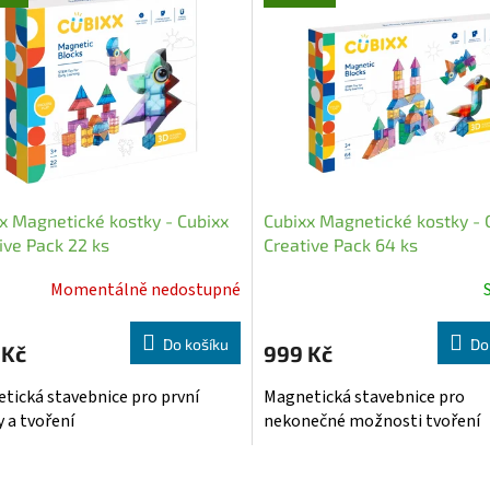
x Magnetické kostky - Cubixx
Cubixx Magnetické kostky - 
ive Pack 22 ks
Creative Pack 64 ks
Momentálně nedostupné
Do košíku
Do
 Kč
999 Kč
tická stavebnice pro první
Magnetická stavebnice pro
y a tvoření
nekonečné možnosti tvoření
O