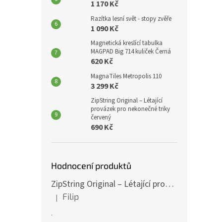
1 170 Kč
Razítka lesní svět - stopy zvěře
1 090 Kč
Magnetická kreslící tabulka
MAGPAD Big 714 kuliček Černá
620 Kč
MagnaTiles Metropolis 110
3 299 Kč
ZipString Original – Létající
provázek pro nekonečné triky
červený
690 Kč
Hodnocení produktů
ZipString Original – Létající provázek pro nekonečné triky červený
Filip
|
Hodnocení produktu je 5 z 5 hvězdiček.
.