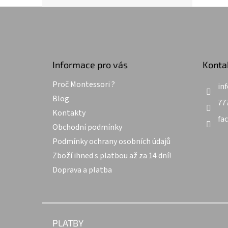
Z
á
p
a
t
Informace pro vás
Konta
í
Proč Montessori ?
inf
Blog
77
Kontakty
fa
Obchodní podmínky
Podmínky ochrany osobních údajů
Zboží ihned s platbou až za 14 dní!
Doprava a platba
PLATBY