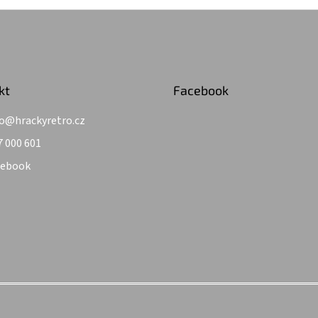
kt
Facebook
o
@
hrackyretro.cz
7 000 601
cebook