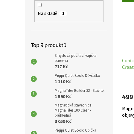
í
p
ý
p
a
p
Na skladě
1
r
n
i
o
e
s
d
l
p
u
r
k
o
Top 9 produktů
t
d
ů
u
Smyslová počítací vajíčka
Cubix
k
barevná
717 Kč
Creat
t
ů
Piqipi Quiet Book: Děvčátko
1 110 Kč
MagnaTiles Builder 32 - Stavitel
499
1 590 Kč
Magnetická stavebnice
Magne
MagnaTiles 100 Clear -
objev
průhledná
3 059 Kč
Piqipi Quiet Book: Opička