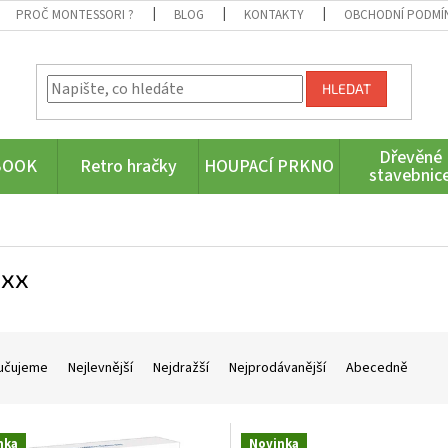
PROČ MONTESSORI ?
BLOG
KONTAKTY
OBCHODNÍ PODMÍ
HLEDAT
Dřevěné
BOOK
Retro hračky
HOUPACÍ PRKNO
stavebnic
ixx
učujeme
Nejlevnější
Nejdražší
Nejprodávanější
Abecedně
nka
Novinka