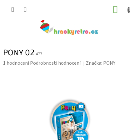
Přejít
NÁKUP
na
KOŠÍK
obsah
PONY 02
477
Průměrné
1 hodnocení
Podrobnosti hodnocení
Značka:
PONY
hodnocení
produktu
je
5,0
z
5
hvězdiček.