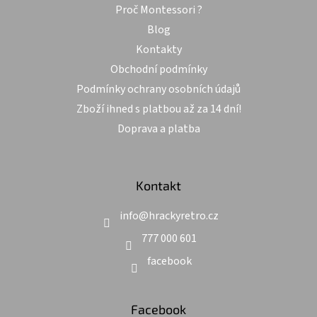
Proč Montessori ?
í
Blog
Kontakty
Obchodní podmínky
Podmínky ochrany osobních údajů
Zboží ihned s platbou až za 14 dní!
Doprava a platba
Kontakt
info
@
hrackyretro.cz
777 000 601
facebook
Facebook