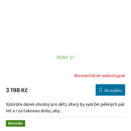
PONY 01
Momentálně nedostupné
Průměrné
hodnocení
3 198 Kč
produktu
Do košíku
je
5,0
Vybíráte dárek vhodný pro děti, který by vydržel pěkných pár
z
let a i za takovou dobu, aby...
5
hvězdiček.
Novinka