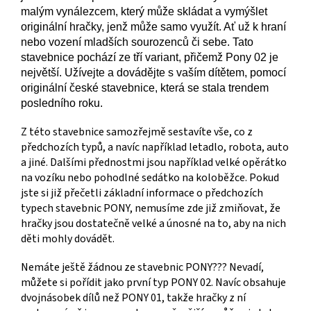
malým vynálezcem, který může skládat a vymýšlet
originální hračky, jenž může samo využít. Ať už k hraní
nebo vození mladších sourozenců či sebe. Tato
stavebnice pochází ze tří variant, přičemž Pony 02 je
největší. Užívejte a dovádějte s vaším dítětem, pomocí
originální české stavebnice, která se stala trendem
posledního roku.
Z této stavebnice samozřejmě sestavíte vše, co z
předchozích typů, a navíc například letadlo, robota, auto
a jiné. Dalšími přednostmi jsou například velké opěrátko
na vozíku nebo pohodlné sedátko na koloběžce. Pokud
jste si již přečetli základní informace o předchozích
typech stavebnic PONY, nemusíme zde již zmiňovat, že
hračky jsou dostatečně velké a únosné na to, aby na nich
děti mohly dovádět.
Nemáte ještě žádnou ze stavebnic PONY??? Nevadí,
můžete si pořídit jako první typ PONY 02. Navíc obsahuje
dvojnásobek dílů než PONY 01, takže hračky z ní