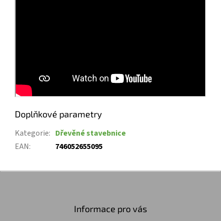
Doplňkové parametry
Kategorie
:
Dřevěné stavebnice
EAN
:
746052655095
Z
á
p
a
Informace pro vás
t