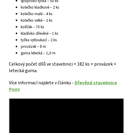
spojovací tyčka – 50 ks
kolečko kladkové – 2 ks
kolečko malé – 4 ks
kolečko velké – 2 ks
kolíček – 70 ks
kladívko dřevěné – 1 ks
tyčka vytloukací – 2 ks
provázek – 8 m
guma letecká – 1,0 m
Celkový počet dílů ve stavebnici = 182 ks + provázek +
letecká guma.
Více informací najdete v článku -
Dřevěná stavebnice
Pony