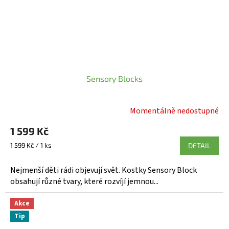
Sensory Blocks
Momentálně nedostupné
Průměrné
hodnocení
1 599 Kč
produktu
Měrná
je
1 599 Kč / 1 ks
DETAIL
cena:
5,0
z
Nejmenší děti rádi objevují svět. Kostky Sensory Block
5
obsahují různé tvary, které rozvíjí jemnou...
hvězdiček.
Akce
Tip