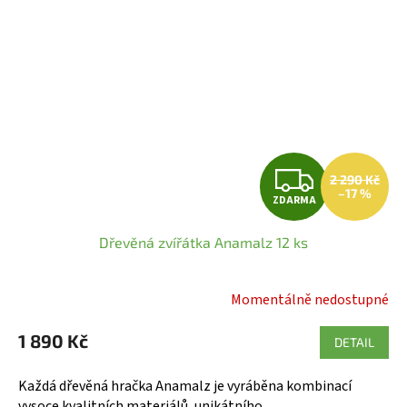
Z
2 290 Kč
–17 %
ZDARMA
D
Dřevěná zvířátka Anamalz 12 ks
A
R
Momentálně nedostupné
Průměrné
hodnocení
M
1 890 Kč
produktu
DETAIL
A
je
5,0
Každá dřevěná hračka Anamalz je vyráběna kombinací
z
vysoce kvalitních materiálů, unikátního...