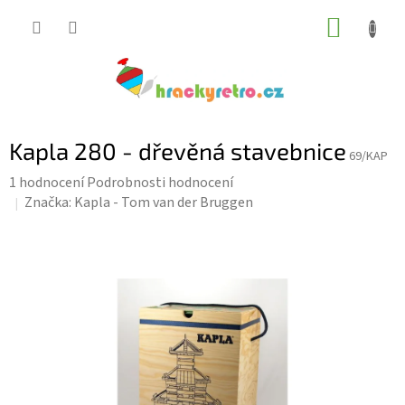
Přejít
NÁKUP
na
KOŠÍK
obsah
Kapla 280 - dřevěná stavebnice
69/KAP
Průměrné
1 hodnocení
Podrobnosti hodnocení
hodnocení
Značka:
Kapla - Tom van der Bruggen
produktu
je
5,0
z
5
hvězdiček.