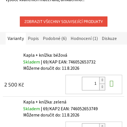
5
hvězdiček.
ZOBRAZIT VŠECHNY SOUVISEJÍCÍ PRODUKTY
Varianty
Popis
Podobné (6)
Hodnocení (1)
Diskuze
Kapla + knížka: béžová
Skladem
| 69/KAP
EAN:
746052653732
Můžeme doručit do:
11.8.2026
Do 
2 500 Kč
Kapla + knížka: zelená
Skladem
| 69/KAP2
EAN:
746052653749
Můžeme doručit do:
11.8.2026