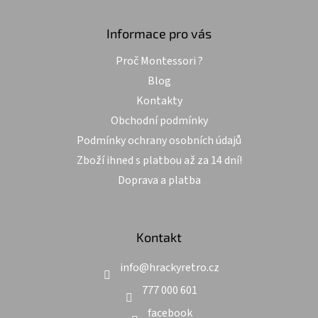
á
p
a
Informace pro vás
t
Proč Montessori ?
í
Blog
Kontakty
Obchodní podmínky
Podmínky ochrany osobních údajů
Zboží ihned s platbou až za 14 dní!
Doprava a platba
Kontakt
info
@
hrackyretro.cz
777 000 601
facebook