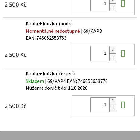
Do 
2 500 Kč
Kapla + knížka: modrá
Momentálně nedostupné
| 69/KAP3
EAN:
746052653763
Do 
2 500 Kč
Kapla + knížka: červená
Skladem
| 69/KAP4
EAN:
746052653770
Můžeme doručit do:
11.8.2026
Do 
2 500 Kč
Z