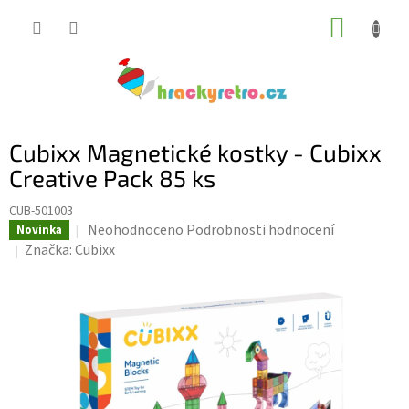
Přejít
NÁKUP
na
KOŠÍK
obsah
Cubixx Magnetické kostky - Cubixx
Creative Pack 85 ks
CUB-501003
Průměrné
Neohodnoceno
Podrobnosti hodnocení
Novinka
hodnocení
Značka:
Cubixx
produktu
je
0,0
z
5
hvězdiček.