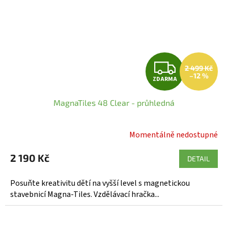
Z
2 499 Kč
–12 %
ZDARMA
D
MagnaTiles 48 Clear - průhledná
A
R
Momentálně nedostupné
Průměrné
hodnocení
M
2 190 Kč
produktu
DETAIL
A
je
5,0
Posuňte kreativitu dětí na vyšší level s magnetickou
z
stavebnicí Magna-Tiles. Vzdělávací hračka...
5
hvězdiček.