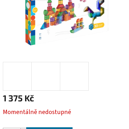
1 375 Kč
Měrná
Momentálně nedostupné
cena: