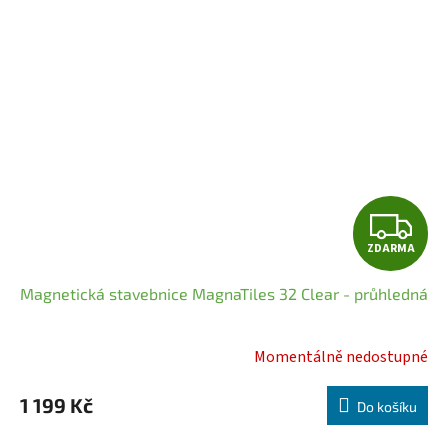
Z
ZDARMA
D
Magnetická stavebnice MagnaTiles 32 Clear - průhledná
A
R
Momentálně nedostupné
Průměrné
hodnocení
M
1 199 Kč
produktu
Do košíku
A
je