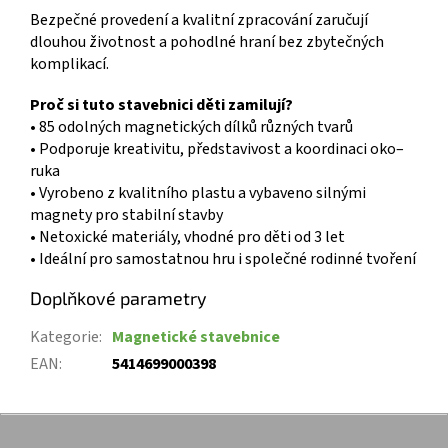
Bezpečné provedení a kvalitní zpracování zaručují
dlouhou životnost a pohodlné hraní bez zbytečných
komplikací.
Proč si tuto stavebnici děti zamilují?
• 85 odolných magnetických dílků různých tvarů
• Podporuje kreativitu, představivost a koordinaci oko–
ruka
• Vyrobeno z kvalitního plastu a vybaveno silnými
magnety pro stabilní stavby
• Netoxické materiály, vhodné pro děti od 3 let
• Ideální pro samostatnou hru i společné rodinné tvoření
Doplňkové parametry
Kategorie
:
Magnetické stavebnice
EAN
:
5414699000398
Z
á