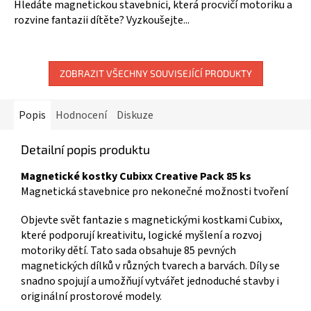
5,0
Hledáte magnetickou stavebnici, která procvičí motoriku a
z
rozvine fantazii dítěte? Vyzkoušejte...
5
hvězdiček.
ZOBRAZIT VŠECHNY SOUVISEJÍCÍ PRODUKTY
Popis
Hodnocení
Diskuze
Detailní popis produktu
Magnetické kostky Cubixx Creative Pack 85 ks
Magnetická stavebnice pro nekonečné možnosti tvoření
Objevte svět fantazie s magnetickými kostkami Cubixx,
které podporují kreativitu, logické myšlení a rozvoj
motoriky dětí. Tato sada obsahuje 85 pevných
magnetických dílků v různých tvarech a barvách. Díly se
snadno spojují a umožňují vytvářet jednoduché stavby i
originální prostorové modely.