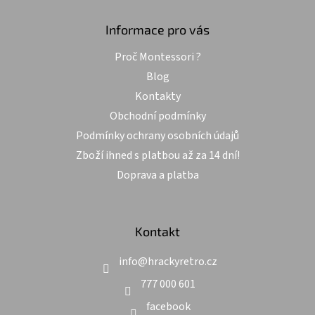
p
a
Informace pro vás
t
Proč Montessori ?
í
Blog
Kontakty
Obchodní podmínky
Podmínky ochrany osobních údajů
Zboží ihned s platbou až za 14 dní!
Doprava a platba
Kontakt
info
@
hrackyretro.cz
777 000 601
facebook