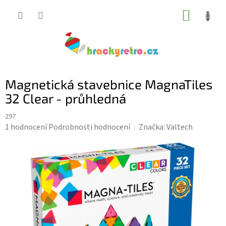
Přejít
NÁKUP
na
KOŠÍK
obsah
Magnetická stavebnice MagnaTiles
32 Clear - průhledná
297
Průměrné
1 hodnocení
Podrobnosti hodnocení
Značka:
Valtech
hodnocení
produktu
je
5,0
z
5
hvězdiček.