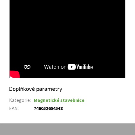
Doplňkové parametry
Kategorie
:
Magnetické stavebnice
EAN
:
746052654548
Z
á