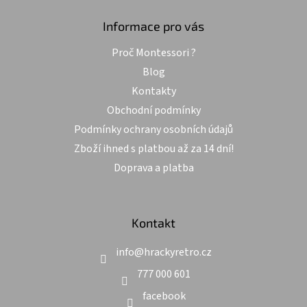
p
a
Informace pro vás
t
Proč Montessori ?
í
Blog
Kontakty
Obchodní podmínky
Podmínky ochrany osobních údajů
Zboží ihned s platbou až za 14 dní!
Doprava a platba
Kontakt
info
@
hrackyretro.cz
777 000 601
facebook