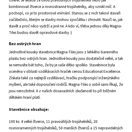
čtverec se skládá ze dvou pravoúhlých trojúhelníků nebo jak
kombinovat čtverce a rovnostranné trojúhelníky, aby vznikl míč. A
pochopí, co je to prostorové vnímání. Stanou se z nich takoví stavaři
začátečníci, kterým se stavby mohou zpočátku i zhroutit. Naučí se, jak
stavět a proč něco vydrží a jiné ne. A kdo ví, třeba jednou díky Magna-
Tiles budou stavět opravdové stavby :)
Bez ostrých hran
Jednotlivé kousky stavebnice Magna-Tiles jsou z lehkého barevného
plastu bez ostrých hran. Jednotlivé kousky jsou dostatečně velké, a tak
se nemusíte bát toho, že by je vaše dítko spolklo. Stavebnice byla
oceněna v oblasti vzdělávacích hraček cenou Educational Excellence.
Získala také za nejlepší vzdělávací, hračku podporující inženýrského
myšlení, ale také doporučení rodičů. Magna-Tiles o sobě sami říkají, že
jsou nerozbitné. A z našich dosavadních zkušeností to při běžném
dětském hraní platí.
Stavebnice obsahuje:
100 ks: 4 velké čtverce, 11 pravoúhlých trojúhelníků, 20
rovnoramenných trojúhelníků, 50 menších čtverců a 15 nepravidelných