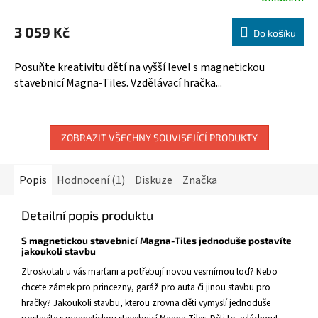
Průměrné
hodnocení
M
3 059 Kč
produktu
Do košíku
A
je
5,0
Posuňte kreativitu dětí na vyšší level s magnetickou
z
stavebnicí Magna-Tiles. Vzdělávací hračka...
5
hvězdiček.
ZOBRAZIT VŠECHNY SOUVISEJÍCÍ PRODUKTY
Popis
Hodnocení (1)
Diskuze
Značka
Detailní popis produktu
S magnetickou stavebnicí Magna-Tiles jednoduše postavíte
jakoukoli stavbu
Ztroskotali u vás marťani a potřebují novou vesmírnou loď? Nebo
chcete zámek pro princezny, garáž pro auta či jinou stavbu pro
hračky? Jakoukoli stavbu, kterou zrovna děti vymyslí jednoduše