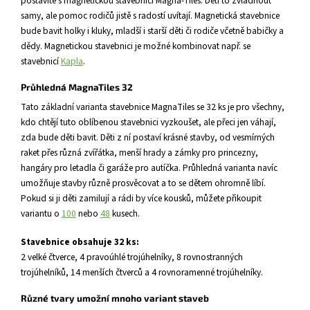
postavíte s magnetickou stavebnicí Magna-Tiles. Děti to zvládnout
samy, ale pomoc rodičů jistě s radostí uvítají. Magnetická stavebnice
bude bavit holky i kluky, mladší i starší děti či rodiče včetně babičky a
dědy. Magnetickou stavebnici je možné kombinovat např. se
stavebnicí
Kapla
.
Průhledná MagnaTiles 32
Tato základní varianta stavebnice MagnaTiles se 32 ks je pro všechny,
kdo chtějí tuto oblíbenou stavebnici vyzkoušet, ale přeci jen váhají,
zda bude děti bavit. Děti z ní postaví krásné stavby, od vesmírných
raket přes různá zvířátka, menší hrady a zámky pro princezny,
hangáry pro letadla či garáže pro autíčka. Průhledná varianta navíc
umožňuje stavby různě prosvěcovat a to se dětem ohromně líbí.
Pokud si ji děti zamilují a rádi by více kousků, můžete přikoupit
variantu o
100
nebo
48
kusech.
Stavebnice obsahuje 32 ks:
2 velké čtverce, 4 pravoúhlé trojúhelníky, 8 rovnostranných
trojúhelníků, 14 menších čtverců a 4 rovnoramenné trojúhelníky.
Různé
tvary umožní mnoho variant staveb