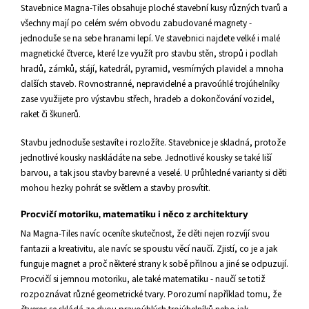
Stavebnice Magna-Tiles obsahuje ploché stavební kusy různých tvarů a
všechny mají po celém svém obvodu zabudované magnety -
jednoduše se na sebe hranami lepí. Ve stavebnici najdete velké i malé
magnetické čtverce, které lze využít pro stavbu stěn, stropů i podlah
hradů, zámků, stájí, katedrál, pyramid, vesmírných plavidel a mnoha
dalších staveb. Rovnostranné, nepravidelné a pravoúhlé trojúhelníky
zase využijete pro výstavbu střech, hradeb a dokončování vozidel,
raket či škunerů.
Stavbu jednoduše sestavíte i rozložíte. Stavebnice je skladná, protože
jednotlivé kousky naskládáte na sebe. Jednotlivé kousky se také liší
barvou, a tak jsou stavby barevné a veselé. U průhledné varianty si děti
mohou hezky pohrát se světlem a stavby prosvítit.
Procvičí motoriku, matematiku i něco z architektury
Na Magna-Tiles navíc oceníte skutečnost, že děti nejen rozvíjí svou
fantazii a kreativitu, ale navíc se spoustu věcí naučí. Zjistí, co je a jak
funguje magnet a proč některé strany k sobě přilnou a jiné se odpuzují.
Procvičí si jemnou motoriku, ale také matematiku - naučí se totiž
rozpoznávat různé geometrické tvary. Porozumí například tomu, že