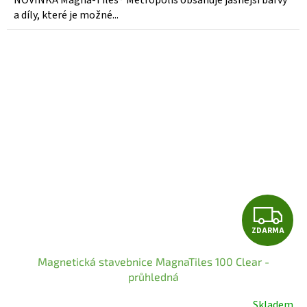
NOVINKA Magna-Tiles® Metropolis obsahuje jasnější barvy
z
a díly, které je možné...
5
hvězdiček.
Z
ZDARMA
D
Magnetická stavebnice MagnaTiles 100 Clear -
A
průhledná
R
Skladem