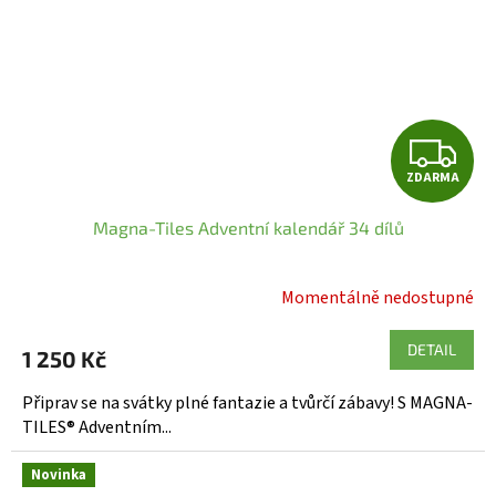
Z
ZDARMA
D
Magna-Tiles Adventní kalendář 34 dílů
A
R
Momentálně nedostupné
M
DETAIL
1 250 Kč
A
Připrav se na svátky plné fantazie a tvůrčí zábavy! S MAGNA-
TILES® Adventním...
Novinka