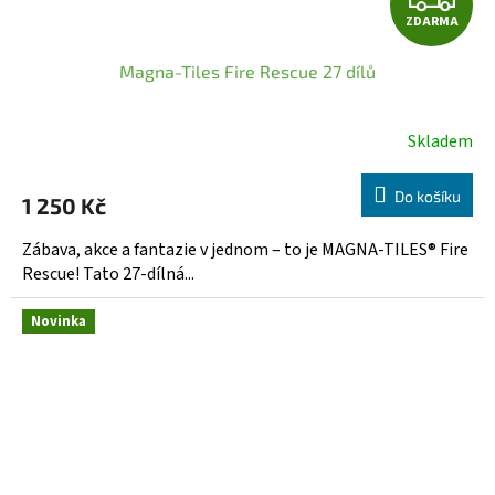
ZDARMA
D
Magna-Tiles Fire Rescue 27 dílů
A
R
Skladem
M
Do košíku
1 250 Kč
A
Zábava, akce a fantazie v jednom – to je MAGNA-TILES® Fire
Rescue! Tato 27-dílná...
Novinka