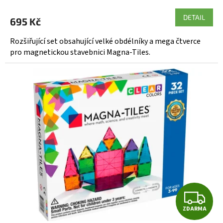
hodnocení
produktu
DETAIL
695 Kč
je
5,0
Rozšiřující set obsahující velké obdélníky a mega čtverce
z
pro magnetickou stavebnici Magna-Tiles.
5
hvězdiček.
Z
ZDARMA
D