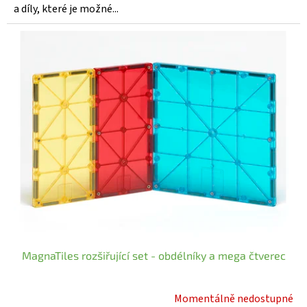
z
a díly, které je možné...
5
hvězdiček.
MagnaTiles rozšiřující set - obdélníky a mega čtverec
Momentálně nedostupné
Průměrné