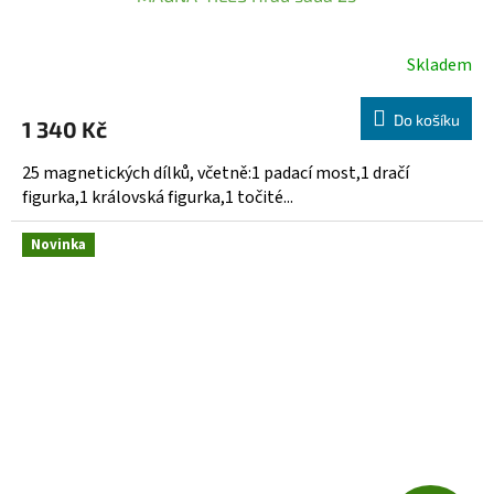
A
R
Skladem
M
Do košíku
1 340 Kč
A
25 magnetických dílků, včetně:1 padací most,1 dračí
figurka,1 královská figurka,1 točité...
Novinka