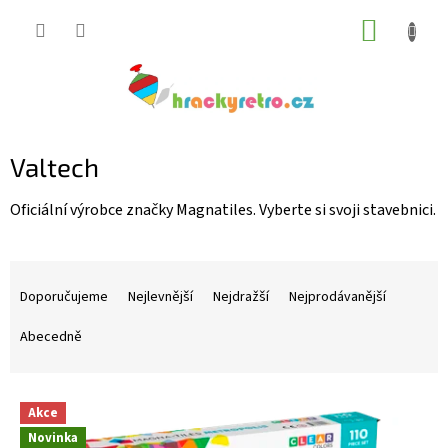
Přejít
NÁKUP
na
KOŠÍK
obsah
Valtech
Oficiální výrobce značky Magnatiles. Vyberte si svoji stavebnici.
Ř
a
Doporučujeme
Nejlevnější
Nejdražší
Nejprodávanější
z
e
Abecedně
n
í
V
p
Akce
ý
r
Novinka
p
o