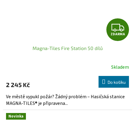
Z
ZDARMA
D
Magna-Tiles Fire Station 50 dílů
A
R
Skladem
M
Do košíku
2 245 Kč
A
Ve městě vypukl požár? Žádný problém – Hasičská stanice
MAGNA-TILES® je připravena...
Novinka