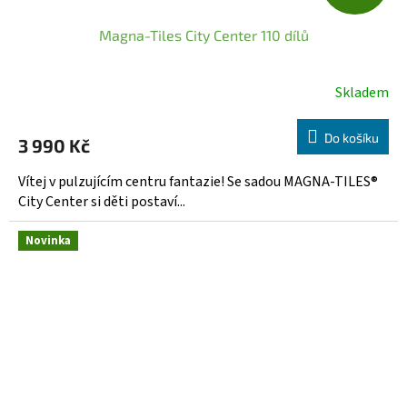
D
Magna-Tiles City Center 110 dílů
A
R
Skladem
M
Do košíku
3 990 Kč
A
Vítej v pulzujícím centru fantazie! Se sadou MAGNA-TILES®
City Center si děti postaví...
Novinka