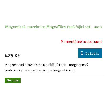
Magnetická stavebnice MagnaTiles rozšiřující set - auta
Momentálně nedostupné
Průměrné
hodnocení
produktu
Do košíku
425 Kč
je
5,0
Magnetická stavebnice Rozšiřující set - magnetický
z
podvozek pro auta 2 kusy pro magnetickou...
5
hvězdiček.
Novinka