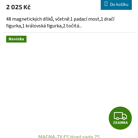
Do košíku
2 025 Kč
48 magnetických dílků, včetně:1 padací most,1 dračí
figurka,1 královská figurka,2 točitá...
Novinka
Z
ZDARMA
D
MAGNA-TILES Hrad sada 25