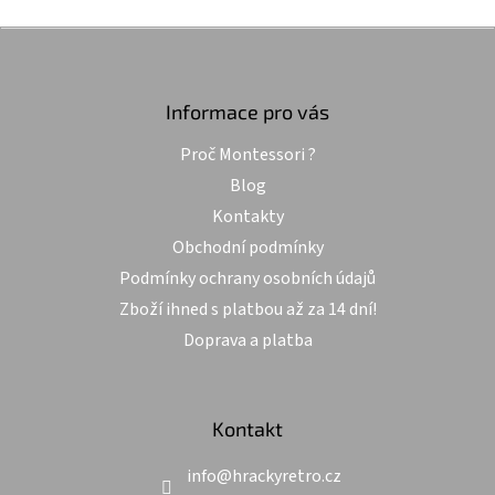
o
d
v
a
Z
á
c
á
n
í
p
í
p
a
Informace pro vás
r
t
v
Proč Montessori ?
í
k
y
Blog
v
Kontakty
ý
p
Obchodní podmínky
i
Podmínky ochrany osobních údajů
s
u
Zboží ihned s platbou až za 14 dní!
Doprava a platba
Kontakt
info
@
hrackyretro.cz