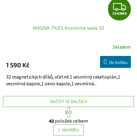
Z
ZDARMA
D
MAGNA-TILES Kosmická sada 32
A
R
Skladem
M
Do košíku
1 590 Kč
A
32 magnetických dílků, včetně:1 vesmírný raketoplán,1
vesmírná kapsle,1 okno kapsle,1 vesmírná...
NAČÍST 18 DALŠÍCH
S
1
3
t
O
r
42
položek celkem
v
á
l
n
NAHORU
á
k