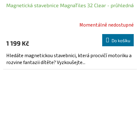
Magnetická stavebnice MagnaTiles 32 Clear - průhledná
A
R
Momentálně nedostupné
Průměrné
hodnocení
M
produktu
Do košíku
1 199 Kč
A
je
5,0
Hledáte magnetickou stavebnici, která procvičí motoriku a
z
rozvine fantazii dítěte? Vyzkoušejte...
5
hvězdiček.