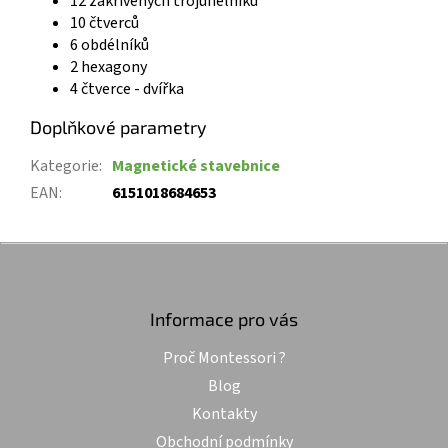
12 zakřivených trojúhelníků
10 čtverců
6 obdélníků
2 hexagony
4 čtverce - dvířka
Doplňkové parametry
Kategorie
:
Magnetické stavebnice
EAN
:
6151018684653
Z
á
p
a
Informace pro vás
t
Proč Montessori ?
í
Blog
Kontakty
Obchodní podmínky