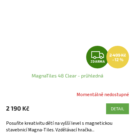
Z
2 499 Kč
–12 %
ZDARMA
D
MagnaTiles 48 Clear - průhledná
A
R
Momentálně nedostupné
Průměrné
hodnocení
M
2 190 Kč
produktu
DETAIL
A
je
5,0
Posuňte kreativitu dětí na vyšší level s magnetickou
z
stavebnicí Magna-Tiles. Vzdělávací hračka...