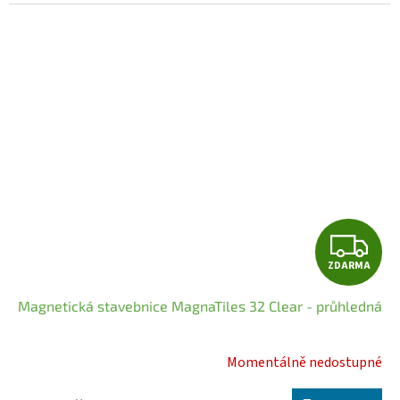
5
hvězdiček.
Z
ZDARMA
D
Magnetická stavebnice MagnaTiles 32 Clear - průhledná
A
R
Momentálně nedostupné
Průměrné
hodnocení
M