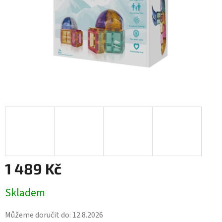
1 489 Kč
Měrná
Skladem
cena:
Můžeme doručit do:
12.8.2026