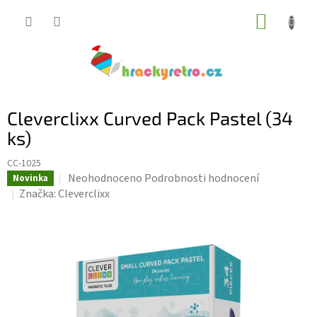
Přejít
NÁKUP
na
KOŠÍK
obsah
Cleverclixx Curved Pack Pastel (34
ks)
CC-1025
Průměrné
Neohodnoceno
Podrobnosti hodnocení
Novinka
hodnocení
Značka:
Cleverclixx
produktu
je
0,0
z
5
hvězdiček.