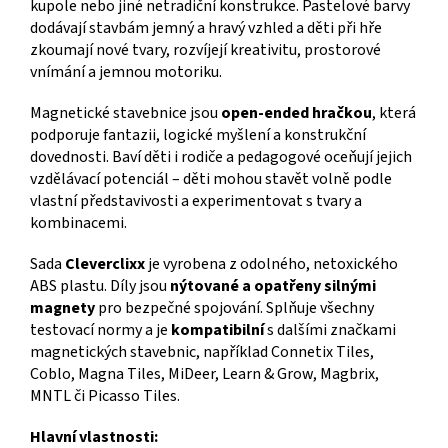
kupole nebo jiné netradiční konstrukce. Pastelové barvy
dodávají stavbám jemný a hravý vzhled a děti při hře
zkoumají nové tvary, rozvíjejí kreativitu, prostorové
vnímání a jemnou motoriku.
Magnetické stavebnice jsou
open-ended hračkou
, která
podporuje fantazii, logické myšlení a konstrukční
dovednosti. Baví děti i rodiče a pedagogové oceňují jejich
vzdělávací potenciál – děti mohou stavět volně podle
vlastní představivosti a experimentovat s tvary a
kombinacemi.
Sada
Cleverclixx
je vyrobena z odolného, netoxického
ABS plastu. Díly jsou
nýtované a opatřeny silnými
magnety
pro bezpečné spojování. Splňuje všechny
testovací normy a je
kompatibilní
s dalšími značkami
magnetických stavebnic, například Connetix Tiles,
Coblo, Magna Tiles, MiDeer, Learn & Grow, Magbrix,
MNTL či Picasso Tiles.
Hlavní vlastnosti: