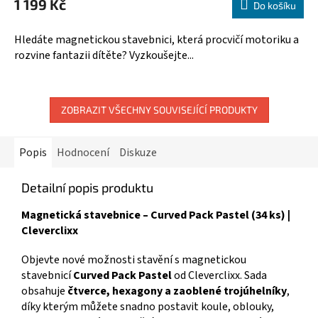
1 199 Kč
produktu
Do košíku
A
je
5,0
Hledáte magnetickou stavebnici, která procvičí motoriku a
z
rozvine fantazii dítěte? Vyzkoušejte...
5
hvězdiček.
ZOBRAZIT VŠECHNY SOUVISEJÍCÍ PRODUKTY
Popis
Hodnocení
Diskuze
Detailní popis produktu
Magnetická stavebnice – Curved Pack Pastel (34 ks) |
Cleverclixx
Objevte nové možnosti stavění s magnetickou
stavebnicí
Curved Pack Pastel
od Cleverclixx. Sada
obsahuje
čtverce, hexagony a zaoblené trojúhelníky
,
díky kterým můžete snadno postavit koule, oblouky,