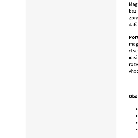
Mag
bez 
zpra
dalš
Port
magn
čtve
ideá
rozv
vhod
Obs