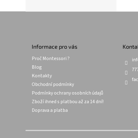
Z
á
p
a
t
Informace pro vás
Konta
í
Proč Montessori ?
inf
Blog
77
Kontakty
fa
Obchodní podmínky
Podmínky ochrany osobních údajů
Zboží ihned s platbou až za 14 dní!
Doprava a platba