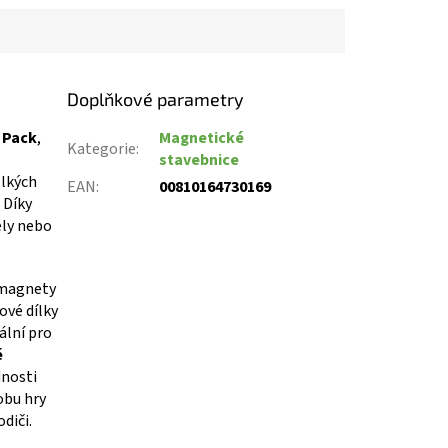
Doplňkové parametry
 Pack
,
Magnetické
Kategorie
:
stavebnice
elkých
EAN
:
00810164730169
 Díky
ely nebo
i magnety
ové dílky
ální pro
é
dnosti
obu hry
odiči.