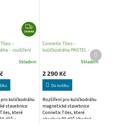
Z
ZDARMA
D
A
Tiles -
Connetix Tiles -
R
áha - rozšíření
kuličkodráha PASTEL -
Další
M
rozšíření (80 ks)
produkt
A
Skladem
Skladem
é
í
č
2 290 Kč
šíku
Do košíku
 pro kuličkodráhu
Rozšíření pro kuličkodráhu
ké stavebnice
magnetické stavebnice
.
Tiles, které
Connetix Tiles, které
6 dílů v...
obsahuje 80 dílů. Vhodné...