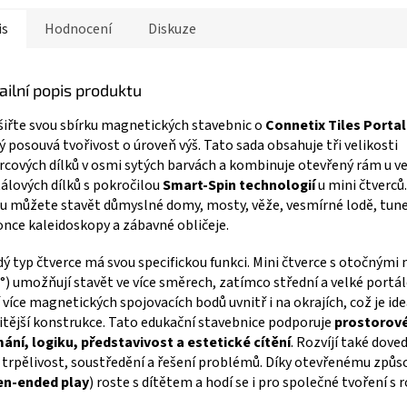
is
Hodnocení
Diskuze
ailní popis produktu
iřte svou sbírku magnetických stavebnic o
Connetix Tiles Portal
ý posouvá tvořivost o úroveň výš. Tato sada obsahuje tři velikosti
rcových dílků v osmi sytých barvách a kombinuje otevřený rám u v
álových dílků s pokročilou
Smart-Spin technologií
u mini čtverců.
 můžete stavět důmyslné domy, mosty, věže, vesmírné lodě, tun
nce kaleidoskopy a zábavné obličeje.
ý typ čtverce má svou specifickou funkci. Mini čtverce s otočným
°) umožňují stavět ve více směrech, zatímco střední a velké portál
 více magnetických spojovacích bodů uvnitř i na okrajích, což je ide
itější konstrukce. Tato edukační stavebnice podporuje
prostorov
ání, logiku, představivost a estetické cítění
. Rozvíjí také dove
 trpělivost, soustředění a řešení problémů. Díky otevřenému způs
en-ended play
) roste s dítětem a hodí se i pro společné tvoření s r