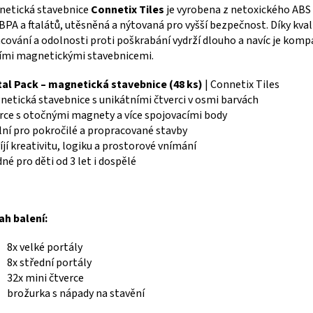
netická stavebnice
Connetix Tiles
je vyrobena z netoxického ABS 
BPA a ftalátů, utěsněná a nýtovaná pro vyšší bezpečnost. Díky kva
cování a odolnosti proti poškrabání vydrží dlouho a navíc je kompa
ími magnetickými stavebnicemi.
al Pack – magnetická stavebnice (48 ks)
| Connetix Tiles
etická stavebnice s unikátními čtverci v osmi barvách
rce s otočnými magnety a více spojovacími body
lní pro pokročilé a propracované stavby
íjí kreativitu, logiku a prostorové vnímání
né pro děti od 3 let i dospělé
ah balení:
8x velké portály
8x střední portály
32x mini čtverce
brožurka s nápady na stavění