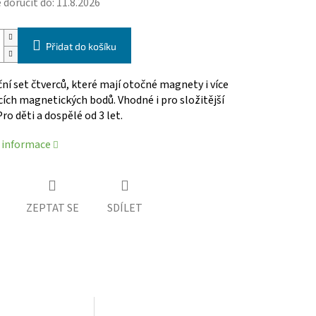
doručit do:
11.8.2026
Přidat do košíku
ní set čtverců, které mají otočné magnety i více
ích magnetických bodů. Vhodné i pro složitější
Pro děti a dospělé od 3 let.
í informace
ZEPTAT SE
SDÍLET