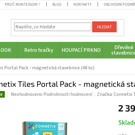
PROČ MONTESSORI ?
BLOG
KONTAKTY
OBCHODNÍ PODMÍ
HLEDAT
Dřevěné
BOOK
Retro hračky
HOUPACÍ PRKNO
stavebnic
es Portal Pack - magnetická stavebnice (48 ks)
etix Tiles Portal Pack - magnetická st
Průměrné
Neohodnoceno
Podrobnosti hodnocení
Značka:
Connetix T
ka
hodnocení
2 3
produktu
je
Měrná
0,0
Skla
cena:
z
5