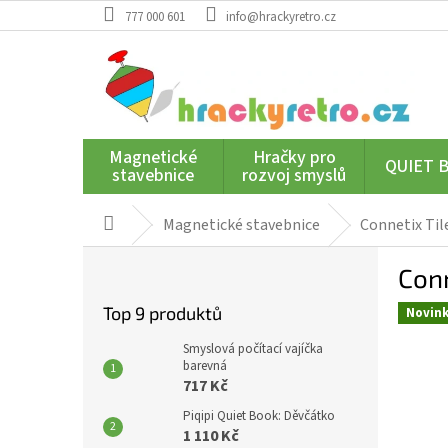
Přejít
777 000 601
info@hrackyretro.cz
na
obsah
Magnetické
Hračky pro
QUIET 
stavebnice
rozvoj smyslů
Magnetické stavebnice
Connetix Til
Domů
P
Conn
o
s
Top 9 produktů
Novin
t
r
Smyslová počítací vajíčka
a
barevná
717 Kč
n
n
Piqipi Quiet Book: Děvčátko
í
1 110 Kč