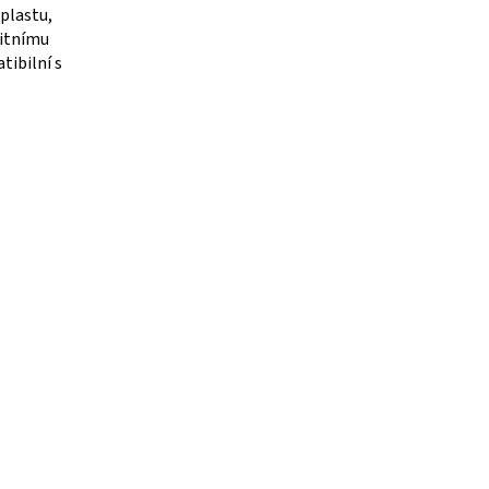
plastu,
litnímu
tibilní s