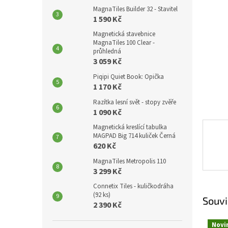
p
MagnaTiles Builder 32 - Stavitel
a
1 590 Kč
n
Magnetická stavebnice
e
MagnaTiles 100 Clear -
l
průhledná
3 059 Kč
Piqipi Quiet Book: Opička
1 170 Kč
Razítka lesní svět - stopy zvěře
1 090 Kč
Magnetická kreslící tabulka
MAGPAD Big 714 kuliček Černá
620 Kč
MagnaTiles Metropolis 110
3 299 Kč
Connetix Tiles - kuličkodráha
(92 ks)
Souvi
2 390 Kč
Novi