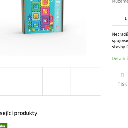
Můžeme 
hvězdiček.
Netradič
spojovac
stavby. 
Detailn
TISK
sející produkty
nka