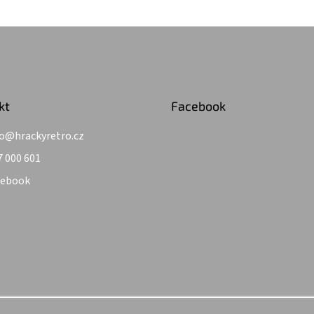
kt
Facebook
o
@
hrackyretro.cz
7 000 601
cebook