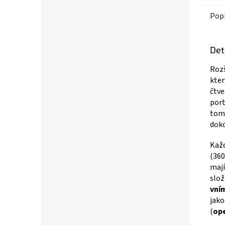
Pop
Det
Rozš
kter
čtve
port
tomu
doko
Každ
(360
mají
slož
vním
jako
(
op