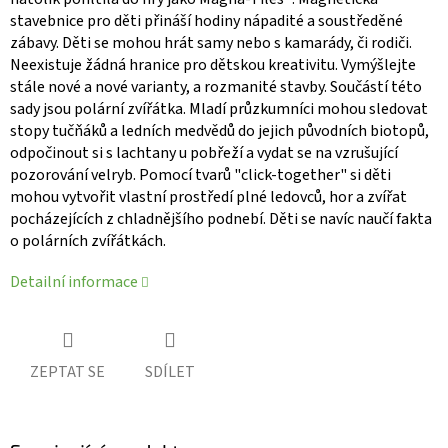
stavebnice pro děti přináší hodiny nápadité a soustředěné
zábavy. Děti se mohou hrát samy nebo s kamarády, či rodiči.
Neexistuje žádná hranice pro dětskou kreativitu. Vymýšlejte
stále nové a nové varianty, a rozmanité stavby. Součástí této
sady jsou polární zvířátka. Mladí průzkumníci mohou sledovat
stopy tučňáků a ledních medvědů do jejich původních biotopů,
odpočinout si s lachtany u pobřeží a vydat se na vzrušující
pozorování velryb. Pomocí tvarů "click-together" si děti
mohou vytvořit vlastní prostředí plné ledovců, hor a zvířat
pocházejících z chladnějšího podnebí. Děti se navíc naučí fakta
o polárních zvířátkách.
Detailní informace
ZEPTAT SE
SDÍLET