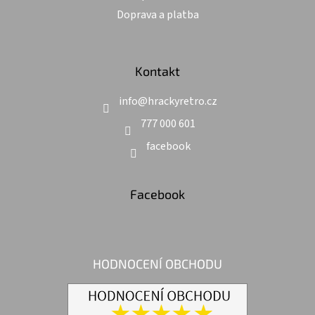
Doprava a platba
Kontakt
info
@
hrackyretro.cz
777 000 601
facebook
Facebook
HODNOCENÍ OBCHODU