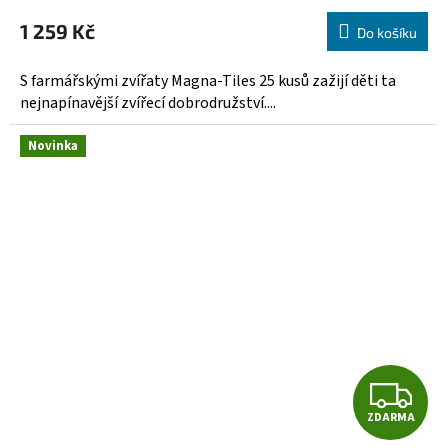
M
1 259 Kč
Do košíku
A
S farmářskými zvířaty Magna-Tiles 25 kusů zažijí děti ta
nejnapínavější zvířecí dobrodružství....
Novinka
Z
ZDARMA
D