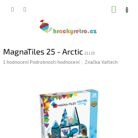
Přejít
NÁKUP
na
KOŠÍK
obsah
MagnaTiles 25 - Arctic
21125
Průměrné
1 hodnocení
Podrobnosti hodnocení
Značka:
Valtech
hodnocení
produktu
je
5,0
z
5
hvězdiček.