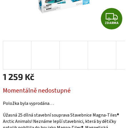
Z
ZDARMA
D
A
R
M
A
1 259 Kč
Měrná
Momentálně nedostupné
cena:
Položka byla vyprodána…
Úžasná 25 dílná stavební souprava Stavebnice Magna-Tiles®
Arctic Animals! Neznáme lepší stavebnici, která by dětičky
natolik pohltila do hry jako Magna-Tiles®. Magnetická