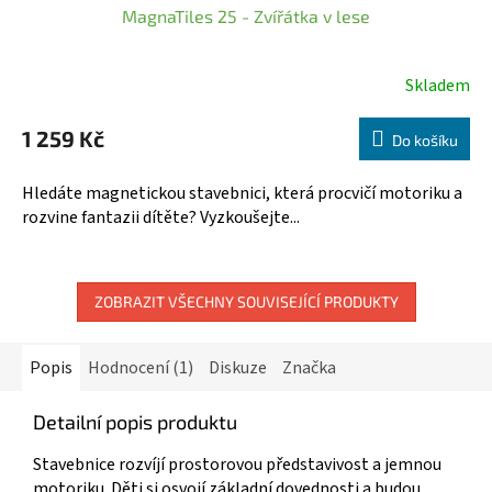
MagnaTiles 25 - Zvířátka v lese
A
R
Skladem
Průměrné
hodnocení
M
1 259 Kč
produktu
Do košíku
A
je
5,0
Hledáte magnetickou stavebnici, která procvičí motoriku a
z
rozvine fantazii dítěte? Vyzkoušejte...
5
hvězdiček.
ZOBRAZIT VŠECHNY SOUVISEJÍCÍ PRODUKTY
Popis
Hodnocení (1)
Diskuze
Značka
Detailní popis produktu
Stavebnice rozvíjí prostorovou představivost a jemnou
motoriku. Děti si osvojí základní dovednosti a budou