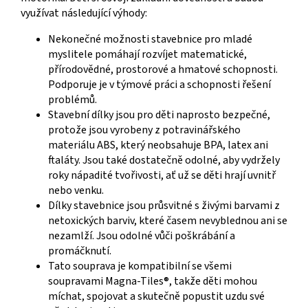
využívat následující výhody:
Nekonečné možnosti stavebnice pro mladé
myslitele pomáhají rozvíjet matematické,
přírodovědné, prostorové a hmatové schopnosti.
Podporuje je v týmové práci a schopnosti řešení
problémů.
Stavební dílky jsou pro děti naprosto bezpečné,
protože jsou vyrobeny z potravinářského
materiálu ABS, který neobsahuje BPA, latex ani
ftaláty. Jsou také dostatečně odolné, aby vydržely
roky nápadité tvořivosti, ať už se děti hrají uvnitř
nebo venku.
Dílky stavebnice jsou průsvitné s živými barvami z
netoxických barviv, které časem nevyblednou ani se
nezamlží. Jsou odolné vůči poškrábání a
promáčknutí.
Tato souprava je kompatibilní se všemi
soupravami Magna-Tiles®, takže děti mohou
míchat, spojovat a skutečně popustit uzdu své