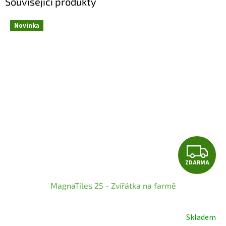
Související produkty
Novinka
Z
ZDARMA
D
MagnaTiles 25 - Zvířátka na farmě
A
R
Skladem