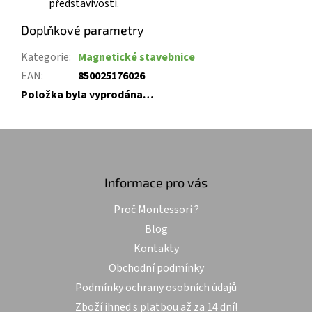
představivosti.
Doplňkové parametry
Kategorie
:
Magnetické stavebnice
EAN
:
850025176026
Položka byla vyprodána…
Z
á
p
a
Informace pro vás
t
Proč Montessori ?
í
Blog
Kontakty
Obchodní podmínky
Podmínky ochrany osobních údajů
Zboží ihned s platbou až za 14 dní!