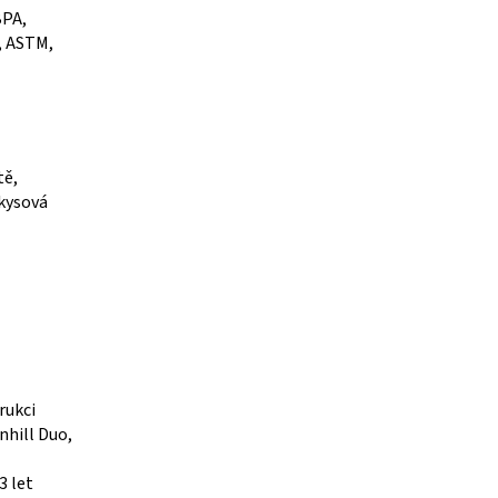
BPA,
, ASTM,
tě,
rkysová
rukci
nhill Duo,
3 let