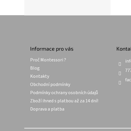
Z
á
p
a
t
Informace pro vás
Konta
í
Proč Montessori ?
inf
Blog
77
Kontakty
fa
Obchodní podmínky
Podmínky ochrany osobních údajů
Zboží ihned s platbou až za 14 dní!
Doprava a platba