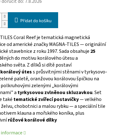
doručit do:
7.8.2026
Přidat do košíku
ILES Coral Reef je tematická magnetická
ice od americké značky MAGNA-TILES — originální
cké stavebnice z roku 1997. Sada obsahuje
25
děných do motivu korálového útesu a
ého světa. Z dílků si dítě postaví
ý
korálový útes
s průsvitnými stěnami v tyrkysovo-
elené paletě, oranžovou korálovou špičkou na
, polkruhovými zelenými „korálovými
inami" a
tyrkysovou zvlněnou skluzavkou
. Set
e také
tematické zvířecí postavičky
— velkého
 želvu, chobotnici a malou rybku — a speciální tile
 motivem klauna a mořského koníka, plus
ivní
růžové korálové dílky
í informace