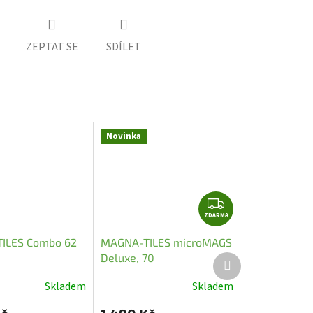
ZEPTAT SE
SDÍLET
Novinka
Z
ZDARMA
D
A
ILES Combo 62
MAGNA-TILES microMAGS
R
Deluxe, 70
Další
M
produkt
A
Skladem
Skladem