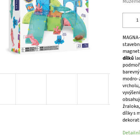
Můžeme 
hvězdiček.
MAGNA-T
stavebn
magneti
dílků
la
podmořsk
barevn
modro-z
vrcholu
vyvýšen
obsahuj
žraloka,
dílky s
dekorat
Detailn