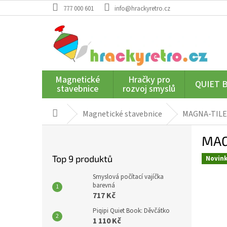
Přejít
777 000 601
info@hrackyretro.cz
na
obsah
Magnetické
Hračky pro
QUIET 
stavebnice
rozvoj smyslů
Magnetické stavebnice
MAGNA-TILES 
Domů
P
MAG
o
s
Top 9 produktů
Novin
t
r
Smyslová počítací vajíčka
a
barevná
717 Kč
n
n
Piqipi Quiet Book: Děvčátko
í
1 110 Kč