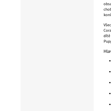
obsa
chob
koní
Všec
Cora
dítě
Pupp
Hla