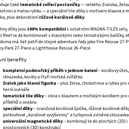
huje také
tematické zvířecí postavičky
— velkého žraloka, želvu
otnici a malou rybku — a speciální tile dílky s motivem klauna a
ka, plus dekorativní
růžové korálové dílky
.
hny dílky jsou
100% kompatibilní
s ostatními MAGNA-TILES sety,
l Reef se dá kombinovat s klasickými nebo tematickými balíčky, k
 doma má. Set patří do stejné adventure řady jako Fire Rescue 27-P
y Park 27-Piece a Lighthouse Rescue 26-Piece.
vní benefity
kompletní podmořský příběh v jednom balení
– korálový útes,
skluzavka, korály a čtyři mořská zvířátka
žralok jako hlavní figurka
– plus želva, chobotnice a rybka pro
herní scénáře
tematické tile dílky
– okna s klaunem a mořským koníkem pro 
příběhů o oceánu
speciální dílky
– oranžová korálová špička, růžové korálové dílky
polkruhové „korálové vyvýšeniny" a tyrkysová zvlněná skluzavka
univerzální magnetické dílky
– kombinují se do plochých (2D) i
prostorových (3D) konstrukcí