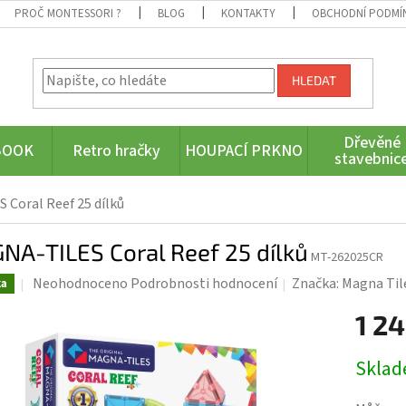
PROČ MONTESSORI ?
BLOG
KONTAKTY
OBCHODNÍ PODMÍ
HLEDAT
Dřevěné
BOOK
Retro hračky
HOUPACÍ PRKNO
stavebnic
Coral Reef 25 dílků
NA-TILES Coral Reef 25 dílků
MT-262025CR
Průměrné
Neohodnoceno
Podrobnosti hodnocení
Značka:
Magna Til
ka
hodnocení
1 24
produktu
je
Měrná
0,0
Skla
cena:
z
5