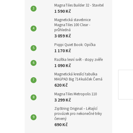
p
MagnaTiles Builder 32 - Stavitel
a
1 590 Kč
n
Magnetická stavebnice
e
MagnaTiles 100 Clear -
l
průhledná
3 059 Kč
Piqipi Quiet Book: Opička
1 170 Kč
Razítka lesní svět - stopy zvěře
1 090 Kč
Magnetická kreslící tabulka
MAGPAD Big 714 kuliček Černá
620 Kč
MagnaTiles Metropolis 110
3 299 Kč
ZipString Original – Létající
provázek pro nekonečné triky
červený
690 Kč