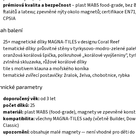
prémiová kvalita a bezpečnost
– plast MABS food-grade, bez 
ftalátů a latexu; zpevněné nýty okolo magnetů; certifikace EN71
CPSIA
ah balení
25× magnetické dílky MAGNA-TILES v designu Coral Reef
tematické dílky: průsvitné stěny v tyrkysovo-modro-zelené pale
oranžová korálová špička, polkruhové „korálové vyvýšeniny", ty
zvlněná skluzavka, růžové korálové dílky
tile s motivem klauna a mořského koníka
tematické zvířecí postavičky: žralok, želva, chobotnice, rybka
hnické parametry
doporučený věk:
od 3 let
počet dílků:
25
materiál:
plast MABS (food-grade), magnety ve zpevněné konst
kompatibilita:
všechny MAGNA-TILES sady (včetně Builder, Dow
Classic)
upozornění:
obsahuje malé magnety — není vhodné pro děti do 