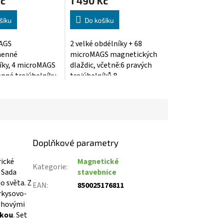
Kč
1 490 Kč
šíku
Do košíku
AGS
2 velké obdélníky + 68
menné
microMAGS magnetických
íky, 4 microMAGS
dlaždic, včetně:6 pravých
nné trojúhelníky,
trojúhelníků,8...
GS...
Doplňkové parametry
ické
Magnetické
Kategorie
:
 Sada
stavebnice
 světa. Z
EAN
:
850025176811
rkysovo-
ruhovými
vkou
. Set