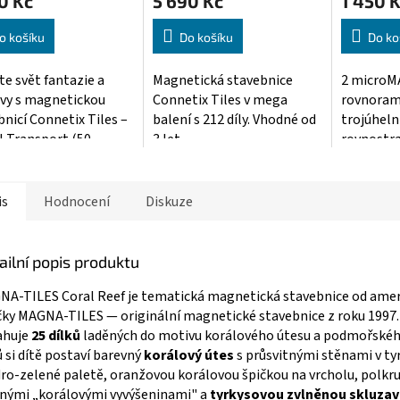
0 Kč
5 690 Kč
1 450 
ktu
o košíku
Do košíku
Do ko
te svět fantazie a
Magnetická stavebnice
2 microM
vy s magnetickou
Connetix Tiles v mega
rovnora
iček.
bnicí Connetix Tiles –
balení s 212 díly. Vhodné od
trojúheln
 Transport (50...
3 let.
rovnostra
8 microMA
is
Hodnocení
Diskuze
ailní popis produktu
A-TILES Coral Reef je tematická magnetická stavebnice od amer
ky MAGNA-TILES — originální magnetické stavebnice z roku 1997.
ahuje
25 dílků
laděných do motivu korálového útesu a podmořského
ů si dítě postaví barevný
korálový útes
s průsvitnými stěnami v ty
o-zelené paletě, oranžovou korálovou špičkou na vrcholu, polk
nými „korálovými vyvýšeninami" a
tyrkysovou zvlněnou skluza