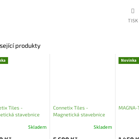
TISK
sející produkty
nka
Novinka
tix Tiles -
Connetix Tiles -
MAGNA-T
tická stavebnice
Magnetická stavebnice
l Transport (50 ks)
(212 ks)
Skladem
Skladem
ěrné
cení