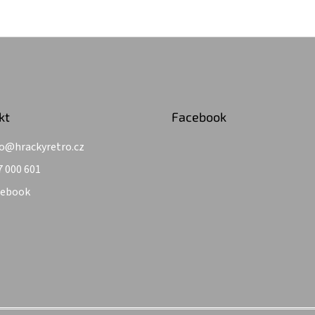
kt
Facebook
o
@
hrackyretro.cz
7 000 601
cebook