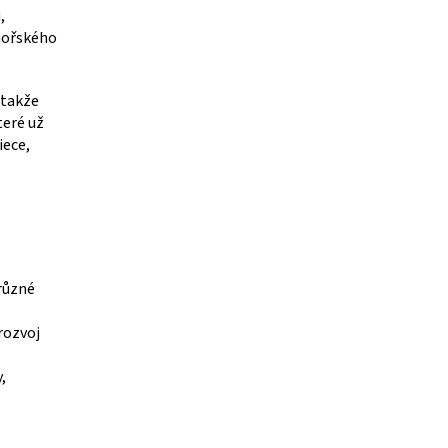
,
 mořského
 takže
teré už
iece,
 různé
rozvoj
,