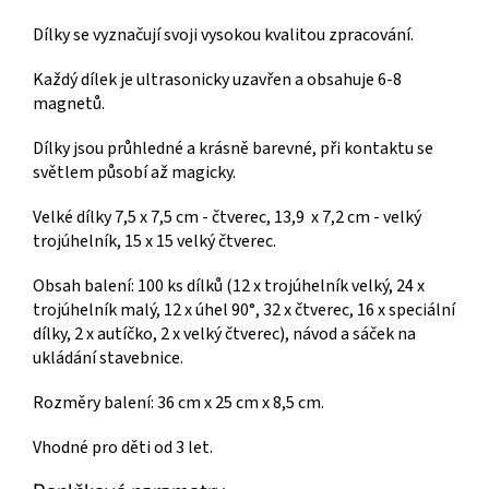
Dílky se vyznačují svoji vysokou kvalitou zpracování.
Každý dílek je ultrasonicky uzavřen a obsahuje 6-8
magnetů.
Dílky jsou průhledné a krásně barevné, při kontaktu se
světlem působí až magicky.
Velké dílky 7,5 x 7,5 cm - čtverec, 13,9 x 7,2 cm - velký
trojúhelník, 15 x 15 velký čtverec.
Obsah balení: 100 ks dílků (12 x trojúhelník velký, 24 x
trojúhelník malý, 12 x úhel 90°, 32 x čtverec, 16 x speciální
dílky, 2 x autíčko, 2 x velký čtverec), návod a sáček na
ukládání stavebnice.
Rozměry balení: 36 cm x 25 cm x 8,5 cm.
Vhodné pro děti od 3 let.