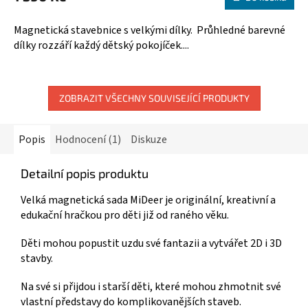
A
je
5,0
Magnetická stavebnice s velkými dílky. Průhledné barevné
z
dílky rozzáří každý dětský pokojíček....
5
hvězdiček.
ZOBRAZIT VŠECHNY SOUVISEJÍCÍ PRODUKTY
Popis
Hodnocení (1)
Diskuze
Detailní popis produktu
Velká magnetická sada MiDeer je originální, kreativní a
edukační hračkou pro děti již od raného věku.
Děti mohou popustit uzdu své fantazii a vytvářet 2D i 3D
stavby.
Na své si přijdou i starší děti, které mohou zhmotnit své
vlastní představy do komplikovanějších staveb.