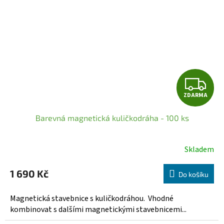
Z
ZDARMA
D
Barevná magnetická kuličkodráha - 100 ks
A
R
Skladem
Průměrné
hodnocení
M
1 690 Kč
produktu
Do košíku
A
je
5,0
Magnetická stavebnice s kuličkodráhou. Vhodné
z
kombinovat s dalšími magnetickými stavebnicemi...
5