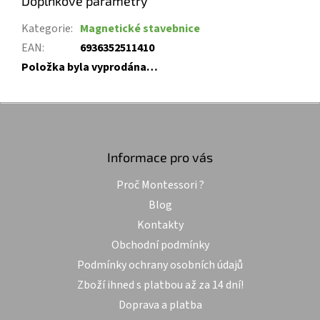
Doplňkové parametry
Kategorie
:
Magnetické stavebnice
EAN
:
6936352511410
Položka byla vyprodána…
Z
á
p
a
Informace pro vás
t
Proč Montessori ?
í
Blog
Kontakty
Obchodní podmínky
Podmínky ochrany osobních údajů
Zboží ihned s platbou až za 14 dní!
Doprava a platba