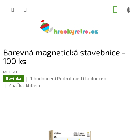
Přejít
NÁKUP
na
KOŠÍK
obsah
Barevná magnetická stavebnice -
100 ks
MD1141
Průměrné
1 hodnocení
Podrobnosti hodnocení
Novinka
hodnocení
Značka:
MiDeer
produktu
je
5,0
z
5
hvězdiček.