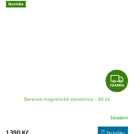
hvězdiček.
Novinka
Z
ZDARMA
D
Barevná magnetická stavebnice - 60 ks
A
R
Skladem
Průměrné
hodnocení
M
1 390 Kč
produktu
Do košíku