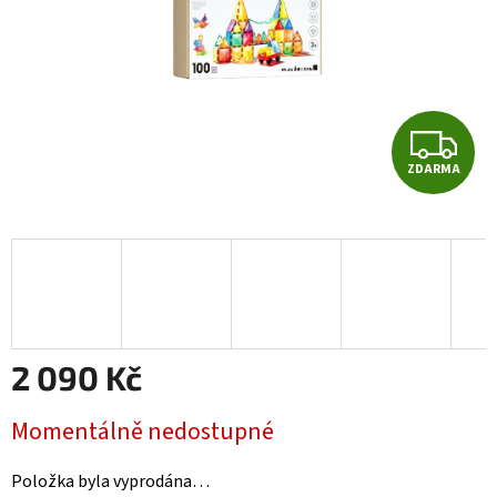
Z
ZDARMA
D
A
R
M
A
2 090 Kč
Měrná
Momentálně nedostupné
cena:
Položka byla vyprodána…