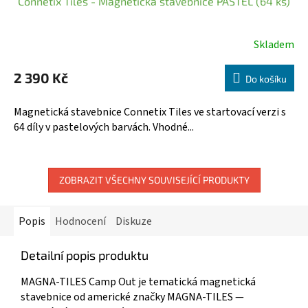
Connetix Tiles - Magnetická stavebnice PASTEL (64 ks)
Skladem
2 390 Kč
Do košíku
Magnetická stavebnice Connetix Tiles ve startovací verzi s
64 díly v pastelových barvách. Vhodné...
ZOBRAZIT VŠECHNY SOUVISEJÍCÍ PRODUKTY
Popis
Hodnocení
Diskuze
Detailní popis produktu
MAGNA-TILES Camp Out je tematická magnetická
stavebnice od americké značky MAGNA-TILES —