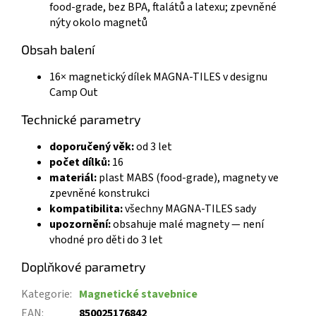
food-grade, bez BPA, ftalátů a latexu; zpevněné
nýty okolo magnetů
Obsah balení
16× magnetický dílek MAGNA-TILES v designu
Camp Out
Technické parametry
doporučený věk:
od 3 let
počet dílků:
16
materiál:
plast MABS (food-grade), magnety ve
zpevněné konstrukci
kompatibilita:
všechny MAGNA-TILES sady
upozornění:
obsahuje malé magnety — není
vhodné pro děti do 3 let
Doplňkové parametry
Kategorie
:
Magnetické stavebnice
EAN
:
850025176842