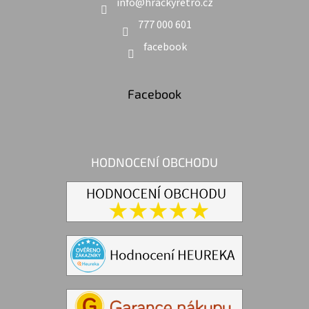
info
@
hrackyretro.cz
777 000 601
facebook
Facebook
HODNOCENÍ OBCHODU