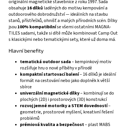
originální magnetické stavebnice z roku 1997. Sada
obsahuje
16 dílků
laděných do motivu kempování a
outdoorového dobrodružství — ideálních na stavbu
stanů, přístřešků, ohnišť a malých přírodních scén. Dílky
jsou
100% kompatibilní
se všemi ostatními MAGNA-
TILES sadami, takže si dítě může kombinovat Camp Out
s klasickými nebo tematickými sety, které už doma má.
Hlavní benefity
tematická outdoor sada
– kempinkový motiv
rozšiřuje hru o nové příběhy v přírodě
kompaktní startovací balení
– 16 dílků je ideální
formát na cestování nebo jako doplněk k větší
sbírce
univerzální magnetické dílky
– kombinují se do
plochých (2D) i prostorových (3D) konstrukcí
rozvoj jemné motoriky a STEM dovedností
–
geometrie, prostorové myšlení, kreativní řešení
problémů
prémiová kvalita a bezpečnost
– plast MABS