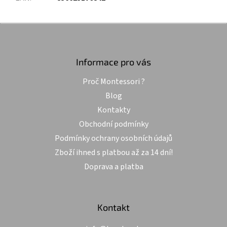
Z
á
p
a
Informace pro vás
t
Proč Montessori ?
í
Blog
Kontakty
Obchodní podmínky
Podmínky ochrany osobních údajů
Zboží ihned s platbou až za 14 dní!
Doprava a platba
Kontakt