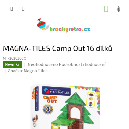
Přejít
NÁKUP
na
KOŠÍK
obsah
MAGNA-TILES Camp Out 16 dílků
MT-262016CO
Průměrné
Neohodnoceno
Podrobnosti hodnocení
Novinka
hodnocení
Značka:
Magna Tiles
produktu
je
0,0
z
5
hvězdiček.