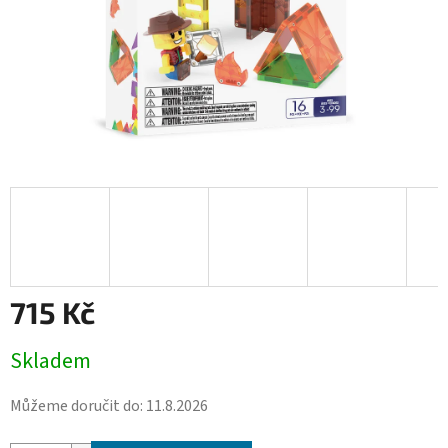
715 Kč
Měrná
Skladem
cena:
Můžeme doručit do:
11.8.2026