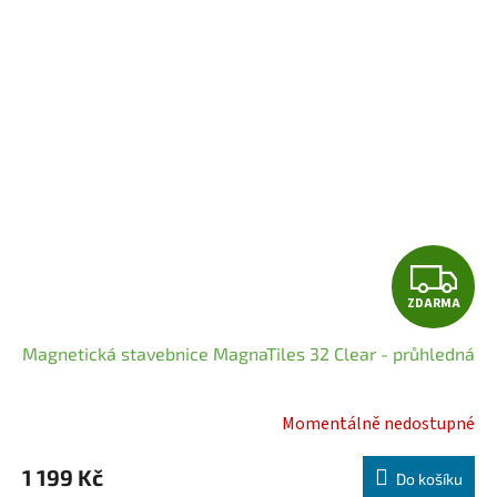
Z
ZDARMA
D
Magnetická stavebnice MagnaTiles 32 Clear - průhledná
A
R
Momentálně nedostupné
Průměrné
hodnocení
M
1 199 Kč
produktu
Do košíku