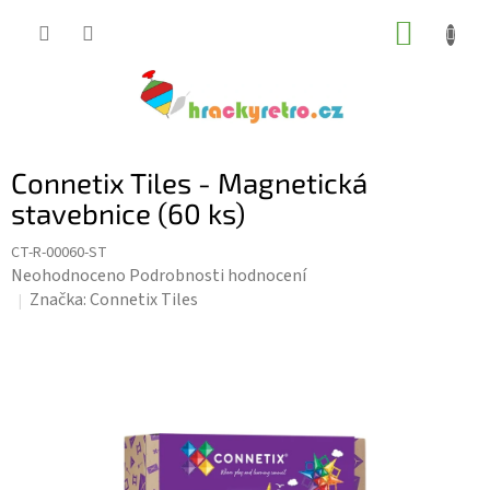
Přejít
NÁKUP
na
KOŠÍK
obsah
Connetix Tiles - Magnetická
stavebnice (60 ks)
CT-R-00060-ST
Průměrné
Neohodnoceno
Podrobnosti hodnocení
hodnocení
Značka:
Connetix Tiles
produktu
je
0,0
z
5
hvězdiček.