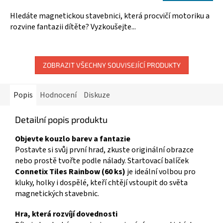
A
je
5,0
Hledáte magnetickou stavebnici, která procvičí motoriku a
z
rozvine fantazii dítěte? Vyzkoušejte...
5
hvězdiček.
ZOBRAZIT VŠECHNY SOUVISEJÍCÍ PRODUKTY
Popis
Hodnocení
Diskuze
Detailní popis produktu
Objevte kouzlo barev a fantazie
Postavte si svůj první hrad, zkuste originální obrazce
nebo prostě tvořte podle nálady. Startovací balíček
Connetix Tiles Rainbow (60 ks)
je ideální volbou pro
kluky, holky i dospělé, kteří chtějí vstoupit do světa
magnetických stavebnic.
Hra, která rozvíjí dovednosti