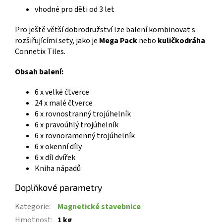
vhodné pro děti od 3 let
Pro ještě větší dobrodružství lze balení kombinovat s
rozšiřujícími sety, jako je
Mega Pack
nebo
kuličkodráha
Connetix Tiles.
Obsah balení:
6 x velké čtverce
24 x malé čtverce
6 x rovnostranný trojúhelník
6 x pravoúhlý trojúhelník
6 x rovnoramenný trojúhelník
6 x okenní díly
6 x díl dvířek
Kniha nápadů
Doplňkové parametry
Kategorie
:
Magnetické stavebnice
Hmotnost
:
1 kg