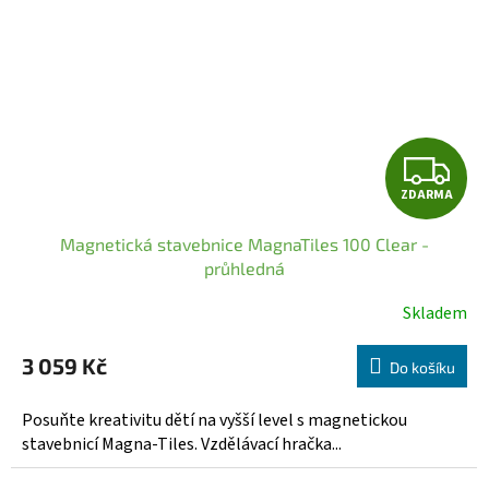
Z
ZDARMA
D
Magnetická stavebnice MagnaTiles 100 Clear -
A
průhledná
R
Skladem
Průměrné
hodnocení
M
3 059 Kč
produktu
Do košíku
A
je
5,0
Posuňte kreativitu dětí na vyšší level s magnetickou
z
stavebnicí Magna-Tiles. Vzdělávací hračka...
5
hvězdiček.