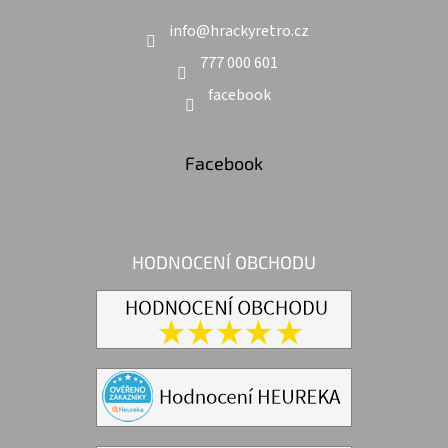
info
@
hrackyretro.cz
777 000 601
facebook
Facebook
HODNOCENÍ OBCHODU