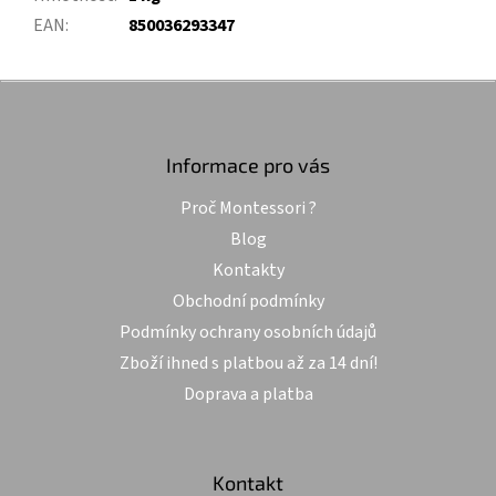
EAN
:
850036293347
Z
á
p
a
Informace pro vás
t
Proč Montessori ?
í
Blog
Kontakty
Obchodní podmínky
Podmínky ochrany osobních údajů
Zboží ihned s platbou až za 14 dní!
Doprava a platba
Kontakt