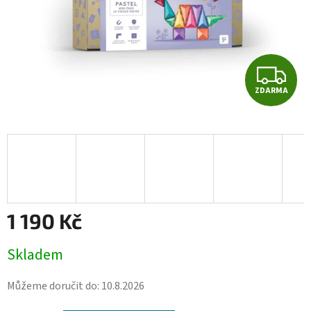
Z
ZDARMA
D
A
R
M
A
1 190 Kč
Měrná
Skladem
cena:
Můžeme doručit do:
10.8.2026