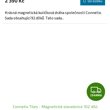
2 390 Kč
produktu
Do košíku
A
je
5,0
Krásná magnetická kuličková dráha společnosti Connetix.
z
Sada obsahující 92 dílků. Tato sada...
5
hvězdiček.
Z
ZDARMA
D
Connetix Tiles - Magnetická stavebnice 102 dílů