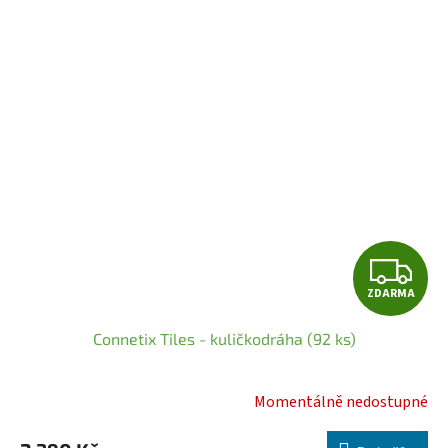
Z
ZDARMA
D
Connetix Tiles - kuličkodráha (92 ks)
A
R
Momentálně nedostupné
Průměrné
hodnocení
M