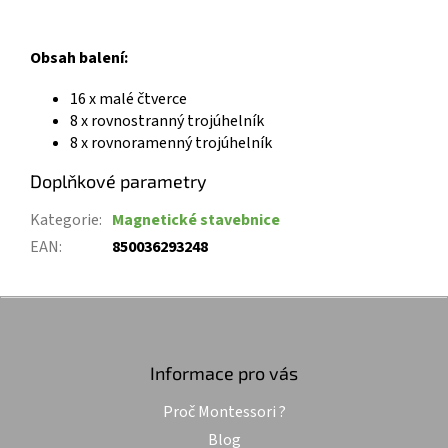
Obsah balení:
16 x malé čtverce
8 x rovnostranný trojúhelník
8 x rovnoramenný trojúhelník
Doplňkové parametry
Kategorie
:
Magnetické stavebnice
EAN
:
850036293248
Z
á
p
a
Informace pro vás
t
Proč Montessori ?
í
Blog