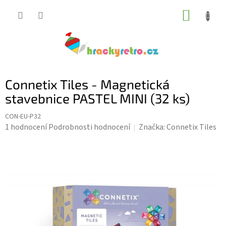
Přejít
NÁKUP
na
KOŠÍK
obsah
Connetix Tiles - Magnetická
stavebnice PASTEL MINI (32 ks)
CON-EU-P32
Průměrné
1 hodnocení
Podrobnosti hodnocení
Značka:
Connetix Tiles
hodnocení
produktu
je
5,0
z
5
hvězdiček.