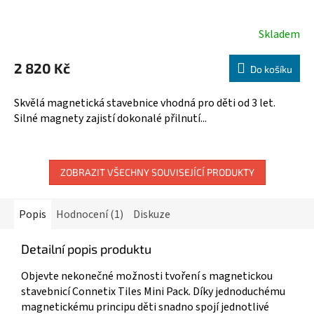
A
R
Skladem
Průměrné
hodnocení
M
2 820 Kč
produktu
Do košíku
A
je
5,0
Skvělá magnetická stavebnice vhodná pro děti od 3 let.
z
Silné magnety zajistí dokonalé přilnutí...
5
hvězdiček.
ZOBRAZIT VŠECHNY SOUVISEJÍCÍ PRODUKTY
Popis
Hodnocení (1)
Diskuze
Detailní popis produktu
Objevte nekonečné možnosti tvoření s magnetickou
stavebnicí Connetix Tiles Mini Pack. Díky jednoduchému
magnetickému principu děti snadno spojí jednotlivé