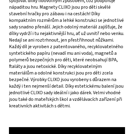
spojovat dílky libovolným způsobem, což podporuje
nápaditou hru. Magnety CLIXO jsou pro děti skvělé
stavební hračky pro zábavu i na cestách! Díky
kompaktním rozměrům a lehké konstrukci se jednotlivé
sady snadno přenáší. Jejich odolný materiál zajišťuje, že
dílky vydrží i tu nejaktivnější hru, ať už uvnitř nebo venku.
Nedají se ani roztrhnout, jen přestřihnout nůžkami.
Každý díl je vyroben z patentovaného, recyklovatelného
syntetického papíru (nevadí mu ani voda), magnetů a
polymerů bezpečných pro děti, které neobsahují BPA,
ftaláty a jsou netoxické. Díky recyklovatelným
materiálům a odolné konstrukci jsou pro děti zcela
bezpečné. Výrobky CLIXO jsou vyrobeny s důrazem na
každý i ten nejmenší detail. Díky estetickému balení jsou
jednotlivé CLIXO sady ideální i jako dárek. Velmi vhodné
jsou také do mateřských škol a vzdělávacích zařízení při
kreativních aktivitách s dětmi.