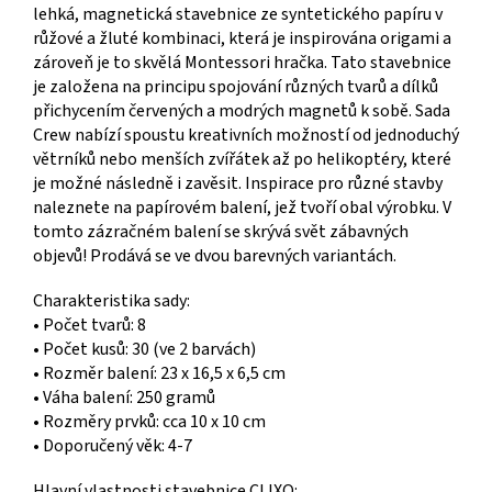
lehká, magnetická stavebnice ze syntetického papíru v
růžové a žluté kombinaci, která je inspirována origami a
zároveň je to skvělá Montessori hračka. Tato stavebnice
je založena na principu spojování různých tvarů a dílků
přichycením červených a modrých magnetů k sobě. Sada
Crew nabízí spoustu kreativních možností od jednoduchý
větrníků nebo menších zvířátek až po helikoptéry, které
je možné následně i zavěsit. Inspirace pro různé stavby
naleznete na papírovém balení, jež tvoří obal výrobku. V
tomto zázračném balení se skrývá svět zábavných
objevů! Prodává se ve dvou barevných variantách.
Charakteristika sady:
• Počet tvarů: 8
• Počet kusů: 30 (ve 2 barvách)
• Rozměr balení: 23 x 16,5 x 6,5 cm
• Váha balení: 250 gramů
• Rozměry prvků: cca 10 x 10 cm
• Doporučený věk: 4-7
Hlavní vlastnosti stavebnice CLIXO: