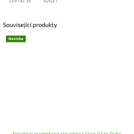
ZEPTAT SE
SDÍLET
Související produkty
Novinka
Flexibilní magnetická stavebnice Clixo 42 ks Duha