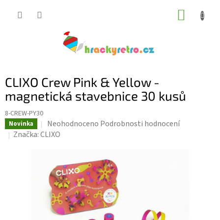
Přejít
NÁKUP
na
KOŠÍK
obsah
CLIXO Crew Pink & Yellow -
magnetická stavebnice 30 kusů
8-CREW-PY30
Průměrné
Neohodnoceno
Podrobnosti hodnocení
Novinka
hodnocení
Značka:
CLIXO
produktu
je
0,0
z
5
hvězdiček.