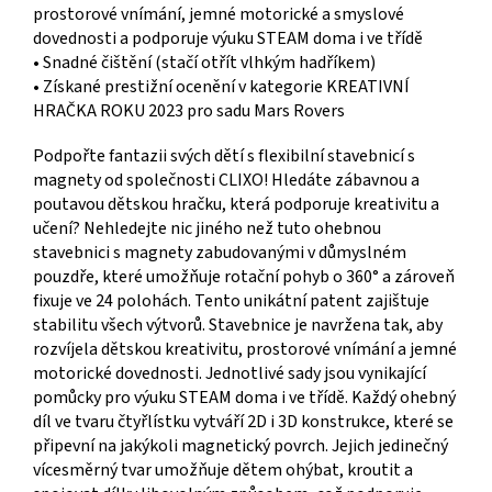
prostorové vnímání, jemné motorické a smyslové
dovednosti a podporuje výuku STEAM doma i ve třídě
• Snadné čištění (stačí otřít vlhkým hadříkem)
• Získané prestižní ocenění v kategorie KREATIVNÍ
HRAČKA ROKU 2023 pro sadu Mars Rovers
Podpořte fantazii svých dětí s flexibilní stavebnicí s
magnety od společnosti CLIXO! Hledáte zábavnou a
poutavou dětskou hračku, která podporuje kreativitu a
učení? Nehledejte nic jiného než tuto ohebnou
stavebnici s magnety zabudovanými v důmyslném
pouzdře, které umožňuje rotační pohyb o 360° a zároveň
fixuje ve 24 polohách. Tento unikátní patent zajištuje
stabilitu všech výtvorů. Stavebnice je navržena tak, aby
rozvíjela dětskou kreativitu, prostorové vnímání a jemné
motorické dovednosti. Jednotlivé sady jsou vynikající
pomůcky pro výuku STEAM doma i ve třídě. Každý ohebný
díl ve tvaru čtyřlístku vytváří 2D i 3D konstrukce, které se
připevní na jakýkoli magnetický povrch. Jejich jedinečný
vícesměrný tvar umožňuje dětem ohýbat, kroutit a