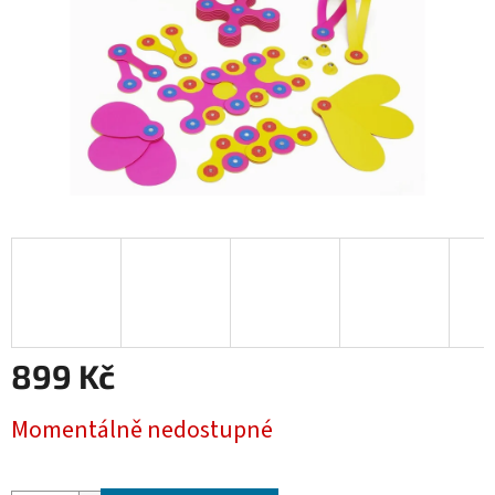
899 Kč
Měrná
Momentálně nedostupné
cena: