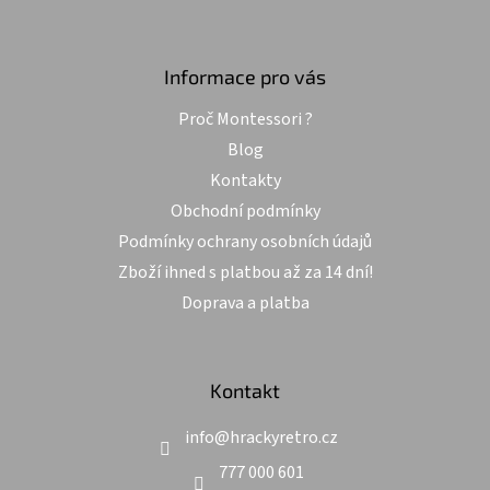
Z
á
p
a
Informace pro vás
t
Proč Montessori ?
í
Blog
Kontakty
Obchodní podmínky
Podmínky ochrany osobních údajů
Zboží ihned s platbou až za 14 dní!
Doprava a platba
Kontakt
info
@
hrackyretro.cz
777 000 601