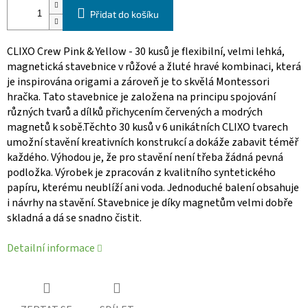
Přidat do košíku
CLIXO Crew Pink & Yellow - 30 kusů je flexibilní, velmi lehká,
magnetická stavebnice v růžové a žluté hravé kombinaci, která
je inspirována origami a zároveň je to skvělá Montessori
hračka. Tato stavebnice je založena na principu spojování
různých tvarů a dílků přichycením červených a modrých
magnetů k sobě.Těchto 30 kusů v 6 unikátních CLIXO tvarech
umožní stavění kreativních konstrukcí a dokáže zabavit téměř
každého. Výhodou je, že pro stavění není třeba žádná pevná
podložka. Výrobek je zpracován z kvalitního syntetického
papíru, kterému neublíží ani voda. Jednoduché balení obsahuje
i návrhy na stavění. Stavebnice je díky magnetům velmi dobře
skladná a dá se snadno čistit.
Detailní informace