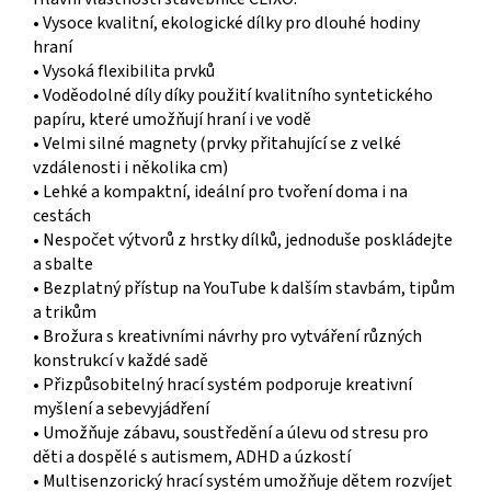
• Vysoce kvalitní, ekologické dílky pro dlouhé hodiny
hraní
• Vysoká flexibilita prvků
• Voděodolné díly díky použití kvalitního syntetického
papíru, které umožňují hraní i ve vodě
• Velmi silné magnety (prvky přitahující se z velké
vzdálenosti i několika cm)
• Lehké a kompaktní, ideální pro tvoření doma i na
cestách
• Nespočet výtvorů z hrstky dílků, jednoduše poskládejte
a sbalte
• Bezplatný přístup na YouTube k dalším stavbám, tipům
a trikům
• Brožura s kreativními návrhy pro vytváření různých
konstrukcí v každé sadě
• Přizpůsobitelný hrací systém podporuje kreativní
myšlení a sebevyjádření
• Umožňuje zábavu, soustředění a úlevu od stresu pro
děti a dospělé s autismem, ADHD a úzkostí
• Multisenzorický hrací systém umožňuje dětem rozvíjet