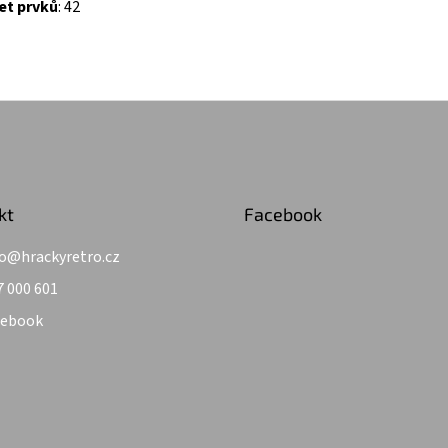
et prvků
: 42
kt
Facebook
o
@
hrackyretro.cz
7 000 601
cebook