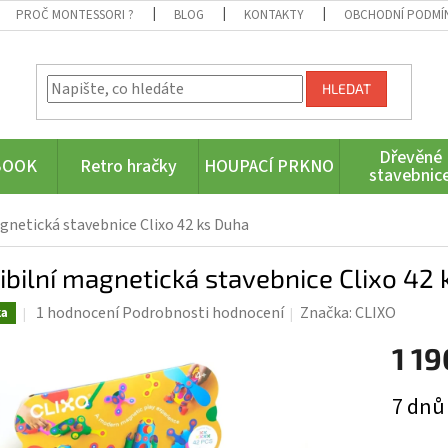
PROČ MONTESSORI ?
BLOG
KONTAKTY
OBCHODNÍ PODMÍ
HLEDAT
Dřevěné
BOOK
Retro hračky
HOUPACÍ PRKNO
stavebnic
agnetická stavebnice Clixo 42 ks Duha
ibilní magnetická stavebnice Clixo 42
Průměrné
1 hodnocení
Podrobnosti hodnocení
Značka:
CLIXO
ka
hodnocení
1 19
produktu
je
Měrná
5,0
7 dnů
cena:
z
5