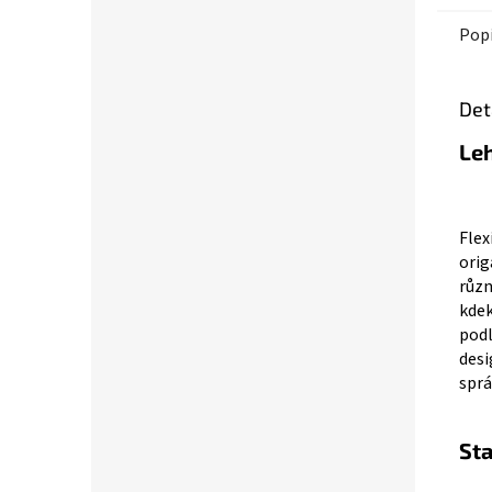
Pop
Det
Le
Flex
orig
různ
kdek
podl
desi
sprá
Sta