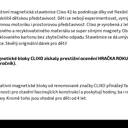
tivní magnetická stavebnice Clixo 42 ks podněcuje díky své flexibil
abilitě dětskou představivost. Děti se nebojí experimentovat, vymýš
emnou motoriku i prostorovou představivost. Clixo je vyrobená z l
ného a recyklovatelného materiálu se super silnými magnety. Oba
klovaného kartonu bez zbytečného odpadu. Stavebnice se dá umýva
e. Skvělý originální dárek pro děti!
netické bloky CLIXO získaly prestižní ocenění HRAČKA ROK
 ročník).
ativní magnetické bloky od renomované značky CLIXO přinášejí fa
osti pro stavění fascinujících konstrukcí a poskytují hodiny, ba i r
vy. Kromě toho jsou vhodné pro děti od 4 let.