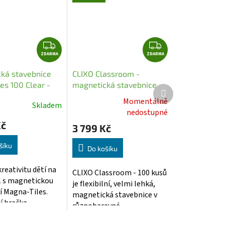
Z
Z
ZDARMA
D
ZDARMA
D
A
A
ká stavebnice
CLIXO Classroom -
R
R
es 100 Clear -
magnetická stavebnice
Další
M
M
á
100 kusů
produkt
Momentálně
A
A
Skladem
é
Průměrné
nedostupné
í
hodnocení
Kč
3 799 Kč
produktu
je
šíku
Do košíku
5,0
z
reativitu dětí na
CLIXO Classroom - 100 kusů
5
el s magnetickou
je flexibilní, velmi lehká,
.
hvězdiček.
í Magna-Tiles.
magnetická stavebnice v
 hračka...
různobarevné...