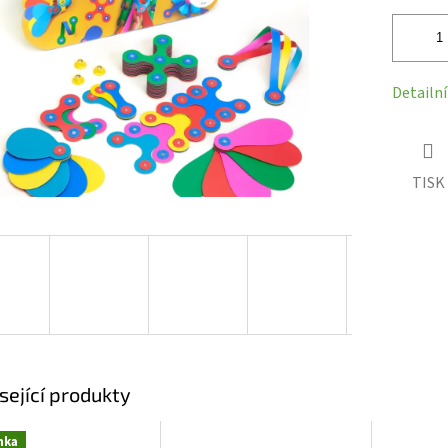
hvězdiček.
Detailn
TISK
sející produkty
nka