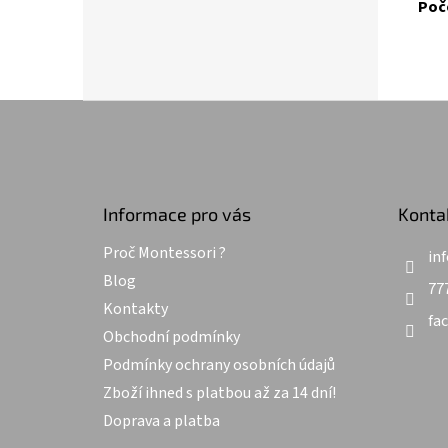
Poč
Z
á
p
a
t
Informace pro vás
Konta
í
Proč Montessori ?
inf
Blog
77
Kontakty
fa
Obchodní podmínky
Podmínky ochrany osobních údajů
Zboží ihned s platbou až za 14 dní!
Doprava a platba