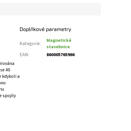
Doplňkové parametry
Magnetické
Kategorie
:
stavebnice
EAN
:
860005765966
pirována
 se 40
 kdykoli a
nou
ému
e spojily