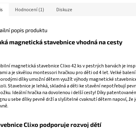
is
Hodnocení (1)
Diskuze
ailní popis produktu
hká magnetická stavebnice vhodná na cesty
ibilní magnetická stavebnice Clixo 42 ks v pestrých barvách je ins
ami a je skvělou montessori hračkou pro děti od 4 let. Velké balení
orodými dílky umožní dětem využít výhody magnetické stavebnice
oli. Stavebnice je lehká, skladná a děti ke stavění nepotřebují pev
ožku. Ideální hračka na dovolenou i delší cesty! Díky patentovan
gnu u sebe dílky pevně drží a slyšitelné cvaknutí dětem napoví, že j
vně.
vebnice Clixo podporuje rozvoj dětí