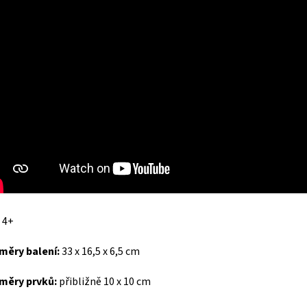
: 4+
měry balení:
33 x 16,5 x 6,5 cm
měry prvků:
přibližně 10 x 10 cm