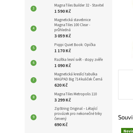
p
MagnaTiles Builder 32 - Stavitel
a
1 590 Kč
n
Magnetická stavebnice
e
MagnaTiles 100 Clear -
l
průhledná
3 059 Kč
Piqipi Quiet Book: Opička
1 170 Kč
Razítka lesní svět - stopy zvěře
1 090 Kč
Magnetická kreslící tabulka
MAGPAD Big 714 kuliček Černá
620 Kč
MagnaTiles Metropolis 110
3 299 Kč
ZipString Original – Létající
provázek pro nekonečné triky
Souvi
červený
690 Kč
Novi