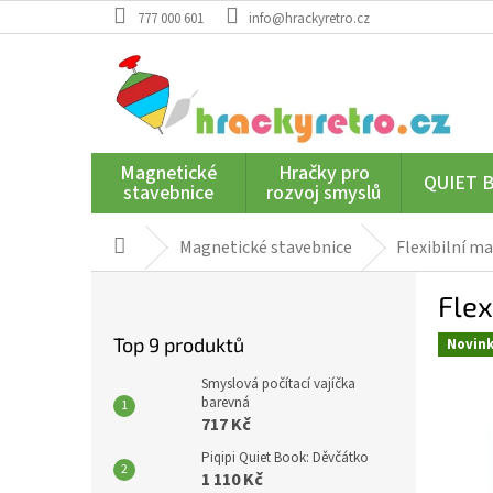
Přejít
777 000 601
info@hrackyretro.cz
na
obsah
Magnetické
Hračky pro
QUIET 
stavebnice
rozvoj smyslů
Magnetické stavebnice
Flexibilní m
Domů
P
Flex
o
s
Top 9 produktů
Novin
t
r
Smyslová počítací vajíčka
a
barevná
717 Kč
n
n
Piqipi Quiet Book: Děvčátko
í
1 110 Kč