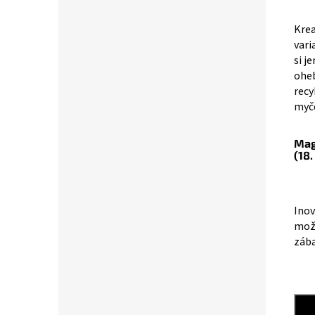
Krea
vari
si j
oheb
recy
myčc
Mag
(18.
Inov
možn
zába