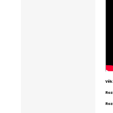
Věk
Roz
Roz