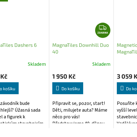
Z
ZDARMA
D
A
Tiles Dashers 6
MagnaTiles Downhill Duo
Magnetic
R
40
MagnaTil
M
průhledn
A
Skladem
Skladem
Průměrné
Průměrn
hodnocení
hodnocen
 Kč
1 950 Kč
3 059 
produktu
produktu
je
je
o košíku
Do košíku
Do ko
5,0
5,0
z
z
 závodník bude
Připravit se, pozor, start!
Posuňte k
5
5
chlejší? Úžasná sada
Děti, milujete auta? Máme
vyšší lev
hvězdiček.
hvězdiček
l a figurek k
něco pro vás!
stavebnic
tickým stavebnicím.
Představujeme 40-dílnou...
Vzdělávací