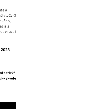
itě a
let. Cvičí
ehkého,
l je z
t v ruce i
U 2023
ntastické
oky skvělé