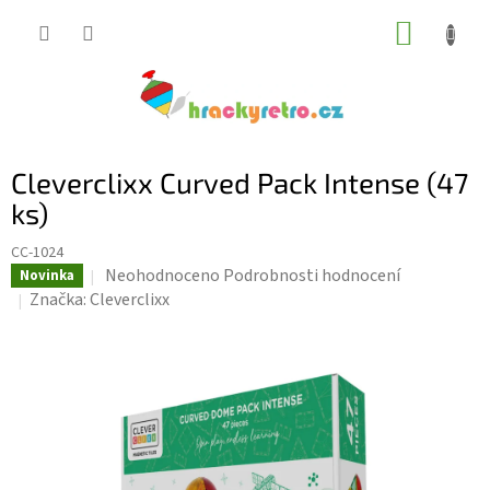
Přejít
NÁKUP
na
KOŠÍK
obsah
Cleverclixx Curved Pack Intense (47
ks)
CC-1024
Průměrné
Neohodnoceno
Podrobnosti hodnocení
Novinka
hodnocení
Značka:
Cleverclixx
produktu
je
0,0
z
5
hvězdiček.