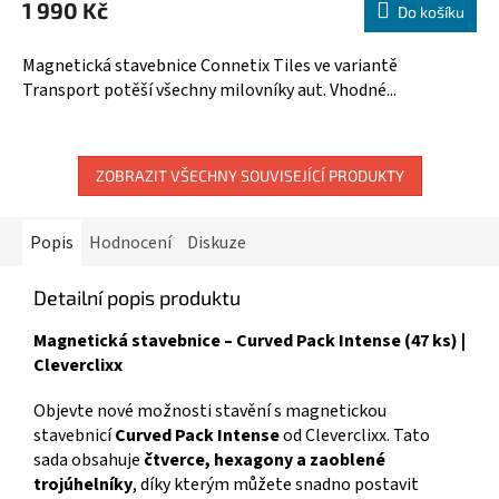
1 990 Kč
produktu
Do košíku
je
5,0
Magnetická stavebnice Connetix Tiles ve variantě
z
Transport potěší všechny milovníky aut. Vhodné...
5
hvězdiček.
ZOBRAZIT VŠECHNY SOUVISEJÍCÍ PRODUKTY
Popis
Hodnocení
Diskuze
Detailní popis produktu
Magnetická stavebnice – Curved Pack Intense (47 ks) |
Cleverclixx
Objevte nové možnosti stavění s magnetickou
stavebnicí
Curved Pack Intense
od Cleverclixx. Tato
sada obsahuje
čtverce, hexagony a zaoblené
trojúhelníky
, díky kterým můžete snadno postavit