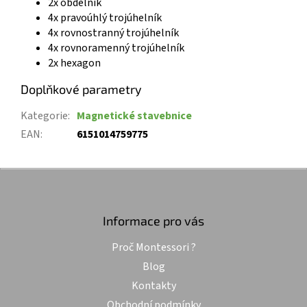
2x obdélník
4x pravoúhlý trojúhelník
4x rovnostranný trojúhelník
4x rovnoramenný trojúhelník
2x hexagon
Doplňkové parametry
Kategorie
:
Magnetické stavebnice
EAN
:
6151014759775
Z
á
p
a
Informace pro vás
t
Proč Montessori ?
í
Blog
Kontakty
Obchodní podmínky