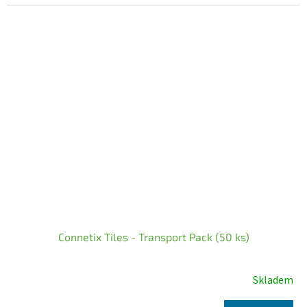
5
hvězdiček.
Connetix Tiles - Transport Pack (50 ks)
Skladem
Průměrné
hodnocení