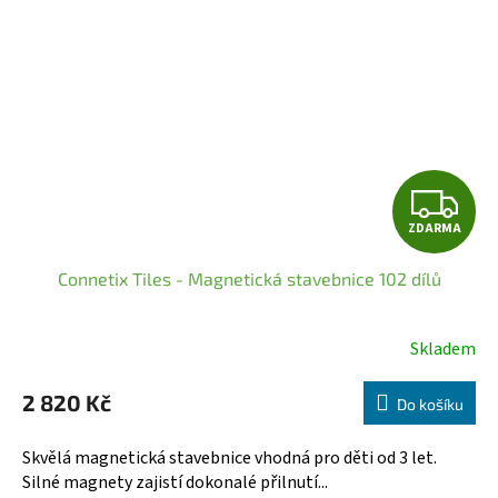
Z
ZDARMA
D
Connetix Tiles - Magnetická stavebnice 102 dílů
A
R
Skladem
Průměrné
hodnocení
M
2 820 Kč
produktu
Do košíku
A
je
5,0
Skvělá magnetická stavebnice vhodná pro děti od 3 let.
z
Silné magnety zajistí dokonalé přilnutí...