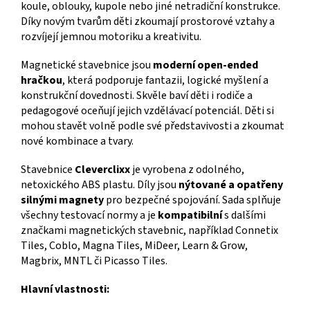
koule, oblouky, kupole nebo jiné netradiční konstrukce.
Díky novým tvarům děti zkoumají prostorové vztahy a
rozvíjejí jemnou motoriku a kreativitu.
Magnetické stavebnice jsou
moderní open-ended
hračkou
, která podporuje fantazii, logické myšlení a
konstrukční dovednosti. Skvěle baví děti i rodiče a
pedagogové oceňují jejich vzdělávací potenciál. Děti si
mohou stavět volně podle své představivosti a zkoumat
nové kombinace a tvary.
Stavebnice
Cleverclixx
je vyrobena z odolného,
netoxického ABS plastu. Díly jsou
nýtované a opatřeny
silnými magnety
pro bezpečné spojování. Sada splňuje
všechny testovací normy a je
kompatibilní
s dalšími
značkami magnetických stavebnic, například Connetix
Tiles, Coblo, Magna Tiles, MiDeer, Learn & Grow,
Magbrix, MNTL či Picasso Tiles.
Hlavní vlastnosti: