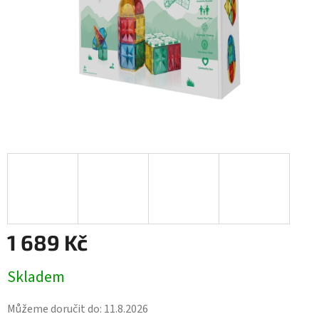
1 689 Kč
Měrná
Skladem
cena:
Můžeme doručit do:
11.8.2026