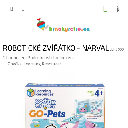
Přejít
NÁKUP
na
KOŠÍK
obsah
ROBOTICKÉ ZVÍŘÁTKO - NARVAL
LER3099
Průměrné
1 hodnocení
Podrobnosti hodnocení
hodnocení
Značka:
Learning Resources
produktu
je
5,0
z
5
hvězdiček.