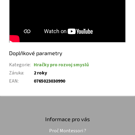
Doplňkové parametry
Kategorie
:
Hračky pro rozvoj smyslů
Záruka
:
2 roky
EAN
:
0765023030990
Z
á
p
a
Informace pro vás
t
Proč Montessori ?
í