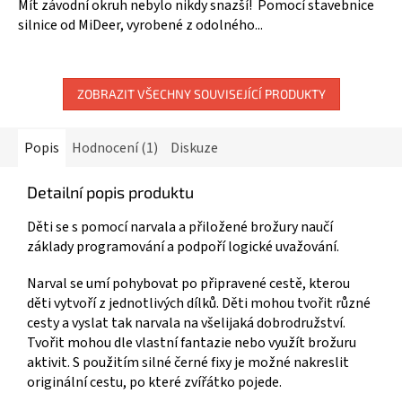
Mít závodní okruh nebylo nikdy snazší! Pomocí stavebnice
silnice od MiDeer, vyrobené z odolného...
ZOBRAZIT VŠECHNY SOUVISEJÍCÍ PRODUKTY
Popis
Hodnocení (1)
Diskuze
Detailní popis produktu
Děti se s pomocí narvala a přiložené brožury naučí
základy programování a podpoří logické uvažování.
Narval se umí pohybovat po připravené cestě, kterou
děti vytvoří z jednotlivých dílků. Děti mohou tvořit různé
cesty a vyslat tak narvala na všelijaká dobrodružství.
Tvořit mohou dle vlastní fantazie nebo využít brožuru
aktivit. S použitím silné černé fixy je možné nakreslit
originální cestu, po které zvířátko pojede.