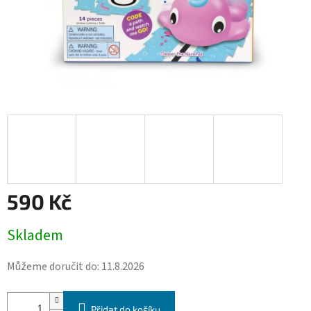
590 Kč
Měrná
Skladem
cena:
Můžeme doručit do:
11.8.2026
Přidat do košíku