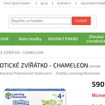
PROČ MONTESSORI ?
BLOG
KONTAKTY
OBCHODNÍ PODMÍ
HLEDAT
Dřevěné
BOOK
Retro hračky
HOUPACÍ PRKNO
stavebnic
É ZVÍŘÁTKO - CHAMELEON
OTICKÉ ZVÍŘÁTKO - CHAMELEON
LER3098
rné
dnoceno
Podrobnosti hodnocení
Značka:
Learning Resources
ení
590
tu
Měrná
Momen
cena: