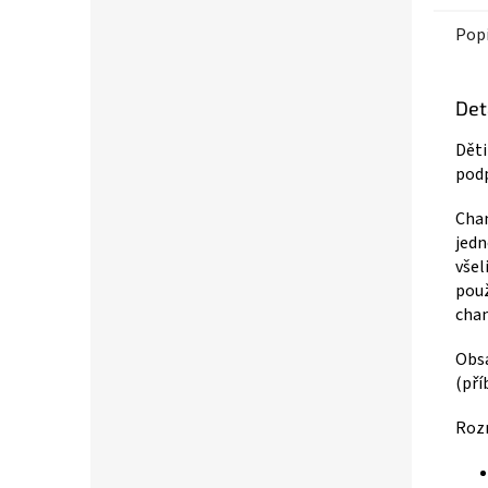
Pop
Det
Děti
podp
Cham
jedn
všel
použ
cha
Obsa
(pří
Roz