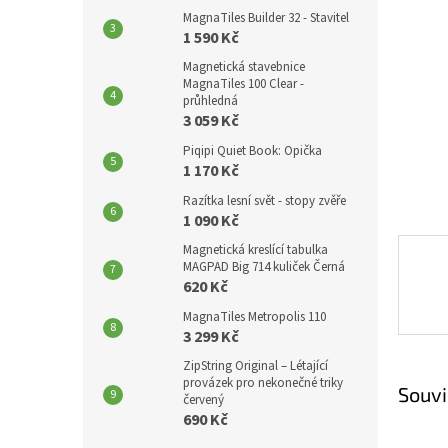
p
hvězdič
MagnaTiles Builder 32 - Stavitel
a
1 590 Kč
n
Magnetická stavebnice
e
MagnaTiles 100 Clear -
l
průhledná
3 059 Kč
Piqipi Quiet Book: Opička
1 170 Kč
Razítka lesní svět - stopy zvěře
1 090 Kč
Magnetická kreslící tabulka
MAGPAD Big 714 kuliček Černá
620 Kč
MagnaTiles Metropolis 110
3 299 Kč
ZipString Original – Létající
provázek pro nekonečné triky
Souvi
červený
690 Kč