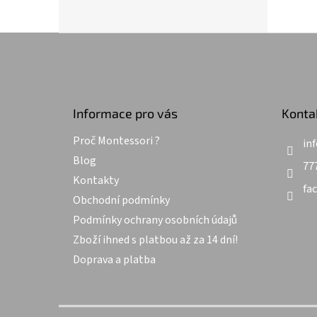
Z
á
p
a
t
Informace pro vás
Konta
í
Proč Montessori ?
inf
Blog
77
Kontakty
fa
Obchodní podmínky
Podmínky ochrany osobních údajů
Zboží ihned s platbou až za 14 dní!
Doprava a platba