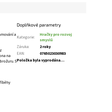
Doplňkové parametry
amování a
Hračky pro rozvoj
Kategorie
:
smyslů
Záruka
:
2 roky
z
EAN
:
0765023030983
eona na
Položka byla vyprodána…
brožuru. S
říběhy