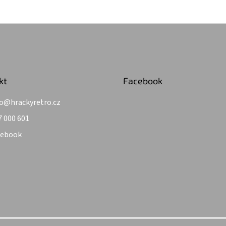
kt
Facebook
o
@
hrackyretro.cz
7 000 601
cebook