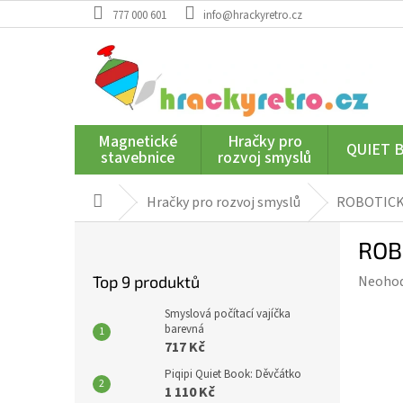
Přejít
777 000 601
info@hrackyretro.cz
na
obsah
Magnetické
Hračky pro
QUIET 
stavebnice
rozvoj smyslů
Hračky pro rozvoj smyslů
ROBOTICK
Domů
P
ROB
o
s
Průmě
Top 9 produktů
Neoho
t
hodnoc
r
Smyslová počítací vajíčka
produk
a
barevná
je
717 Kč
n
0,0
n
Piqipi Quiet Book: Děvčátko
z
í
1 110 Kč
5