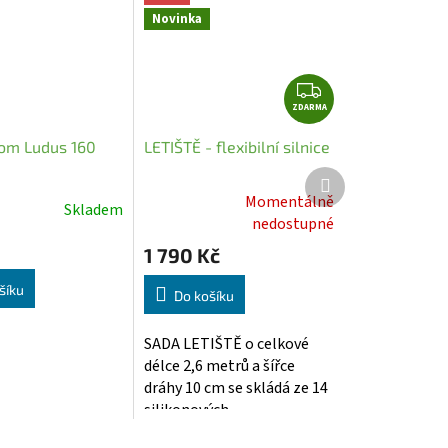
Novinka
Z
ZDARMA
D
A
rom Ludus 160
LETIŠTĚ - flexibilní silnice
R
Další
M
produkt
Momentálně
A
Skladem
Průměrné
nedostupné
hodnocení
1 790 Kč
produktu
je
šíku
Do košíku
5,0
z
SADA LETIŠTĚ o celkové
5
délce 2,6 metrů a šířce
hvězdiček.
dráhy 10 cm se skládá ze 14
silikonových...