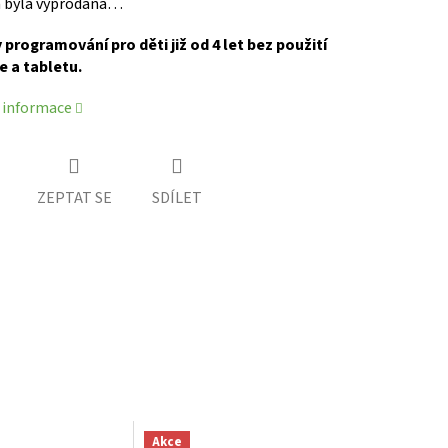
 byla vyprodána…
 programování pro děti již od 4 let bez použití
e a tabletu.
í informace
ZEPTAT SE
SDÍLET
Akce