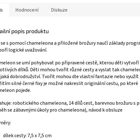
is
Hodnocení
Diskuze
ailní popis produktu
 se s pomocí chameleona a přiložené brožury naučí základy progr
oří logické uvažování.
eleon se umí pohybovat po připravené cestě, kterou děti vytvoří 
otlivých dílků. Děti mohou tvořit různé cesty a vyslat tak chamel
ijaká dobrodružství. Tvořit mohou dle vlastní fantazie nebo využít 
itím silné černé fixy je možné nakreslit originální cestu, po které
meleon pojede.
huje: robotického chameleona, 14 dílů cest, barevnou brožuru s p
běh se zábavnými úkoly pro chameleona), návod k obsluze
měry:
dílek cesty: 7,5 x 7,5 cm