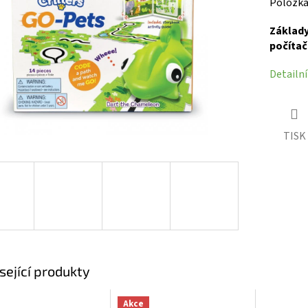
Položka
ek.
Základy
počítač
Detailn
TISK
sející produkty
Akce