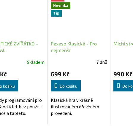
Novinka
Tip
TICKÉ ZVÍŘÁTKO -
Pexeso Klasické - Pro
Michi st
AL
nejmenší
Skladem
7 dnů
ěrné
cení
 Kč
699 Kč
990 Kč
ktu
o košíku
Do košíku
Do ko
dy programování pro
Klasická hra v krásně
iž od 4 let bez použití
ilustrovaném dřevěném
iček.
ače a tabletu.
provedení.