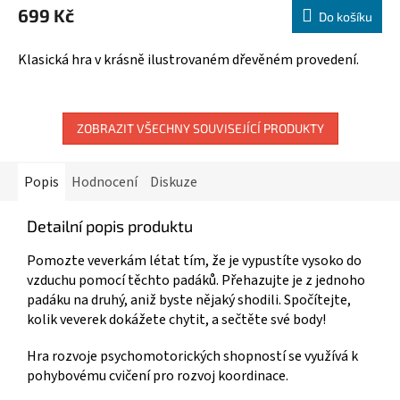
699 Kč
Do košíku
Klasická hra v krásně ilustrovaném dřevěném provedení.
ZOBRAZIT VŠECHNY SOUVISEJÍCÍ PRODUKTY
Popis
Hodnocení
Diskuze
Detailní popis produktu
Pomozte veverkám létat tím, že je vypustíte vysoko do
vzduchu pomocí těchto padáků.
Přehazujte je z jednoho
padáku na druhý, aniž byste nějaký shodili.
Spočítejte,
kolik veverek dokážete chytit, a sečtěte své body!
Hra rozvoje psychomotorických shopností se využívá k
pohybovému cvičení pro rozvoj koordinace.