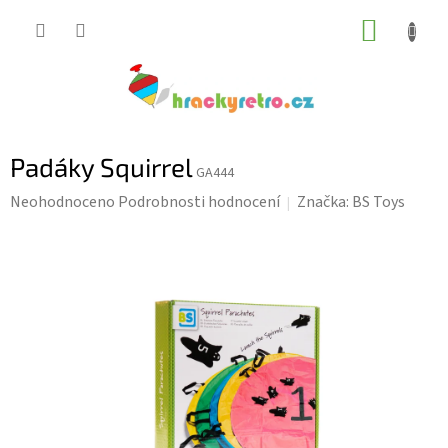
Přejít
NÁKUP
na
KOŠÍK
obsah
Padáky Squirrel
GA444
Průměrné
Neohodnoceno
Podrobnosti hodnocení
Značka:
BS Toys
hodnocení
produktu
je
0,0
z
5
hvězdiček.