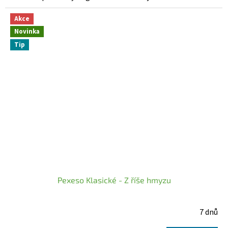
Akce
Novinka
Tip
Pexeso Klasické - Z říše hmyzu
7 dnů