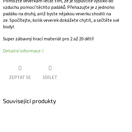
Pomozte veverkám létat tím, že je vypustíte vysoko do
vzduchu pomocí těchto padáků.
Přehazujte je z jednoho
padáku na druhý, aniž byste nějakou veverku shodili na
ze.
Spočítejte, kolik veverek dokážete chytit, a sečtěte své
body!.
Super zábavný hrací materiál pro 2 až 20 dětí!
Detailní informace
ZEPTAT SE
SDÍLET
Související produkty