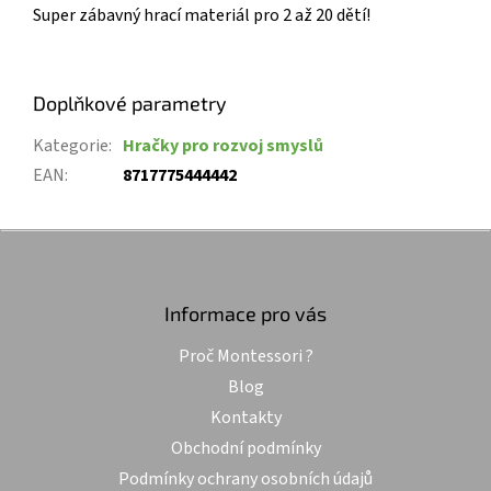
Super zábavný hrací materiál pro 2 až 20 dětí!
Doplňkové parametry
Kategorie
:
Hračky pro rozvoj smyslů
EAN
:
8717775444442
Z
á
p
a
Informace pro vás
t
Proč Montessori ?
í
Blog
Kontakty
Obchodní podmínky
Podmínky ochrany osobních údajů