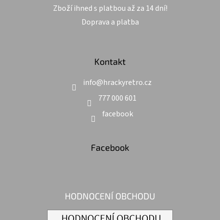
Zboží ihned s platbou až za 14 dní!
Doprava a platba
Kontakt
info
@
hrackyretro.cz
777 000 601
facebook
Facebook
HODNOCENÍ OBCHODU