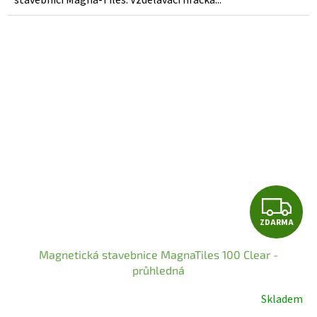
stavebnicí Magna-Tiles. Vzdělávací hračka...
5
hvězdiček.
Z
ZDARMA
D
Magnetická stavebnice MagnaTiles 100 Clear -
A
průhledná
R
Skladem
Průměrné