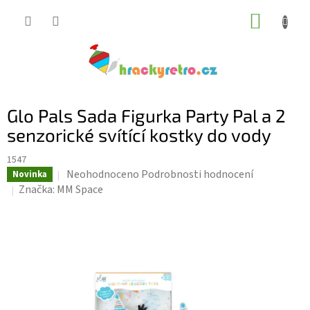
Přejít
NÁKUP
na
KOŠÍK
obsah
Glo Pals Sada Figurka Party Pal a 2
senzorické svítící kostky do vody
1547
Průměrné
Neohodnoceno
Podrobnosti hodnocení
Novinka
hodnocení
Značka:
MM Space
produktu
je
0,0
z
5
hvězdiček.