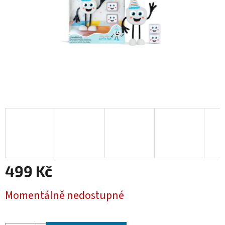
499 Kč
Měrná
Momentálně nedostupné
cena: