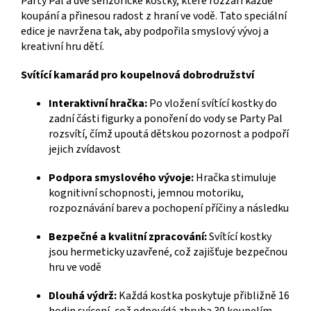
Party Pal a dvě senzorické kostky, které rozzáří každé
koupání a přinesou radost z hraní ve vodě. Tato speciální
edice je navržena tak, aby podpořila smyslový vývoj a
kreativní hru dětí.
Svítící kamarád pro koupelnová dobrodružství
Interaktivní hračka:
Po vložení svítící kostky do
zadní části figurky a ponoření do vody se Party Pal
rozsvítí, čímž upoutá dětskou pozornost a podpoří
jejich zvídavost
Podpora smyslového vývoje:
Hračka stimuluje
kognitivní schopnosti, jemnou motoriku,
rozpoznávání barev a pochopení příčiny a následku
Bezpečné a kvalitní zpracování:
Svítící kostky
jsou hermeticky uzavřené, což zajišťuje bezpečnou
hru ve vodě
Dlouhá výdrž:
Každá kostka poskytuje přibližně 16
hodin svícení, což odpovídá zhruba 30 koupelím