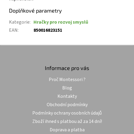
Doplňkové parametry
Kategorie
:
Hračky pro rozvoj smyslů
EAN
:
850016823151
Z
á
p
a
Informace pro vás
t
Proč Montessori ?
í
Blog
Kontakty
Obchodní podmínky
Podmínky ochrany osobních údajů
Zboží ihned s platbou až za 14 dní!
Doprava a platba