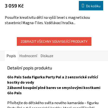
hodnocení
M
3 059 Kč
produktu
Do košíku
A
je
5,0
Posuňte kreativitu dětí na vyšší level s magnetickou
z
stavebnicí Magna-Tiles. Vzdělávací hračka...
5
hvězdiček.
ZOBRAZIT VŠECHNY SOUVISEJÍCÍ PRODUKTY
Popis
Hodnocení
Diskuze
Detailní popis produktu
Glo Pals Sada Figurka Party Pal a 2 senzorické svítící
kostky do vody
Zábavné koupání plné barev se smyslovými kostkami
Glo Pals
Přivítejte do dětského světa nového kamaráda – figurku