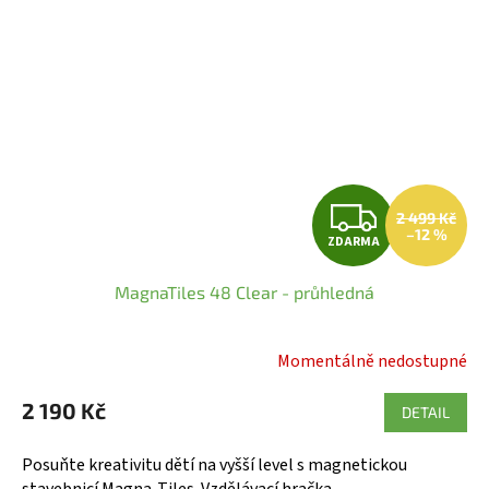
Z
2 499 Kč
–12 %
ZDARMA
D
MagnaTiles 48 Clear - průhledná
A
R
Momentálně nedostupné
Průměrné
hodnocení
M
2 190 Kč
produktu
DETAIL
A
je
5,0
Posuňte kreativitu dětí na vyšší level s magnetickou
z