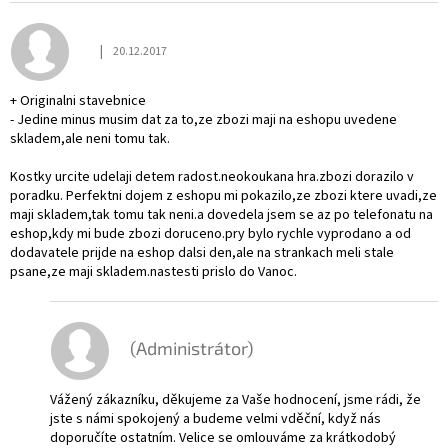
ý
p
|
20.12.2017
i
Hodnocení obchodu je 4 z 5 hvězdiček.
s
h
+ Originalni stavebnice
- Jedine minus musim dat za to,ze zbozi maji na eshopu uvedene
o
skladem,ale neni tomu tak.
d
n
Kostky urcite udelaji detem radost.neokoukana hra.zbozi dorazilo v
o
poradku. Perfektni dojem z eshopu mi pokazilo,ze zbozi ktere uvadi,ze
c
maji skladem,tak tomu tak neni.a dovedela jsem se az po telefonatu na
e
eshop,kdy mi bude zbozi doruceno.pry bylo rychle vyprodano a od
dodavatele prijde na eshop dalsi den,ale na strankach meli stale
n
psane,ze maji skladem.nastesti prislo do Vanoc.
í
(Administrátor)
Vážený zákazníku, děkujeme za Vaše hodnocení, jsme rádi, že
jste s námi spokojený a budeme velmi vděční, když nás
doporučíte ostatním. Velice se omlouváme za krátkodobý