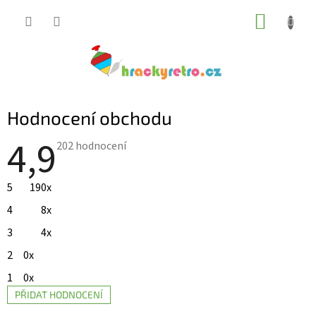
Přejít
NÁKUP
na
KOŠÍK
obsah
Hodnocení obchodu
4,9
Průměrné
202 hodnocení
hodnocení
obchodu
je
5
190x
4,9
z
4
8x
5
hvězdiček.
3
4x
2
0x
1
0x
PŘIDAT HODNOCENÍ
V