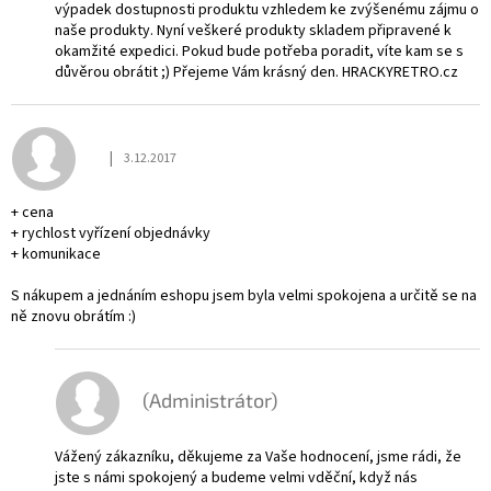
výpadek dostupnosti produktu vzhledem ke zvýšenému zájmu o
naše produkty. Nyní veškeré produkty skladem připravené k
okamžité expedici. Pokud bude potřeba poradit, víte kam se s
důvěrou obrátit ;) Přejeme Vám krásný den. HRACKYRETRO.cz
|
3.12.2017
Hodnocení obchodu je 5 z 5 hvězdiček.
+ cena
+ rychlost vyřízení objednávky
+ komunikace
S nákupem a jednáním eshopu jsem byla velmi spokojena a určitě se na
ně znovu obrátím :)
(Administrátor)
Vážený zákazníku, děkujeme za Vaše hodnocení, jsme rádi, že
jste s námi spokojený a budeme velmi vděční, když nás