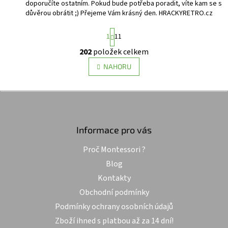
doporučíte ostatním. Pokud bude potřeba poradit, víte kam se s
důvěrou obrátit ;) Přejeme Vám krásný den. HRACKYRETRO.cz
S
1
11
t
r
202
položek celkem
O
á
v
n
NAHORU
l
k
o
á
v
d
Z
á
a
á
n
c
p
í
í
a
Informace pro vás
p
t
r
Proč Montessori ?
í
v
k
Blog
y
Kontakty
v
ý
Obchodní podmínky
p
Podmínky ochrany osobních údajů
i
s
Zboží ihned s platbou až za 14 dní!