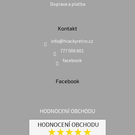
u
Doprava a platba
Kontakt
info
@
hrackyretro.cz
777 000 601
facebook
Facebook
HODNOCENÍ OBCHODU