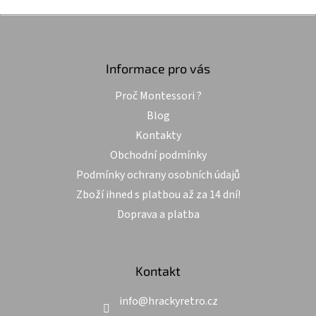
Z
á
p
a
Informace pro vás
t
Proč Montessori ?
í
Blog
Kontakty
Obchodní podmínky
Podmínky ochrany osobních údajů
Zboží ihned s platbou až za 14 dní!
Doprava a platba
Kontakt
info
@
hrackyretro.cz