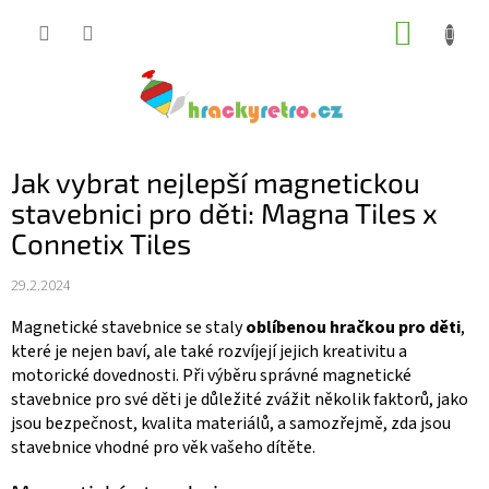
Přejít
NÁKUP
na
KOŠÍK
obsah
Jak vybrat nejlepší magnetickou
stavebnici pro děti: Magna Tiles x
Connetix Tiles
29.2.2024
Magnetické stavebnice se staly
oblíbenou hračkou pro děti
,
které je nejen baví, ale také rozvíjejí jejich kreativitu a
motorické dovednosti. Při výběru správné magnetické
stavebnice pro své děti je důležité zvážit několik faktorů, jako
jsou bezpečnost, kvalita materiálů, a samozřejmě, zda jsou
stavebnice vhodné pro věk vašeho dítěte.