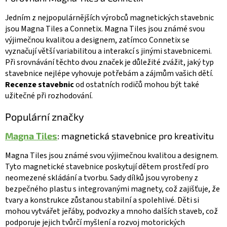
Jedním z nejpopulárnějších výrobců magnetických stavebnic
jsou Magna Tiles a Connetix. Magna Tiles jsou známé svou
výjimečnou kvalitou a designem, zatímco Connetix se
vyznačují větší variabilitou a interakcí s jinými stavebnicemi.
Při srovnávání těchto dvou značek je důležité zvážit, jaký typ
stavebnice nejlépe vyhovuje potřebám a zájmům vašich dětí.
Recenze stavebnic
od ostatních rodičů mohou být také
užitečné při rozhodování.
Populární značky
Magna Tiles
: magnetická stavebnice pro kreativitu
Magna Tiles jsou známé svou výjimečnou kvalitou a designem.
Tyto magnetické stavebnice poskytují dětem prostředí pro
neomezené skládání a tvorbu. Sady dílků jsou vyrobeny z
bezpečného plastu s integrovanými magnety, což zajišťuje, že
tvary a konstrukce zůstanou stabilní a spolehlivé. Děti si
mohou vytvářet jeřáby, podvozky a mnoho dalších staveb, což
podporuje jejich tvůrčí myšlení a rozvoj motorických