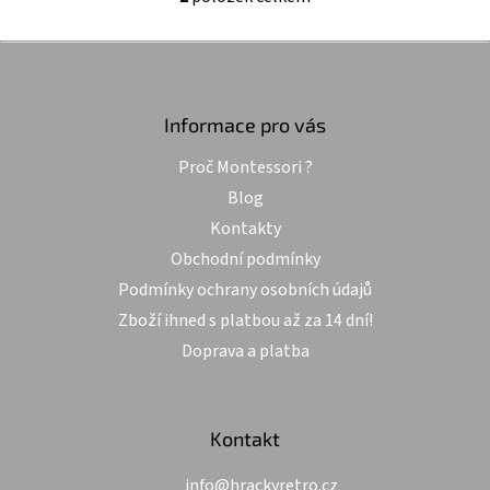
z
O
v
5
l
Z
hvězdiček.
á
á
d
p
a
a
Informace pro vás
c
t
í
Proč Montessori ?
í
p
r
Blog
v
Kontakty
k
y
Obchodní podmínky
v
Podmínky ochrany osobních údajů
ý
p
Zboží ihned s platbou až za 14 dní!
i
Doprava a platba
s
u
Kontakt
info
@
hrackyretro.cz