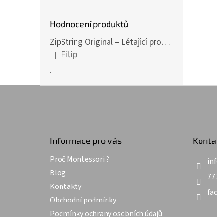
Hodnocení produktů
ZipString Original – Létající provázek pro nekonečné triky červený
Filip
|
Hodnocení produktu je 5 z 5 hvězdiček.
.
Z
á
p
a
t
Informace pro vás
Konta
í
Proč Montessori ?
inf
Blog
77
Kontakty
fa
Obchodní podmínky
Podmínky ochrany osobních údajů