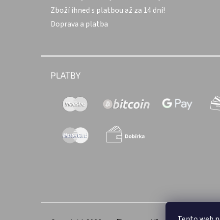
Zboží ihned s platbou až za 14 dní!
Doprava a platba
PLATBY
Tento web p