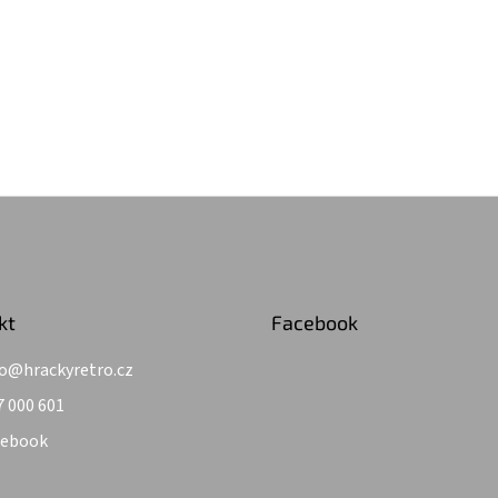
kt
Facebook
o
@
hrackyretro.cz
7 000 601
cebook