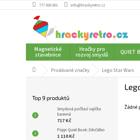
Přejít
777 000 601
info@hrackyretro.cz
na
obsah
Magnetické
Hračky pro
QUIET 
stavebnice
rozvoj smyslů
Prodávané značky
Lego Star Wars
Domů
P
Leg
o
s
Top 9 produktů
t
Žádné 
r
Smyslová počítací vajíčka
a
barevná
717 Kč
n
n
Piqipi Quiet Book: Děvčátko
í
1 110 Kč