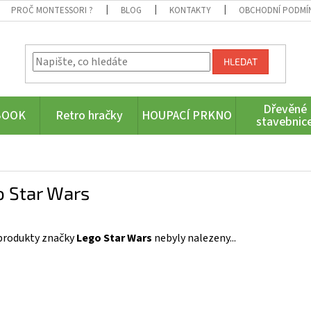
PROČ MONTESSORI ?
BLOG
KONTAKTY
OBCHODNÍ PODMÍ
HLEDAT
Dřevěné
BOOK
Retro hračky
HOUPACÍ PRKNO
stavebnic
o Star Wars
produkty značky
Lego Star Wars
nebyly nalezeny...