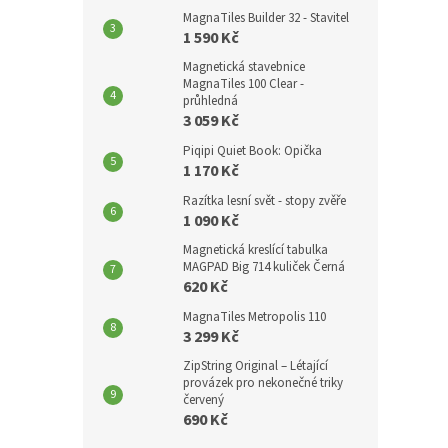
p
MagnaTiles Builder 32 - Stavitel
a
1 590 Kč
n
Magnetická stavebnice
e
MagnaTiles 100 Clear -
l
průhledná
3 059 Kč
Piqipi Quiet Book: Opička
1 170 Kč
Razítka lesní svět - stopy zvěře
1 090 Kč
Magnetická kreslící tabulka
MAGPAD Big 714 kuliček Černá
620 Kč
MagnaTiles Metropolis 110
3 299 Kč
ZipString Original – Létající
provázek pro nekonečné triky
červený
690 Kč