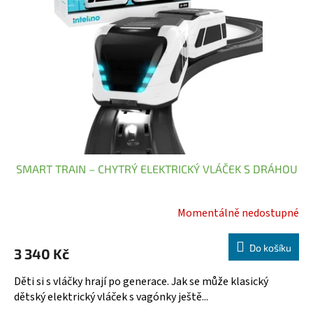
s
u
p
k
r
t
o
ů
d
u
k
t
ů
SMART TRAIN – CHYTRÝ ELEKTRICKÝ VLÁČEK S DRÁHOU
Momentálně nedostupné
Průměrné
hodnocení
produktu
Do košíku
3 340 Kč
je
5,0
Děti si s vláčky hrají po generace. Jak se může klasický
z
dětský elektrický vláček s vagónky ještě...
5