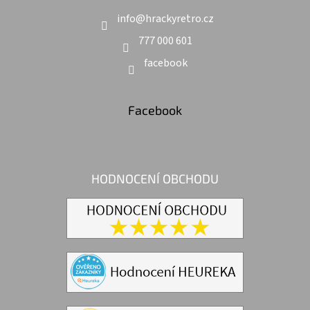
info
@
hrackyretro.cz
777 000 601
facebook
Facebook
HODNOCENÍ OBCHODU