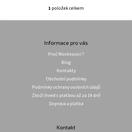
hvězdiček.
1
položek celkem
O
v
l
Z
á
á
d
p
a
a
Informace pro vás
c
t
í
Proč Montessori ?
í
p
r
Blog
v
Kontakty
k
y
Obchodní podmínky
v
Podmínky ochrany osobních údajů
ý
p
Zboží ihned s platbou až za 14 dní!
i
Doprava a platba
s
u
Kontakt