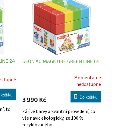
INE 24
GEOMAG MAGICUBE GREEN LINE 64
Momentálně
ostupné
Průměrné
nedostupné
hodnocení
produktu
 košíku
Do košíku
3 990 Kč
je
5,0
ní, to
Zářivé barvy a kvalitní provedení, to
z
vše navíc ekologicky, ze 100 %
5
recyklovaného...
hvězdiček.