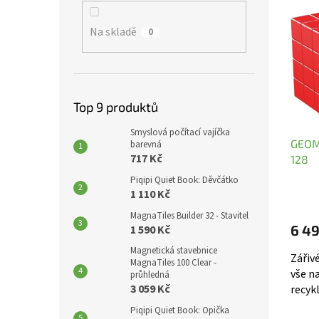
í
p
ý
p
a
p
Na skladě
0
r
n
i
o
e
s
d
l
p
u
r
k
o
Top 9 produktů
t
d
ů
u
Smyslová počítací vajíčka
GEOM
k
barevná
717 Kč
128
t
ů
Piqipi Quiet Book: Děvčátko
1 110 Kč
MagnaTiles Builder 32 - Stavitel
6 4
1 590 Kč
Magnetická stavebnice
Zářivé
MagnaTiles 100 Clear -
vše n
průhledná
3 059 Kč
recyk
Piqipi Quiet Book: Opička