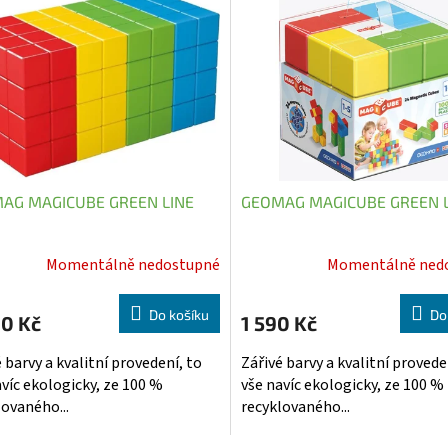
AG MAGICUBE GREEN LINE
GEOMAG MAGICUBE GREEN L
Momentálně nedostupné
Momentálně ned
Do košíku
Do
90 Kč
1 590 Kč
 barvy a kvalitní provedení, to
Zářivé barvy a kvalitní provede
avíc ekologicky, ze 100 %
vše navíc ekologicky, ze 100 %
lovaného...
recyklovaného...