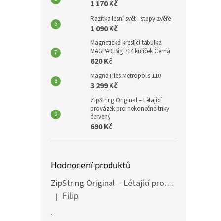
1 170 Kč
Razítka lesní svět - stopy zvěře
1 090 Kč
Magnetická kreslící tabulka
MAGPAD Big 714 kuliček Černá
620 Kč
MagnaTiles Metropolis 110
3 299 Kč
ZipString Original – Létající
provázek pro nekonečné triky
červený
690 Kč
Hodnocení produktů
ZipString Original – Létající provázek pro nekonečné triky červený
Filip
|
Hodnocení produktu je 5 z 5 hvězdiček.
.