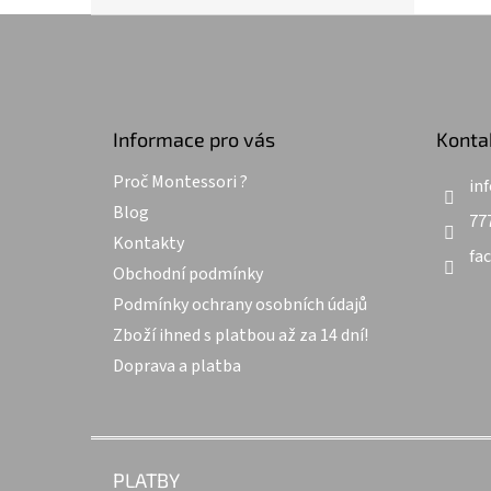
Z
á
p
a
t
Informace pro vás
Konta
í
Proč Montessori ?
inf
Blog
77
Kontakty
fa
Obchodní podmínky
Podmínky ochrany osobních údajů
Zboží ihned s platbou až za 14 dní!
Doprava a platba
PLATBY