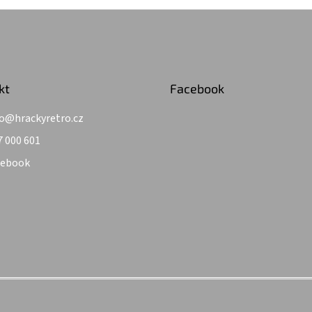
kt
Facebook
o
@
hrackyretro.cz
7 000 601
cebook