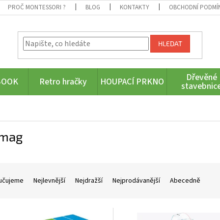
PROČ MONTESSORI ?
BLOG
KONTAKTY
OBCHODNÍ PODMÍ
HLEDAT
Dřevěné
BOOK
Retro hračky
HOUPACÍ PRKNO
stavebnic
mag
učujeme
Nejlevnější
Nejdražší
Nejprodávanější
Abecedně