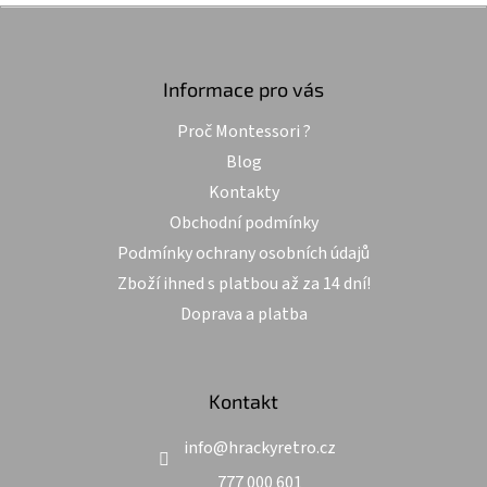
l
Z
hvězdiček.
á
á
d
p
a
a
Informace pro vás
c
t
í
Proč Montessori ?
í
p
r
Blog
v
Kontakty
k
y
Obchodní podmínky
v
Podmínky ochrany osobních údajů
ý
p
Zboží ihned s platbou až za 14 dní!
i
Doprava a platba
s
u
Kontakt
info
@
hrackyretro.cz
777 000 601