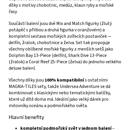
dílky s motivy chobotnic, medúz, klaun ryby a mořské
řasy.
Součástí balení jsou dvě Mix and Match figurky (žlutý
potápěč s přilbou a druhá figurka v oranžovém) a
kompletní sestava mořských zvířecích postaviček —
delfín, žralok, chobotnice a želva. Set tak propojuje
všechny oblíbené mořské figurky z menších setů jako
Dolphin Bay 13-Piece (delfín), Shark Dive 13-Piece
(žralok) a Coral Reef 25-Piece (želva) do jednoho velkého
deluxe balení.
Všechny dílky jsou
100% kompatibilní
s ostatními
MAGNA-TILES sety, takže Undersea Adventure se dá
kombinovat s klasickými nebo tematickými balíčky,
které už dítě doma má. Ideální jako velký dárek pro
milovníky oceánu a podmořského světa.
Hlavní benefity
kompletní podmořský svět v jednom balení
–