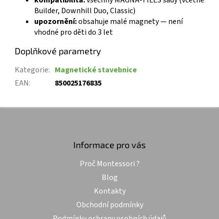
Builder, Downhill Duo, Classic)
upozornění:
obsahuje malé magnety — není
vhodné pro děti do 3 let
Doplňkové parametry
Kategorie
:
Magnetické stavebnice
EAN
:
850025176835
Z
á
p
a
Informace pro vás
t
Proč Montessori ?
í
Blog
Kontakty
Obchodní podmínky
Podmínky ochrany osobních údajů