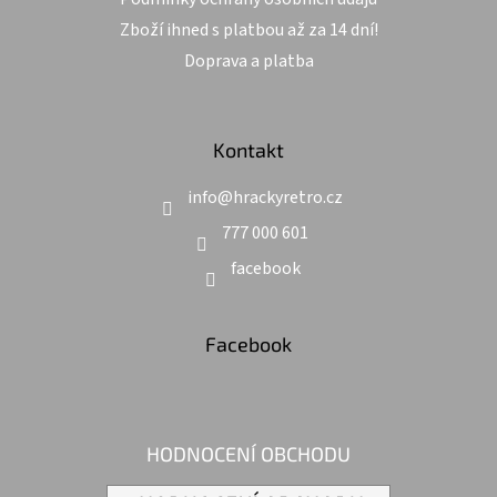
Zboží ihned s platbou až za 14 dní!
Doprava a platba
Kontakt
info
@
hrackyretro.cz
777 000 601
facebook
Facebook
HODNOCENÍ OBCHODU