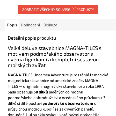
ZOBRAZIT VŠECHNY SOUVISEJÍCÍ PRODUKTY
Popis
Hodnocení
Diskuze
Detailní popis produktu
Velká deluxe stavebnice MAGNA-TILES s
motivem podmořského observatoria,
dvěma figurkami a kompletní sestavou
mořských zvířat
MAGNA-TILES Undersea Adventure je rozsáhlá tematická
magnetická stavebnice od americké značky MAGNA-
TILES — originální magnetické stavebnice z roku 1997.
Sada obsahuje
58 dílků
laděných do motivu
podmořského dobrodružství a oceánského průzkumu. Z
dílků si dítě postaví
podmořské observatorium
s
průsvitnou modrou kupolí ze zakřivených panelů,
doplněné žlutou skluzavkou, korálovými prvky a tile