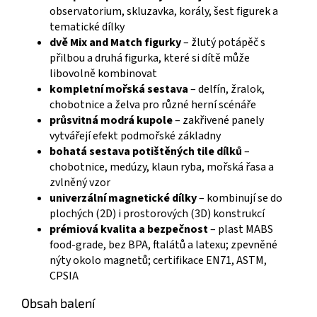
observatorium, skluzavka, korály, šest figurek a
tematické dílky
dvě Mix and Match figurky
– žlutý potápěč s
přilbou a druhá figurka, které si dítě může
libovolně kombinovat
kompletní mořská sestava
– delfín, žralok,
chobotnice a želva pro různé herní scénáře
průsvitná modrá kupole
– zakřivené panely
vytvářejí efekt podmořské základny
bohatá sestava potištěných tile dílků
–
chobotnice, medúzy, klaun ryba, mořská řasa a
zvlněný vzor
univerzální magnetické dílky
– kombinují se do
plochých (2D) i prostorových (3D) konstrukcí
prémiová kvalita a bezpečnost
– plast MABS
food-grade, bez BPA, ftalátů a latexu; zpevněné
nýty okolo magnetů; certifikace EN71, ASTM,
CPSIA
Obsah balení