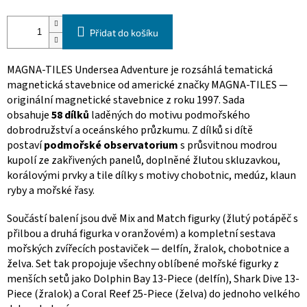
Přidat do košíku
MAGNA-TILES Undersea Adventure je rozsáhlá tematická
magnetická stavebnice od americké značky MAGNA-TILES —
originální magnetické stavebnice z roku 1997. Sada
obsahuje
58 dílků
laděných do motivu podmořského
dobrodružství a oceánského průzkumu. Z dílků si dítě
postaví
podmořské observatorium
s průsvitnou modrou
kupolí ze zakřivených panelů, doplněné žlutou skluzavkou,
korálovými prvky a tile dílky s motivy chobotnic, medúz, klaun
ryby a mořské řasy.
Součástí balení jsou dvě Mix and Match figurky (žlutý potápěč s
přilbou a druhá figurka v oranžovém) a kompletní sestava
mořských zvířecích postaviček — delfín, žralok, chobotnice a
želva. Set tak propojuje všechny oblíbené mořské figurky z
menších setů jako Dolphin Bay 13-Piece (delfín), Shark Dive 13-
Piece (žralok) a Coral Reef 25-Piece (želva) do jednoho velkého