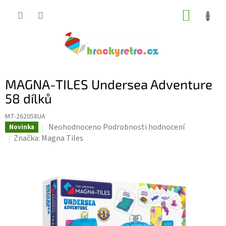
Přejít
NÁKUP
na
KOŠÍK
obsah
MAGNA-TILES Undersea Adventure
58 dílků
MT-262058UA
Průměrné
Neohodnoceno
Podrobnosti hodnocení
Novinka
hodnocení
Značka:
Magna Tiles
produktu
je
0,0
z
5
hvězdiček.