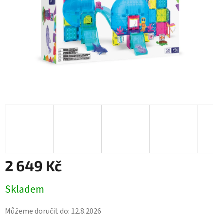
2 649 Kč
Měrná
Skladem
cena:
Můžeme doručit do:
12.8.2026