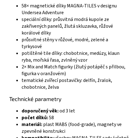
58× magnetické dílky MAGNA-TILES v designu
Undersea Adventure
speciální dílky: průsvitná modrá kupole ze
zakřivených panelů, žlutá skluzavka, růžové
korálové dílky
průsvitné stěny v růžové, modré, zelené a
tyrkysové
potištěné tile dílky: chobotnice, medúzy, klaun
ryba, mořská řasa, zvlněný vzor
2× Mix and Match figurky (žlutý potápěč s přilbou,
figurka v oranžovém)
tematické zvířecí postavičky: delfín, žralok,
chobotnice, želva
Technické parametry
doporučený věk:
od 3 let
počet dílků:
58
materiál:
plast MABS (food-grade), magnety ve
zpevněné konstrukci
kompatibilita:
všechny MAGNA-TILES sady (včetně