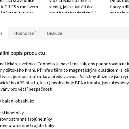
tická stavebnice
vlož křečka do míče a
Dinos obs
hvězdiček
A-TILES s motivem
sleduj, jak se kutálí do
barvy a dí
ění mezi žraloky
nového dobrodružství! S...
rozpohybo
-TILES...
is
Hodnocení
Diskuze
ailní popis produktu
etická stavebnice Connetix je navržena tak, aby podporovala ne
ny dětského hraní. Při hře s těmito magnetickými dlaždicemi si dět
tivitu, jemnou motoriku a představivost. Všechny dlaždice jsou vy
xického ABS plastu, který neobsahuje BPA a ftaláty, jsou utěsněny
vány pro větší bezpečnost.
 balení obsahuje:
šestiúhelníky
 rovnostranné trojúhelníky
 rovnoramenné trojúhelníky