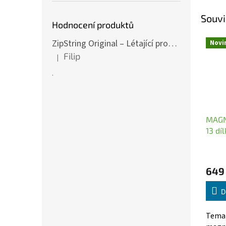
Souvi
Hodnocení produktů
ZipString Original – Létající provázek pro nekonečné triky červený
Novi
Filip
|
Hodnocení produktu je 5 z 5 hvězdiček.
.
MAGN
13 dí
649
D
Temat