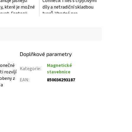
ahuje jasnější
Connetix Tiles s třpytivými
.
ly, které je možné
díly a netradiční skladbou
vat. Fantazii...
tvarů. Vhodné pro...
Doplňkové parametry
konečné
Magnetické
Kategorie
:
i rozvíjí
stavebnice
robeny z
EAN
:
850036293187
 a