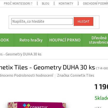
PROČ MONTESSORI ?
BLOG
KONTAKTY
OBCHODNÍ PODMÍ
HLEDAT
Dřevěné
BOOK
Retro hračky
HOUPACÍ PRKNO
stavebnic
es - Geometry DUHA 30 ks
etix Tiles - Geometry DUHA 30 ks
CT-R-00
rné
dnoceno
Podrobnosti hodnocení
Značka:
Connetix Tiles
ení
1 19
tu
Měrná
Skla
cena: