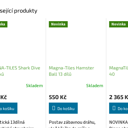
sející produkty
nka
Novinka
Novinka
A-TILES Shark Dive
Magna-Tiles Hamster
MagnaTil
lků
Ball 13 dílů
40
Skladem
Skladem
Průměrn
hodnocen
 Kč
550 Kč
2 365 
produktu
je
o košíku
Do košíku
Do ko
5,0
z
ická 13dílná
Postav zábavnou dráhu,
NOVINKA 
5