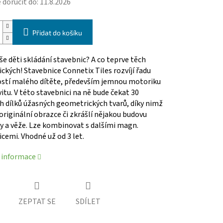
doručit do:
11.8.2026
Přidat do košíku
aše děti skládání stavebnic? A co teprve těch
kých! Stavebnice Connetix Tiles rozvíjí řadu
stí malého dítěte, především jemnou motoriku
vitu. V této stavebnici na ně bude čekat 30
h dílků úžasných geometrických tvarů, díky nimž
originální obrazce či zkrášlí nějakou budovu
y a věže. Lze kombinovat s dalšími magn.
cemi. Vhodné už od 3 let.
í informace
ZEPTAT SE
SDÍLET