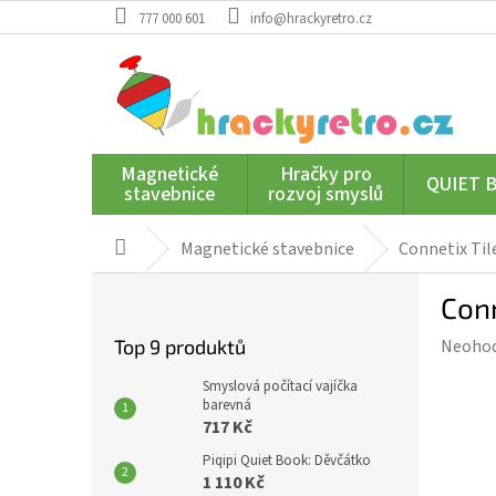
Přejít
777 000 601
info@hrackyretro.cz
na
obsah
Magnetické
Hračky pro
QUIET 
stavebnice
rozvoj smyslů
Magnetické stavebnice
Connetix Til
Domů
P
Conn
o
s
Průmě
Top 9 produktů
Neoho
t
hodnoc
r
Smyslová počítací vajíčka
produk
a
barevná
je
717 Kč
n
0,0
n
Piqipi Quiet Book: Děvčátko
z
í
1 110 Kč
5