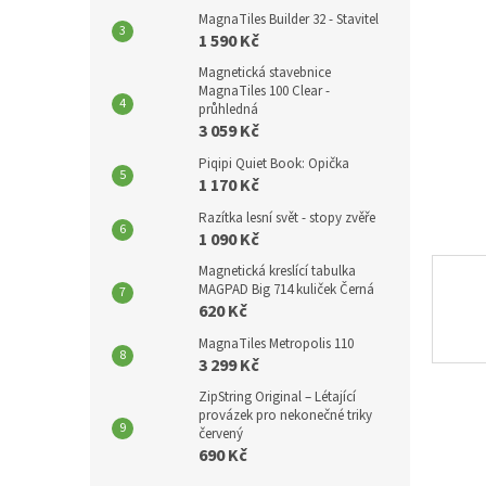
p
hvězdič
MagnaTiles Builder 32 - Stavitel
a
1 590 Kč
n
Magnetická stavebnice
e
MagnaTiles 100 Clear -
l
průhledná
3 059 Kč
Piqipi Quiet Book: Opička
1 170 Kč
Razítka lesní svět - stopy zvěře
1 090 Kč
Magnetická kreslící tabulka
MAGPAD Big 714 kuliček Černá
620 Kč
MagnaTiles Metropolis 110
3 299 Kč
ZipString Original – Létající
provázek pro nekonečné triky
červený
690 Kč