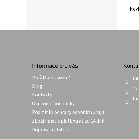
Nevh
Z
á
p
a
t
Informace pro vás
Konta
í
Proč Montessori ?
inf
Blog
77
Kontakty
fa
Obchodní podmínky
Podmínky ochrany osobních údajů
Zboží ihned s platbou až za 14 dní!
Doprava a platba