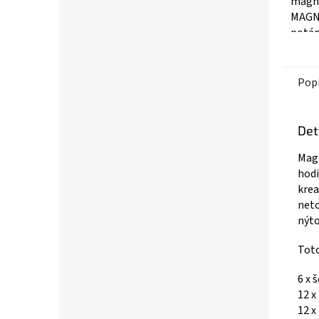
magne
MAGN
potáp
MAGNA
Pop
Det
Magn
hodi
krea
neto
nýto
Toto
6 x 
12 x
12 x