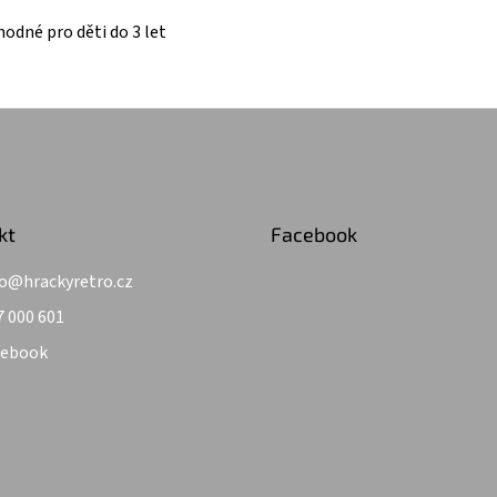
odné pro děti do 3 let
kt
Facebook
o
@
hrackyretro.cz
7 000 601
cebook