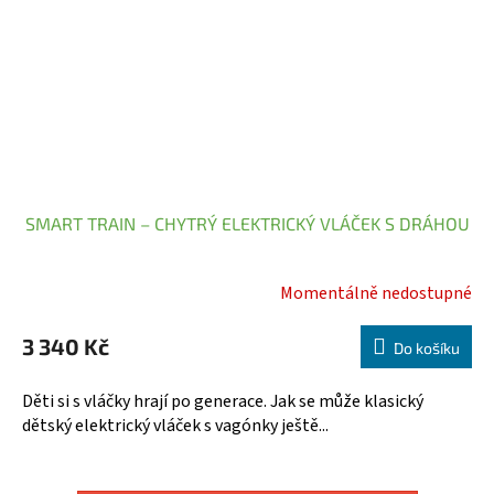
SMART TRAIN – CHYTRÝ ELEKTRICKÝ VLÁČEK S DRÁHOU
Momentálně nedostupné
Průměrné
hodnocení
3 340 Kč
produktu
Do košíku
je
5,0
Děti si s vláčky hrají po generace. Jak se může klasický
z
dětský elektrický vláček s vagónky ještě...
5
hvězdiček.