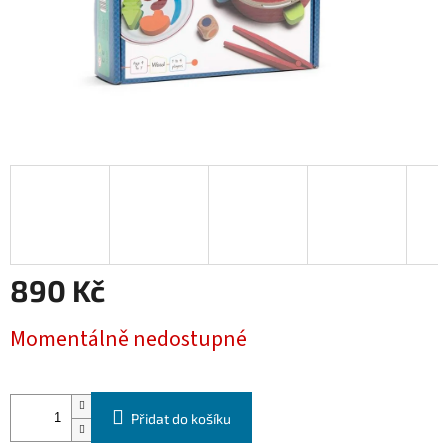
890 Kč
Měrná
Momentálně nedostupné
cena:
Přidat do košíku