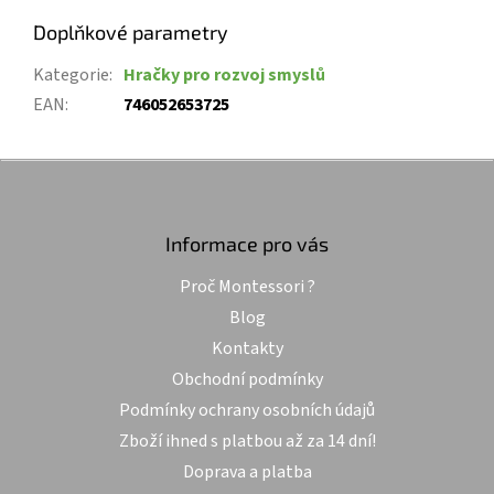
Doplňkové parametry
Kategorie
:
Hračky pro rozvoj smyslů
EAN
:
746052653725
Z
á
p
a
Informace pro vás
t
Proč Montessori ?
í
Blog
Kontakty
Obchodní podmínky
Podmínky ochrany osobních údajů
Zboží ihned s platbou až za 14 dní!
Doprava a platba