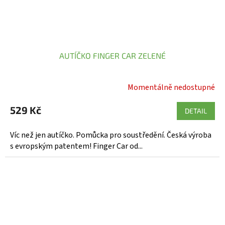
AUTÍČKO FINGER CAR ZELENÉ
Momentálně nedostupné
Průměrné
hodnocení
529 Kč
produktu
DETAIL
je
5,0
Víc než jen autíčko. Pomůcka pro soustředění. Česká výroba
z
s evropským patentem! Finger Car od...
5
hvězdiček.