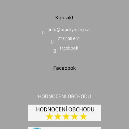
Kontakt
info
@
hrackyretro.cz
777 000 601
facebook
Facebook
HODNOCENÍ OBCHODU