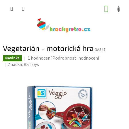
Přejít
NÁKUP
na
KOŠÍK
obsah
Vegetarián - motorická hra
GA347
Průměrné
1 hodnocení
Podrobnosti hodnocení
Novinka
hodnocení
Značka:
BS Toys
produktu
je
5,0
z
5
hvězdiček.