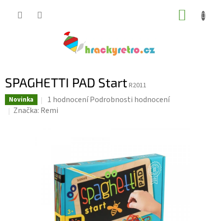
Přejít
NÁKUP
na
KOŠÍK
obsah
SPAGHETTI PAD Start
R2011
Průměrné
1 hodnocení
Podrobnosti hodnocení
Novinka
hodnocení
Značka:
Remi
produktu
je
5,0
z
5
hvězdiček.