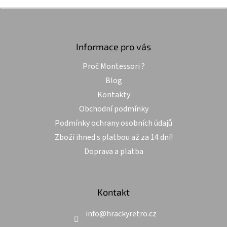
Z
á
p
a
Informace pro vás
t
Proč Montessori ?
í
Blog
Kontakty
Obchodní podmínky
Podmínky ochrany osobních údajů
Zboží ihned s platbou až za 14 dní!
Doprava a platba
Kontakt
info
@
hrackyretro.cz