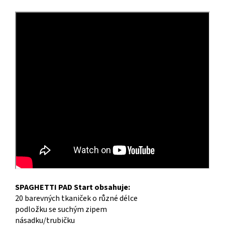
SPAGHETTI PAD Start obsahuje:
20 barevných tkaniček o různé délce
podložku se suchým zipem
násadku/trubičku