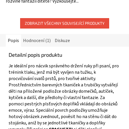
rozvine fantazii dítěte? Vyzkoušejte...
5
hvězdiček.
ZOBRAZIT VŠECHNY SOUVISEJÍCÍ PRODUKTY
Popis
Hodnocení (1)
Diskuze
Detailní popis produktu
Je ideální pro nácvik správného držení ruky při psaní, pro
trénink tlaku, jenž má být vyvíjen na tužku, k
procvičování svalů prstů, pro tvořivé aktivity.
Prostřednictvím barevných tkaniček a trubičky vytvářejí
děti na přiložené podložce obrázky domečků, autíček,
kytiček a další, dle předlohy či vlastní fantazie. Za
pomoci pestrých plsťových doplňků vkládají do obrázků
emoce, výraz. Speciální povrch podložky umožňuje
hotový obrázek zvednout, pověsit ho na stěnu či dát do
stojánku, aniž by se jednotlivé tkaničky a doplňky