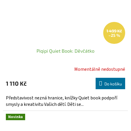
1 499 Kč
–25 %
Piqipi Quiet Book: Děvčátko
Momentálně nedostupné
Průměrné
hodnocení
1 110 Kč
produktu
Do košíku
je
5,0
Představivost nezná hranice, knížky Quiet book podpoří
z
smysly a kreativitu Vašich dětí. Děti se...
5
hvězdiček.
Novinka