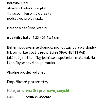
barevné plsti
ukládací krabičku na plsti
4 pracovní karty s 8 obrázky
podstavec pro obrázky
Baleno v papírové krabici.
Rozměry balení:
32 x 23,5 x 5 cm
Během používání se tkaničky mohou začít třepit, dojde-
li k tomu, lze použít pro práci se SPAGHETTI PAD
jakékoli jiné tkaničky, jedná se o spotřební materiál. Na
tkaničky se nevztahuje záruka.
Vhodné pro děti od 3 let.
Doplňkové parametry
Kategorie
:
Hračky pro rozvoj smyslů
EAN
:
5906395455942