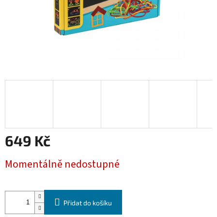
649 Kč
Měrná
Momentálně nedostupné
cena:
Přidat do košíku