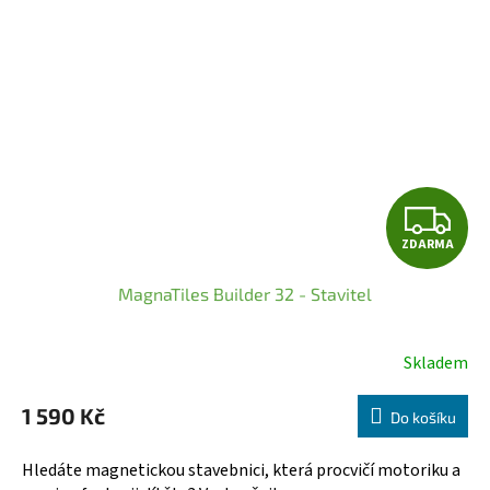
Z
ZDARMA
D
MagnaTiles Builder 32 - Stavitel
A
R
Skladem
Průměrné
hodnocení
M
1 590 Kč
produktu
Do košíku
A
je
5,0
Hledáte magnetickou stavebnici, která procvičí motoriku a
z