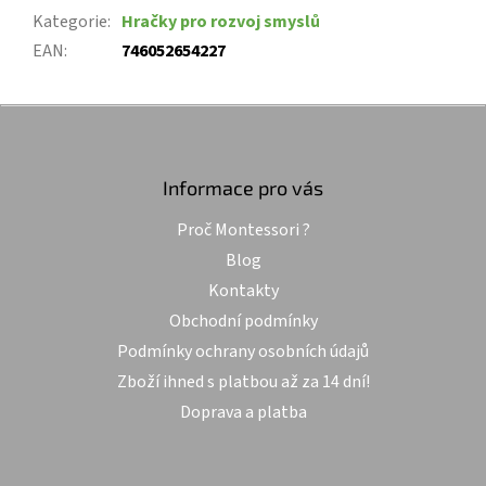
Kategorie
:
Hračky pro rozvoj smyslů
EAN
:
746052654227
Z
á
p
a
Informace pro vás
t
Proč Montessori ?
í
Blog
Kontakty
Obchodní podmínky
Podmínky ochrany osobních údajů
Zboží ihned s platbou až za 14 dní!
Doprava a platba