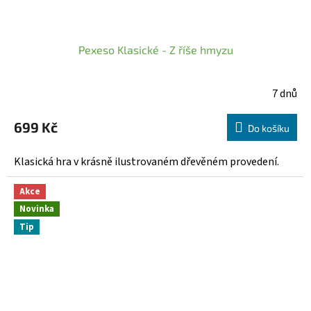
Pexeso Klasické - Z říše hmyzu
7 dnů
699 Kč
Do košíku
Klasická hra v krásně ilustrovaném dřevěném provedení.
Akce
Novinka
Tip