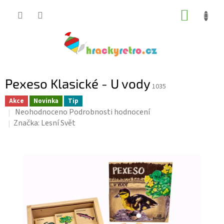
Přejít
NÁKUP
na
KOŠÍK
obsah
Pexeso Klasické - U vody
1035
Akce
Novinka
Tip
Průměrné
Neohodnoceno
Podrobnosti hodnocení
hodnocení
Značka:
Lesní Svět
produktu
je
0,0
z
5
hvězdiček.