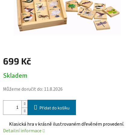
699 Kč
Měrná
Skladem
cena:
Můžeme doručit do:
11.8.2026
Přidat do košíku
Klasická hra v krásně ilustrovaném dřevěném provedení.
Detailní informace