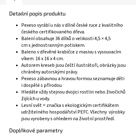
Detailní popis produktu
Pexeso vyrábí u nás v dílně české ruce z kvalitního
českého certifikovaného dřeva.
Balení obsahuje 36 dílků o velikosti 4,5 × 4,5
cm s jednostranným potiskem.
Baleno v dřevěné krabičce z masivu s vysouvacím
víkem 16 x 16 x 4 cm.
Autorem kreseb jsou čeští ilustrátoři, obrázky jsou
chráněny autorskými právy.
Pexeso zábavnou a hravou formou seznamuje děti
i dospělé s přírodou.
Hledáte vždy stejnou dvojici rostlin nebo živočichů
žijících u vody.
Lesní svět = značka s ekologickým certifikátem
udržitelného hospodářství PEFC. Všechny výrobky
jsou vyrobeny s ohledem na životní prostředí.
Doplňkové parametry