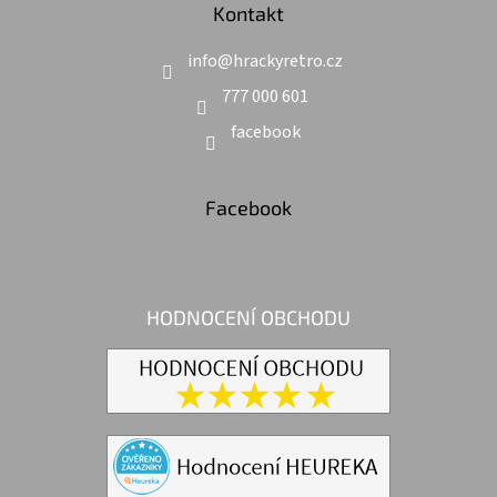
Kontakt
info
@
hrackyretro.cz
777 000 601
facebook
Facebook
HODNOCENÍ OBCHODU