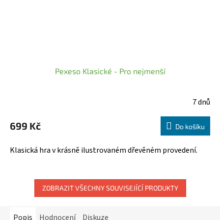
Pexeso Klasické - Pro nejmenší
7 dnů
699 Kč
Do košíku
Klasická hra v krásně ilustrovaném dřevěném provedení.
ZOBRAZIT VŠECHNY SOUVISEJÍCÍ PRODUKTY
Popis
Hodnocení
Diskuze