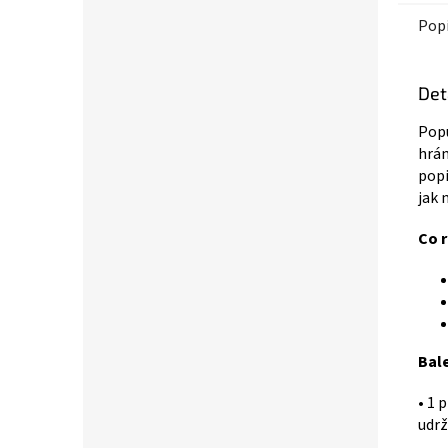
Pop
Det
Popu
hrám
popi
jak 
Co 
Bale
• 1 
udrž