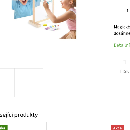
ek.
Magické 
dosáhn
Detailn
TISK
sející produkty
nka
Akce