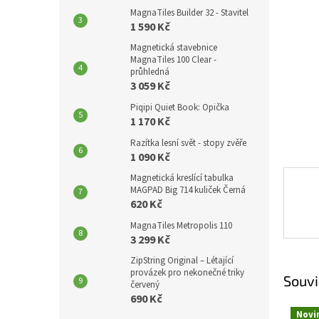
p
hvězdič
MagnaTiles Builder 32 - Stavitel
a
1 590 Kč
n
Magnetická stavebnice
e
MagnaTiles 100 Clear -
l
průhledná
3 059 Kč
Piqipi Quiet Book: Opička
1 170 Kč
Razítka lesní svět - stopy zvěře
1 090 Kč
Magnetická kreslící tabulka
MAGPAD Big 714 kuliček Černá
620 Kč
MagnaTiles Metropolis 110
3 299 Kč
ZipString Original – Létající
provázek pro nekonečné triky
Souvi
červený
690 Kč
Novi