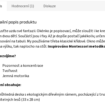
is
Hodnocení (1)
Diskuze
ailní popis produktu
sťte uzdu své fantazii. Okénko je popisovací, může sloužit i ke kr
 dvou dětí. Součástí jsou i fixy. Až je dopíše postačí jakékoliv, určen
sování na tabuli. My používáme třeba klasické křídové. Okno může
na výšku, tak naplocho na stůl.
Inspirováno Montessori metodik
rozvíjíme?
Pozornost a koncentrace
Tvořivost
Jemná motorika
ní obsahuje:
průhledná deska s ekologickým dřevěným rámem, pocházející z trv
itelných lesů (33 x 28 cm)