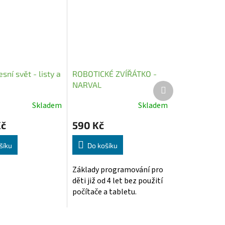
esní svět - listy a
ROBOTICKÉ ZVÍŘÁTKO -
NARVAL
Další
produkt
Skladem
Skladem
é
Průměrné
í
hodnocení
Kč
590 Kč
produktu
je
šíku
Do košíku
5,0
z
Základy programování pro
5
děti již od 4 let bez použití
.
hvězdiček.
počítače a tabletu.