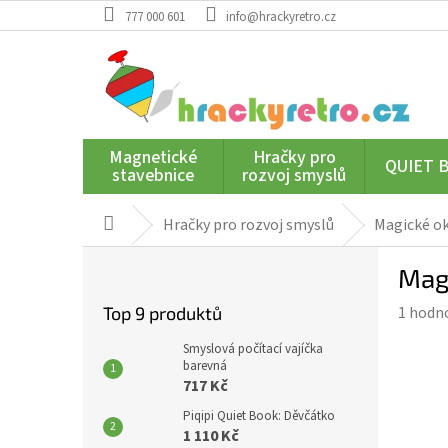
Přejít
777 000 601
info@hrackyretro.cz
na
obsah
Magnetické
Hračky pro
QUIET 
stavebnice
rozvoj smyslů
Hračky pro rozvoj smyslů
Magické o
Domů
P
Mag
o
s
Průmě
Top 9 produktů
1 hodn
t
hodnoc
r
Smyslová počítací vajíčka
produk
a
barevná
je
717 Kč
n
5,0
n
Piqipi Quiet Book: Děvčátko
z
í
1 110 Kč
5