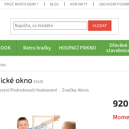
PROČ MONTESSORI ?
BLOG
KONTAKTY
OBCHODNÍ PODMÍ
HLEDAT
Dřevěné
BOOK
Retro hračky
HOUPACÍ PRKNO
stavebnic
kno
ické okno
33105
rné
ocení
Podrobnosti hodnocení
Značka:
Akros
ení
920
tu
Měrná
Momen
cena: