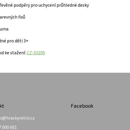
dřevěné podpěry pro uchycení průhledné desky
barevných fixů
guma
né pro děti 3+
d ke stažení:
CZ-33105
kt
Facebook
o
@
hrackyretro.cz
7 000 601