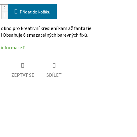
Přidat do košíku
okno pro kreativní kreslení kam až fantazie
e!
Obsahuje 6 smazatelných barevných fixů.
í informace
ZEPTAT SE
SDÍLET