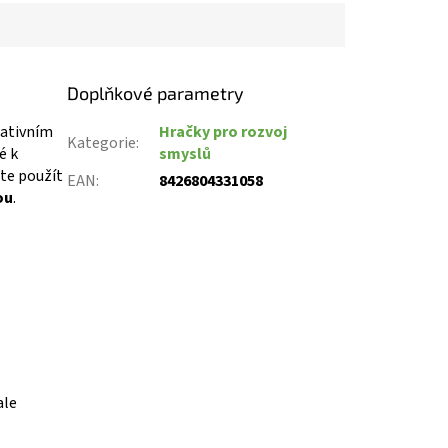
Doplňkové parametry
eativním
Hračky pro rozvoj
Kategorie
:
é k
smyslů
te použít
EAN
:
8426804331058
ou
.
ale