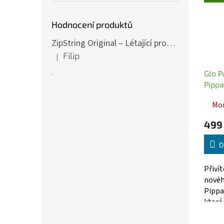
Hodnocení produktů
ZipString Original – Létající provázek pro nekonečné triky červený
Filip
|
Hodnocení produktu je 5 z 5 hvězdiček.
.
Glo P
Pippa
svítí
Mo
499
D
Přiví
novéh
Pippa 
které 