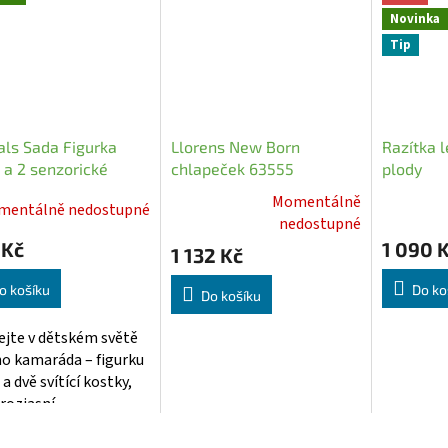
Novinka
Tip
als Sada Figurka
Llorens New Born
Razítka l
 a 2 senzorické
chlapeček 63555
plody
cí kostky do vody
Momentálně
mentálně nedostupné
Průměrn
Průměrné
nedostupné
hodnocen
hodnocení
 Kč
1 090 
1 132 Kč
produktu
produktu
je
je
o košíku
Do ko
Do košíku
5,0
5,0
z
z
tejte v dětském světě
5
5
o kamaráda – figurku
hvězdiček
hvězdiček.
a dvě svítící kostky,
rozjasní...