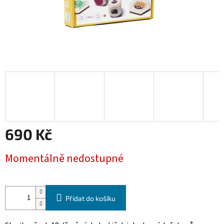
690 Kč
Měrná
Momentálně nedostupné
cena:
Přidat do košíku