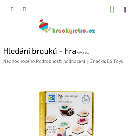
Přejít
NÁKUP
na
KOŠÍK
obsah
Hledání brouků - hra
GA392
Průměrné
Neohodnoceno
Podrobnosti hodnocení
Značka:
BS Toys
hodnocení
produktu
je
0,0
z
5
hvězdiček.