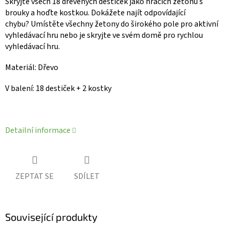
Skryjte všech 18 dřevěných destiček jako hracích žetonů s
brouky a hoďte kostkou.
Dokážete najít odpovídající
chybu?
Umístěte všechny žetony do širokého pole pro aktivní
vyhledávací hru nebo je skryjte ve svém domě pro rychlou
vyhledávací hru.
Materiál: Dřevo
V balení: 18 destiček +
2 kostky
Detailní informace
ZEPTAT SE
SDÍLET
Související produkty