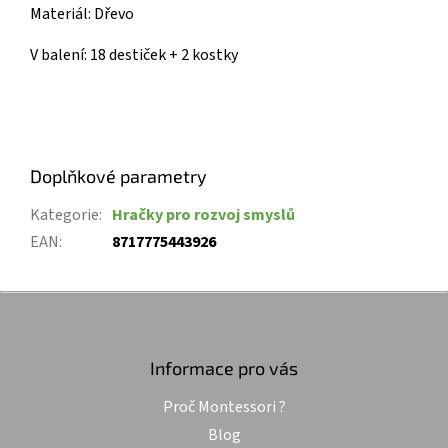
Materiál: Dřevo
V balení: 18 destiček +
2 kostky
Doplňkové parametry
Kategorie
:
Hračky pro rozvoj smyslů
EAN
:
8717775443926
Z
á
p
a
Informace pro vás
t
Proč Montessori ?
í
Blog