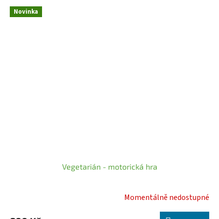
Novinka
Vegetarián - motorická hra
Momentálně nedostupné
Průměrné
hodnocení