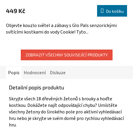
449 Kč
Do košíku
Objevte kouzlo světel a zábavy s Glo Pals senzorickými
svítícími kostkami do vody Cookie! Tyto...
ZOBRAZIT VŠECHNY SOUVISEJÍCÍ PRODUKTY
Popis
Hodnocení
Diskuze
Detailní popis produktu
Skryjte všech 18 dřevěných žetonů s brouky a hoďte
kostkou.
Dokážete najít odpovídající chybu?
Umístěte
všechny žetony do širokého pole pro aktivní vyhledávací
hru nebo je skryjte ve svém domě pro rychlou vyhledávací
hru.