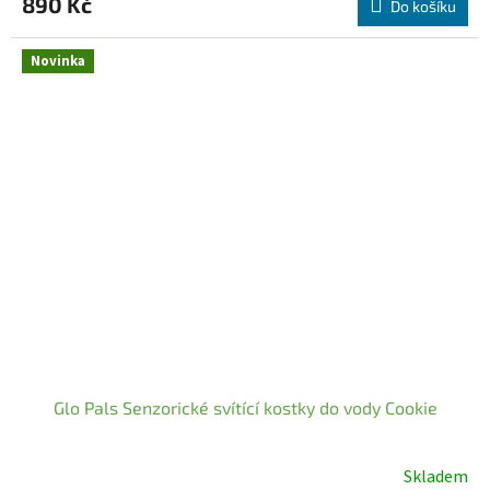
890 Kč
produktu
Do košíku
je
5,0
Novinka
z
5
hvězdiček.
Glo Pals Senzorické svítící kostky do vody Cookie
Skladem