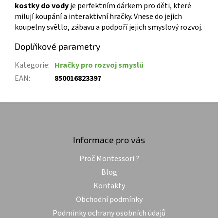
kostky do vody
je perfektním dárkem pro děti, které
milují koupání a interaktivní hračky. Vnese do jejich
koupelny světlo, zábavu a podpoří jejich smyslový rozvoj.
Doplňkové parametry
Kategorie
:
Hračky pro rozvoj smyslů
EAN
:
850016823397
Z
á
p
a
Informace pro vás
t
Proč Montessori ?
í
Blog
Kontakty
Obchodní podmínky
Podmínky ochrany osobních údajů