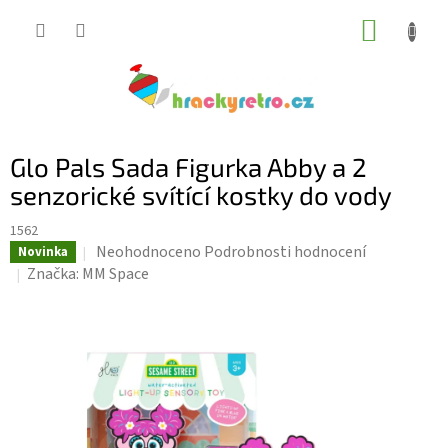
Přejít
NÁKUP
na
KOŠÍK
obsah
Glo Pals Sada Figurka Abby a 2
senzorické svítící kostky do vody
1562
Průměrné
Neohodnoceno
Podrobnosti hodnocení
Novinka
hodnocení
Značka:
MM Space
produktu
je
0,0
z
5
hvězdiček.