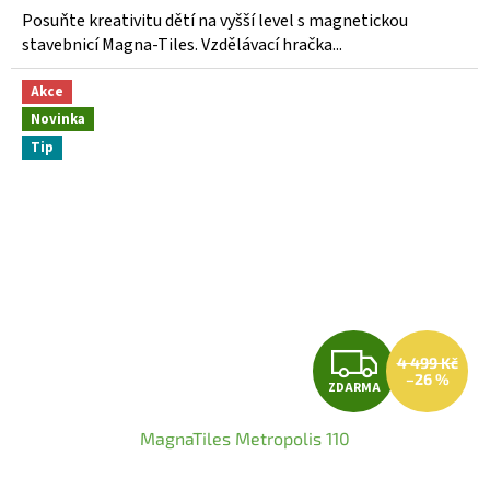
A
5,0
Posuňte kreativitu dětí na vyšší level s magnetickou
z
stavebnicí Magna-Tiles. Vzdělávací hračka...
5
hvězdiček.
Akce
Novinka
Tip
Z
4 499 Kč
–26 %
ZDARMA
D
MagnaTiles Metropolis 110
A