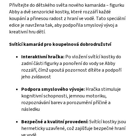
Přivítejte do dětského světa nového kamaráda – figurku
Abby a dvě senzorické kostky, které rozzáří každé
koupání a přinesou radost z hraní ve vodě. Tato speciální
edice je navržena tak, aby podpořila smyslový vývoj a
kreativní hru dětí.
Svítící kamarád pro koupelnová dobrodružství
Interaktivní hračka:
Po vložení svítící kostky do
zadní části figurky a ponoření do vody se Abby
rozzáří, čímž upoutá pozornost dítěte a podpoří
jeho zvídavost
Podpora smyslového vývoje:
Hračka stimuluje
kognitivní schopnosti, jemnou motoriku,
rozpoznávání barev a porozumění příčině a
následku
Bezpečné a kvalitní provedení:
Svítící kostky jsou
hermeticky uzavřené, což zajišťuje bezpečné hraní
ve vodě