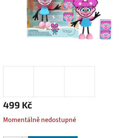
499 Kč
Měrná
Momentálně nedostupné
cena: