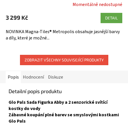
R
Momentálně nedostupné
Průměrné
hodnocení
M
3 299 Kč
produktu
DETAIL
A
je
5,0
NOVINKA Magna-Tiles® Metropolis obsahuje jasnější barvy
z
a díly, které je možné...
5
hvězdiček.
ZOBRAZIT VŠECHNY SOUVISEJÍCÍ PRODUKTY
Popis
Hodnocení
Diskuze
Detailní popis produktu
Glo Pals Sada Figurka Abby a 2 senzorické svítící
kostky do vody
Zábavné koupání plné barev se smyslovými kostkami
Glo Pals