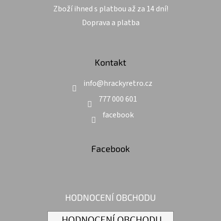
Zboží ihned s platbou až za 14 dní!
Doprava a platba
Kontakt
info
@
hrackyretro.cz
777 000 601
facebook
Facebook
HODNOCENÍ OBCHODU